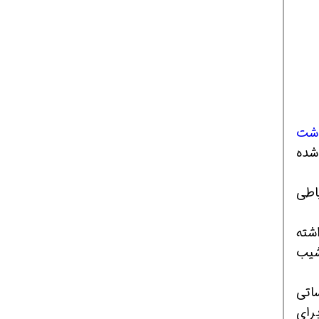
اشت
شده
یاطی
ود داشته
شیب
ساتی
رای