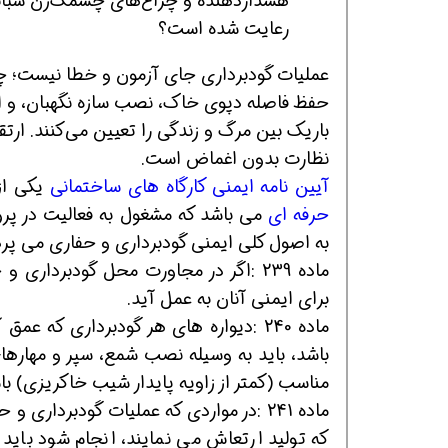
هشداردهنده و چراغ‌های چشمک‌زن شبانه 
رعایت شده است؟
عملیات گودبرداری جای آزمون و خطا نیست؛ چ
حفظ فاصله دپوی خاک، نصب سازه نگهبان، و استف
باریک بین مرگ و زندگی را تعیین می‌کنند. ارت
نظارت بدون اغماض است.
آیین نامه ایمنی کارگاه های ساختمانی
یکی ا
حرفه ای
می باشد که مشغول به فعالیت در پرو
به اصول کلی ایمنی گودبرداری و حفاری می پرد
ماده 239 :اگر در مجاورت محل گودبردار
برای ایمنی آنان به عمل آید.
باشد، باید به وسیله نصب شمع، سپر و مهاره
مناسب (کمتر از زاویه پایدار شیب خاکریزی) با
ماده 241 :در مواردی که عملیات گودبردار
که تولید ارتعاش می نمایند، انجام شود بای