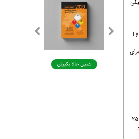
باید دارای یکی
بر اساس نوع خاک (Type A, B,
رای
همین حالا بگیرش
همین حالا بگیرش
در گودال‌های با عمق 1.2 متر (۴ فوت) یا بیشتر، کارگران باید در فاصله حداکثر 7.5 متری (25
به گود