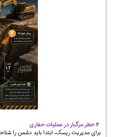
افسر HSE هوشمند شو
افسر HSE هوشمند شو
4 خطر مرگبار در عملیات حفاری
برای مدیریت ریسک، ابتدا باید دشمن را شناخت