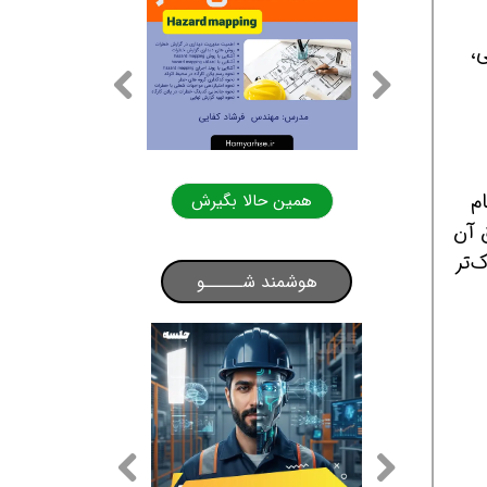
،
م
همین حالا بگیرش
همین حالا بگیرش
وت) بوده و عمق آن
‌تر
هوشمند شـــــو