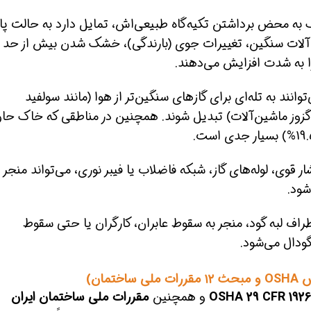
به محض برداشتن تکیه‌گاه طبیعی‌اش، تمایل دارد به حالت پای
ین‌آلات سنگین، تغییرات جوی (بارندگی)، خشک شدن بیش از حد
ا به شدت افزایش می‌دهند.
مق بیشتر از 1.2 متر (۴ فوت) می‌توانند به تله‌ای برای گازهای سنگین‌تر از هوا (مانند سولفید
ا مونوکسید کربن CO ناشی از اگزوز ماشین‌آلات) تبدیل شوند. همچنین در مناطقی که خاک ح
ر قوی، لوله‌های گاز، شبکه فاضلاب یا فیبر نوری، می‌تواند منجر ب
شود.
راف لبه گود، منجر به سقوط عابران، کارگران یا حتی سقوط
گودال می‌شود.
 و
مبحث ۱۲ مقررات ملی ساختمان)
OSHA 29 CFR 1926
و همچنین
مقررات ملی ساختمان ایران