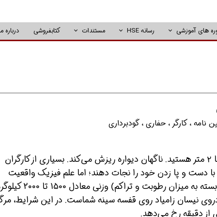
ره های آموزشی
رسانه HSE
مستندات
کتابفروشی
درباره ما
ن نامه
،
کارگر
،
حفاری
،
گودبرداری
تصور کنید در حال کار در یک ترانشه به عمق تنها ۲ متر هستید. ناگهان دیواره ریزش می‌کند. بسیاری از کارگران
ا دست و پا زدن خود را نجات دهند؛ اما علم فیزیک واقعیت
هولناکی را نشان می‌دهد: هر متر مکعب خاک (بسته به میزان رطوبت و تراکم) وزنی معادل 1500 
وی نیسان زامیاد روی قفسه سینه شماست. در این شرایط، مرگ
 از دقیقه رخ می‌دهد.