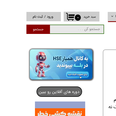
ورود
/
ثبت نام
سبد خرید
۰
حساب کاربری من
جستجو
تغییر گذر واژه
سفارشات
خروج از حساب
کاربری
دوره های آفلاین رو ببین
تا 2000 کیلوگرم
 نه