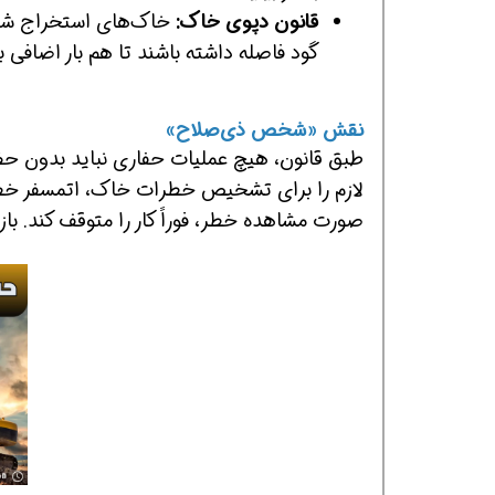
قانون دپوی خاک:
خاک‌های استخراج شده (Spoil Pile) و تجهیزات، با
گود فاصله داشته باشند تا هم بار اضافی ب
نقش «شخص ذی‌صلاح»
طبق قانون، هیچ عملیات حفاری نباید بدون ح
لازم را برای تشخیص خطرات خاک، اتمسفر خ
صورت مشاهده خطر، فوراً کار را متوقف کند. ب