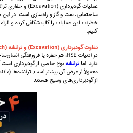
ساختمانی، نفت و گاز و راه‌سازی است. در این
خطرات این عملیات را کالبدشکافی کرده و الزاما
کنیم.
تفاوت گودبرداری (Excavation) و ترانشه (Trench) چیست؟
در ادبیات HSE، هر حفره یا فرورفتگی انسان‌ساخت در سطح زمین که با برداشتن خاک ایجاد شود،
الا بگیرش
همین حالا بگیرش
همین حالا ب
دارد. اما
ترانشه
معمولاً از عرض آن بیشتر است. ترانشه‌ها (مانن
از گودبرداری‌های وسیع هستند.