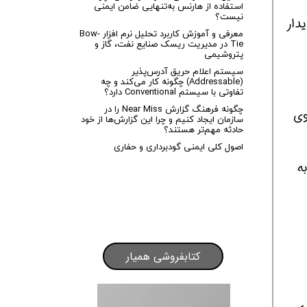
استفاده از هارنس به‌تنهایی ضامن ایمنی
نیست؟
دار
معرفی و آموزش کاربرد تحلیل نرم افزار Bow-
Tie در مدیریت ریسک صنایع نفت، گاز و
پتروشیمی
سیستم اعلام حریق آدرس‌پذیر
(Addressable) چگونه کار می‌کند و چه
تفاوتی با سیستم Conventional دارد؟
چگونه فرهنگ گزارش Near Miss را در
اوی
سازمان ایجاد کنیم و چرا این گزارش‌ها از خود
حادثه مهم‌تر هستند؟
اصول کلی ایمنی گودبرداری و حفاری
ه
کتابفروشی همیار