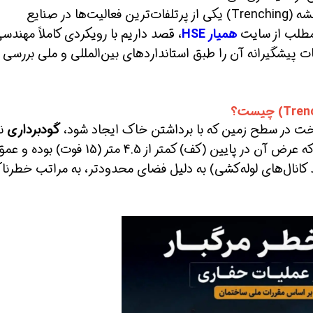
عملیات گودبرداری (Excavation) و حفاری ترانشه (Trenching) یکی از پرتلفات‌ترین فعالیت‌ها در صنایع
 مطلب از سایت
همیار HSE
، قصد داریم با رویکردی کاملاً مهندسی
ت پیشگیرانه آن را طبق استانداردهای بین‌المللی و ملی بررسی
گودبرداری
نا
گیرش
همین حالا بگیرش
همین حالا بگیرش
نوع خاصی از گودبرداری است که عرض آن در پایین (کف) کمتر از 4.5 متر (15 ف
د کانال‌های لوله‌کشی) به دلیل فضای محدودتر، به مراتب خطرناک