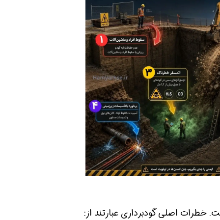
افسر HSE هوشمند شو
افسر HSE هوشمند شو
. خطرات اصلی گودبرداری عبارتند از: