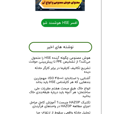
افسر HSE هوشمند شو
افسر HSE هوشمند شو
نوشته های اخیر
هوش مصنوعی چگونه آینده HSE را متحول
می‌کند؟ از تشخیص PPE تا پیش‌بینی حوادث
تشریح تکالیف کارفرما در برابر کارگر حادثه
دیده
آشنایی با استاندارد ISO 45001؛ مهم‌ترین
بندهایی که هر کارشناس HSE باید بداند
انواع خاک طبق مبحث هفتم مقررات ملی
ساختمان؛ هر آنچه باید درباره طبقه‌بندی خاک
بدانید
تکنیک HAZOP چیست؟ آموزش کامل مراحل
اجرای مطالعه HAZOP در واحدهای فرآیندی
تحلیل حادثه واقعی سقوط از ارتفاع؛ چرا