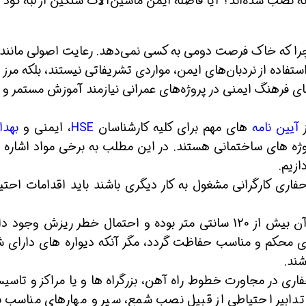
نصب شده‌اند؟ آیا فاصله ایمن ماشین‌آلات سنگین از لبه گود
را که خاک فرصت دومی به کسی نمی‌دهد. رعایت اصولی مانند
اده از نردبان‌های ایمن، مواردی تشریفاتی نیستند، بلکه مرز
قای فرهنگ ایمنی در پروژه‌های عمرانی نیازمند آموزش مستمر و
ز
آیین نامه
های مهم برای کلیه کارشناسان
HSE
، ایمنی و
بهد
ژه های ساختمانی هستند. در این مطلب به برخی مواد اشاره 
ازیم.
ی و حفاری کارگرانی مشغول به کار دیگری باشند باید اقدامات احت
ماده 240 :دیواره های هر گودبرداری که عمق آن بیش از 120 سانتی متر بوده و احتمال خطر ریزش وج
ای محکم و مناسب حفاظت گردد، مگر آنکه دیواره های دارای 
شند.
ی و حفاری در مجاورت خطوط راه آهن، بزرگراه ها و یا مراکز و تاسی
د تدابیر احتیاطی از قبیل نصب شمع، سپر و مهارهای مناسب ب