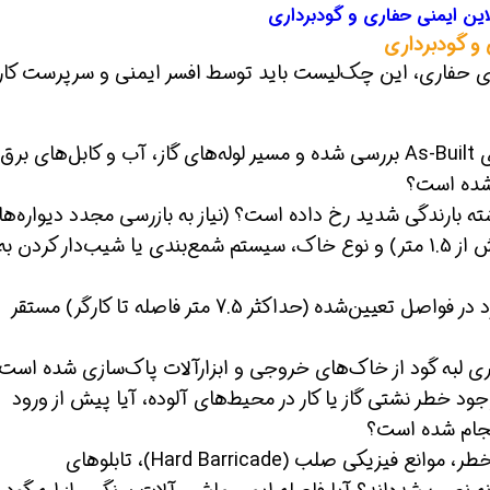
این ایمنی حفاری و گودبرداری
و گودبرداری
صدور پروانه کار (Permit to Work) برای حفاری، این چک‌لیست باید توسط افسر ایمنی و سرپرست کا
آیا نقشه‌های As-Built بررسی شده و مسیر لوله‌های گاز، آب و کابل‌های برق 
 شده است؟
آیا با توجه به عمق (بیش از 1.5 متر) و نوع خاک، سیستم شمع‌بندی یا شیب‌دار کردن به
آیا نردبان‌های استاندارد در فواصل تعیین‌شده (حداکثر 7.5 متر فاصله تا کارگر) مستقر
د خطر نشتی گاز یا کار در محیط‌های آلوده، آیا پیش از ورود
آیا نوار خطر، موانع فیزیکی صلب (Hard Barricade)، تابلوهای