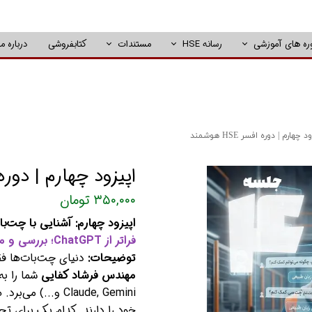
ره های آموزشی
رسانه HSE
مستندات
کتابفروشی
درباره ما
 چهارم | دوره افسر HSE هوشمند
اپیزود چهارم | دوره افسر SE
۳۵۰,۰۰۰ تومان
اپیزود چهارم: آشنایی با چت‌ب
فراتر از ChatGPT؛ بررسی و مقایسه چت‌بات‌های پیشرو جهان
توضیحات:
دنیای چت‌بات‌ها فقط به ChatGPT خلاصه نمی‌شود. در
مهندس فرشاد کفایی
شما را به
Claude, Gemini و.
خود را دارند. کدام یک برای ت