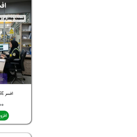
افسر HSE شو | قسمت چهارم
,۰۰۰
افزو