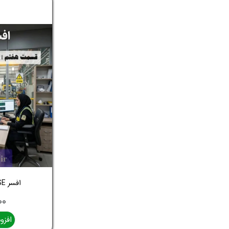
افسر HSE شو | قسمت هفتم
,۰۰۰
افزو