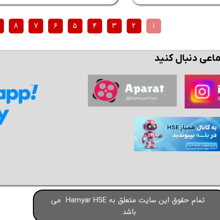
۸
۷
۶
۵
۴
۳
۲
۱
ماعی دنبال کنید
تمام حقوق این سایت متعلق به Hamyar HSE می
باشد​​​​​​​