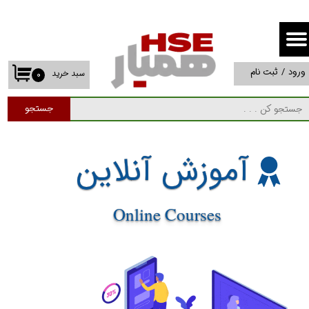
حساب کاربری من
تغییر گذر واژه
ورود
/
ثبت نام
سبد خرید
۰
سفارشات
جستجو
خروج از حساب کاربری
آموزش آنلاین
Online Courses