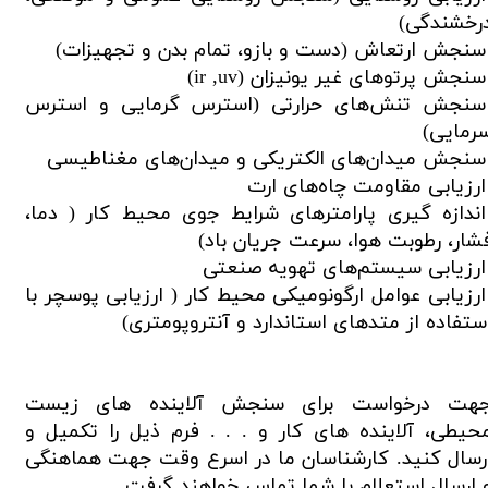
رخشندگی)
نجش ارتعاش (دست و بازو، تمام بدن و تجهیزات)
نجش پرتوهای غیر یونیزان (ir ,uv)
نجش تنش‌های حرارتی (استرس گرمایی و استرس
رمایی)
نجش میدان‌های الکتریکی و میدان‌های مغناطیسی
رزیابی مقاومت چاه‌های ارت
ندازه گیری پارامترهای شرایط جوی محیط کار ( دما،
شار، رطوبت هوا، سرعت جریان باد)
رزیابی سیستم‌های تهویه صنعتی
رزیابی عوامل ارگونومیکی محیط کار ( ارزیابی پوسچر با
ستفاده از متدهای استاندارد و آنتروپومتری)
هت درخواست برای سنجش آلاینده های زیست
حیطی، آلاینده های کار و . . . فرم ذیل را تکمیل و
رسال کنید. کارشناسان ما در اسرع وقت جهت هماهنگی
 ارسال استعلام با شما تماس خواهند گرفت.