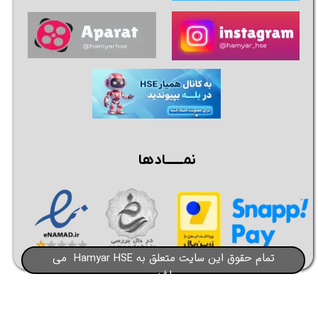
نمــــــادها
تمام حقوق این سایت متعلق به Hamyar HSE می
باشد​​​​​​​