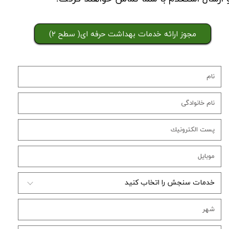
مجوز ارائه خدمات بهداشت حرفه ای( سطح ۲)