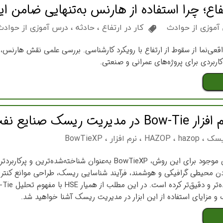
اع؛ چرا استفاده از هارنس به‌تنهایی ضامن 
 آموزی از حوادث
کار در ارتفاع
،
حادثه
،
درس آموزی از حوادث
عی‌نما از سقوط از ارتفاع با رویکرد کارشناسی. بررسی علمی نقش هارنس، 
اربردی برای پروژه‌های عمرانی و صنعتی.
 گاز و پتروشیمی
ریسک
،
hazop
،
HAZOP
،
نرم افزار
،
BowTieXP
 کردن محیطی گرافیکی و هوشمند، فرآیند شناسایی ریسک، طراحی موانع کنترل
و مزایای استفاده از این ابزار در مدیریت ریسک آشنا خواهید شد.