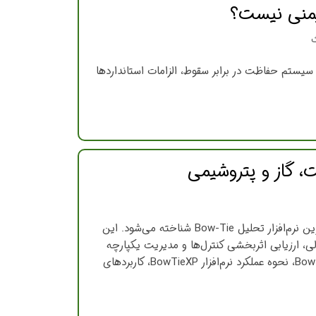
ایمنی نیست؟
سیستم حفاظت در برابر سقوط، الزامات استانداردها
در میان نرم‌افزارهای موجود برای این روش، BowTieXP به‌عنوان شناخته‌شده‌ترین و پرکاربردترین نرم‌افزار تحلیل Bow-Tie شناخته می‌شود. این
ی، ارزیابی اثربخشی کنترل‌ها و مدیریت یکپارچه
ریسک را بسیار ساده‌تر و دقیق‌تر کرده است. در این مطلب از همیار HSE با مفهوم تحلیل Bow-Tie، نحوه عملکرد نرم‌افزار BowTieXP، کاربردهای