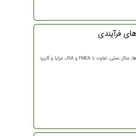
آموزش جامع HAZOP به زبان ساده و تخصصی؛ مراحل اجرای مطالعه HAZOP، Guide Wordها، مثال عملی، تفاوت با FMEA و JSA، مزایا و کاربرد