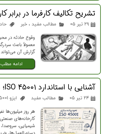
تشریح تکالیف کارفرما در برابر کا
۲۹ تیر ۰۵
مطالب مفید
،
خبر
حاد
وقوع حادثه در محی
معمولاً باعث سردرگ
گزارش آن می‌تواند 
ادامه مطلب
آشنایی با استاندارد ISO 45001؛ مهم‌ترین بندهایی که هر کارشناس HSE باید بداند
۲۴ تیر ۰۵
مطالب مفید
ایزو 45001
هر روز میلیون‌ها ن
کارخانه‌های صنعتی،
شیمیایی، سروصدا، ار
دستورالعمل‌ها، خری