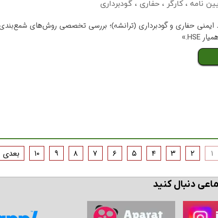
یین نامه
،
کارگر
،
حفاری
،
گودبرداری
ایمنی حفاری و گودبرداری (ترانشه)؛ بررسی تخصصی روش‌های شمع‌بندی،
 HSE.»
۱
۲
۳
۴
۵
۶
۷
۸
۹
۱۰
بعدی
ماعی دنبال کنید