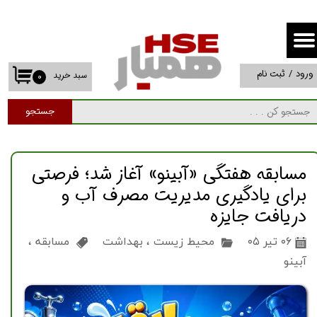
حساب کاربری من
تغییر گذر واژه
ورود
/
ثبت نام
سبد خرید
۰
سفارشات
جستجو
خروج از حساب کاربری
مسابقه هفتگی «آبینو» آغاز شد؛ فرصتی
برای یادگیری مدیریت مصرف آب و
دریافت جایزه
۰۶ تیر ۰۵
محیط زیست
،
بهداشت
مسابقه
،
آبینو