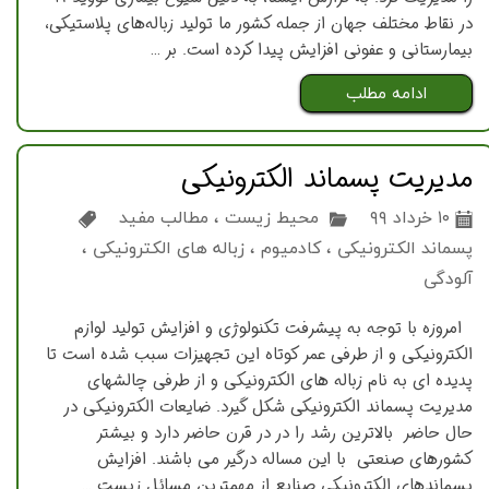
در نقاط مختلف جهان از جمله کشور ما تولید زباله‌های پلاستیکی،
بیمارستانی و عفونی افزایش پیدا کرده است. بر …
ادامه مطلب
مديريت پسماند الكترونيكی
۱۰ خرداد ۹۹
محیط زیست
،
مطالب مفید
پسماند الكترونيكی
،
کادمیوم
،
زباله های الكترونيكی
،
آلودگی
امروزه با توجه به پيشرفت تكنولوژي و افزایش توليد لوازم
الكترونيكي و از طرفی عمر كوتاه این تجهيزات سبب شده است تا
پديده اي به نام زباله هاي الكترونيكي و از طرفی چالشهای
مدیریت پسماند الکترونیکی شكل گيرد. ضايعات الكترونيكي در
حال حاضر بالاترین رشد را در در قرن حاضر دارد و بيشتر
كشورهاي صنعتي با اين مساله درگیر مي باشند. افزایش
پسماندهای الکترونیکی صنایع از مهمترین مسائل زیست …