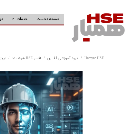
صفحه نخست
خدمات
دو
Hamyar HSE
دوره آموزشی آفلاین
افسر HSE هوشمند
اپیزود