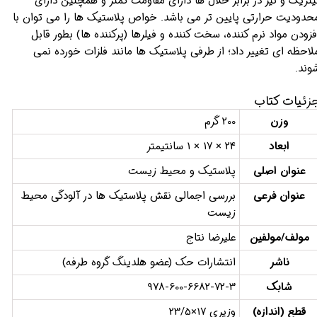
یتریک و نیز در برابر حلال ها دارای مقاومت کمتر و همچنین دارای
حدودیت حرارتی پایین تر می باشد. خواص پلاستیک ها را می توان با
فزودن مواد نرم کننده، سخت کننده و فیلرها (پرکننده ها) بطور قابل
لاحظه ای تغییر داد؛ از طرفی پلاستیک ها مانند فلزات خورده نمی
وند.
زئیات کتاب
وزن
200 گرم
ابعاد
24 × 17 × 1 سانتیمتر
عنوان اصلی
پلاستیک و محیط زیست
عنوان فرعی
بررسی اجمالی نقش پلاستیک ها در آلودگی محیط
زیست
مولف/مولفین
علیرضا نتاج
ناشر
انتشارات حک (عضو هلدینگ گروه طرفه)
شابک
978-600-6682-72-3
قطع (اندازه)
وزیری 17×23/5