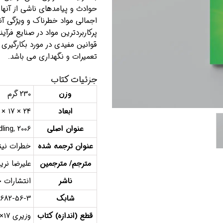
حوادث و پیامدهای ناشی از آنها
اجمالی مواد خطرناک و ویژگی آن
پرکاربردترین مواد در صنایع فرآ
قوانین مفیدی در مورد بکارگیری 
تعمیرات و نگهداری می باشد.
جزئیات کتاب
وزن
230 گرم
ابعاد
24 × 17 × 1 سانتیمتر
عنوان اصلی
ling, 2006
عنوان ترجمه شده
خطرات نیتر
مترجم/ مترجمین
علیرضا نریم
ناشر
انتشارات 
شابک
6682-56-3
قطع (اندازه) کتاب
وزیری 17×23/5