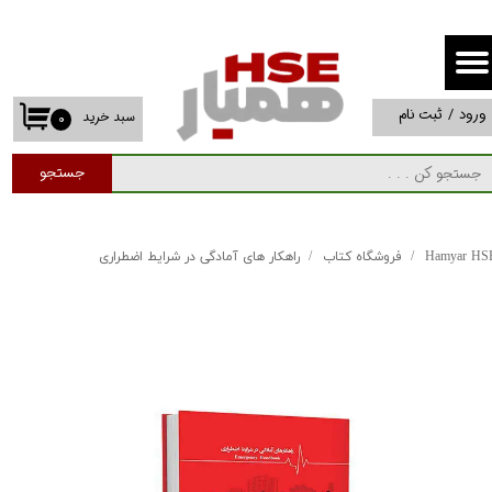
حساب کاربری من
تغییر گذر واژه
ورود
/
ثبت نام
سبد خرید
۰
سفارشات
جستجو
خروج از حساب کاربری
Hamyar HS
فروشگاه کتاب
راهکار های آمادگی در شرایط اضطراری