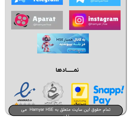
★
★
★
★
★
نمــــــادها
تمام حقوق این سایت متعلق به Hamyar HSE می
باشد​​​​​​​