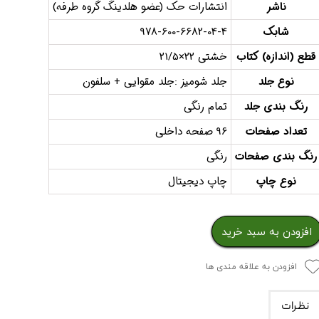
ناشر
انتشارات حک (عضو هلدینگ گروه طرفه)
شابک
978-600-6682-04-4
قطع (اندازه) کتاب
خشتی 22×21/5
نوع جلد
جلد شومیز :جلد مقوایی + سلفون
رنگ بندی جلد
تمام رنگی
تعداد صفحات
96 صفحه داخلی
رنگ بندی صفحات
رنگی
نوع چاپ
چاپ دیجیتال
افزودن به سبد خرید
افزودن به علاقه مندی ها
نظرات