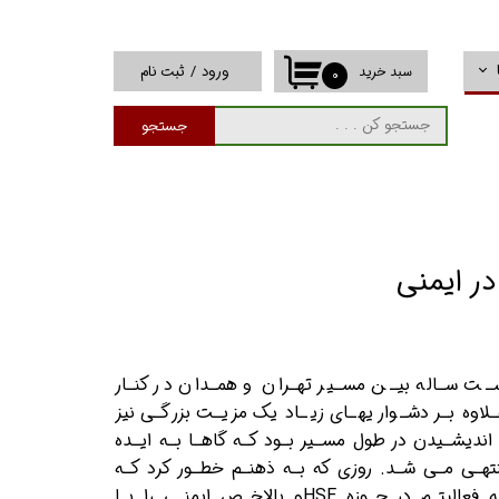
ورود
/
ثبت نام
سبد خرید
۰
حساب کاربری من
جستجو
تغییر گذر واژه
سفارشات
خروج از حساب
کاربری
ر ایمنی
ت سـاله بیـن مسـیر تهـران و همـدان در کنـار
اوه بـر دشـوار یهـای زیـاد یک مزیـت بزرگـی نیز
دیشـیدن در طول مسـیر بـود کـه گاهـا بـه ایـده
تهـی مـی شـد. روزی که بـه ذهنـم خطـور کرد کـه
تجارب نزدیـک بـه سـه دهـه فعالیتـم در حـوزه HSEو بالاخـص ایمنـی را بـا