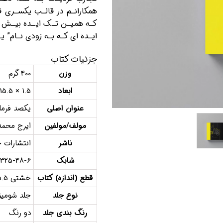
همکارانـم در قالـب یکسـری ق
کـه همیـن تـک ایـده بیـش از
ایـده ای کـه بـه زودی نـام” 
جزئیات کتاب
وزن
400 گرم
ابعاد
1.5 × 15.5 × 15.5 سانتیمتر
عنوان اصلی
یکصد فرما
مولف/مولفین
ایرج محمد
ناشر
انتشارات 
شابک
6325-48-6
قطع (اندازه) کتاب
خشتی 15.5×15.5
نوع جلد
جلد شومیز
رنگ بندی جلد
دو رنگ