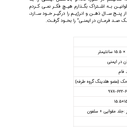
وانیـن بـه اشـتراک بگـذارم هیـچ فکـر نمـی کـردم
 پنـج سـال ذهـن و انرژیـم را درگیـر خـود سـازد،
یـک صـد فرمـان در ایمنـی” را بخـود گرفـت.
ن در ایمنی
 فام
حک (عضو هلدینگ گروه طرفه)
978-622-
 :جلد مقوایی + سلفون