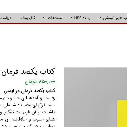
ره های آموزشی
رسانه HSE
مستندات
کتابفروشی
درباره ما
کتاب یکصد فرمان د
۸۵۰,۰۰۰ تومان
کتاب یکصد فرمان در ایمنی
رفـت و آمدهـای حـدود بیسـ
مسـافرتهای متعـدد شـغلی عـل
داشـت و آن فرصـت تفکـر و ان
هـای خـوب و خلاقانـه ای من