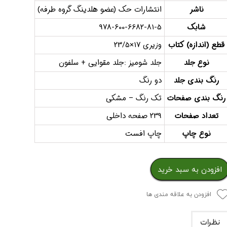
ناشر
انتشارات حک (عضو هلدینگ گروه طرفه)
شابک
978-600-6682-81-5
قطع (اندازه) کتاب
وزیری 17×23/5
نوع جلد
جلد شومیز :جلد مقوایی + سلفون
رنگ بندی جلد
دو رنگ
رنگ بندی صفحات
تک رنگ – مشکی
تعداد صفحات
239 صفحه داخلی
نوع چاپ
چاپ افست
افزودن به سبد خرید
افزودن به علاقه مندی ها
نظرات