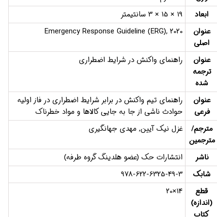
ابعاد
19 × 15 × 3 سانتیمتر
عنوان
Emergency Response Guideline (ERG), 2020
اصلی
عنوان
راهنمای واکنش در شرایط اضطراری
ترجمه
شده
عنوان
راهنمای تیم واکنش در برابر شرایط اضطراری در فاز اولیه
فرعی
حوادث ناشی از جا به جایی کالاها و مواد خطرناک
مترجم/
غزل نیک آیین, مهدی جهانگیری
مترجمین
ناشر
انتشارات حک (عضو هلدینگ گروه طرفه)
شابک
978-622-6325-49-3
قطع
14×20
(اندازه)
کتاب