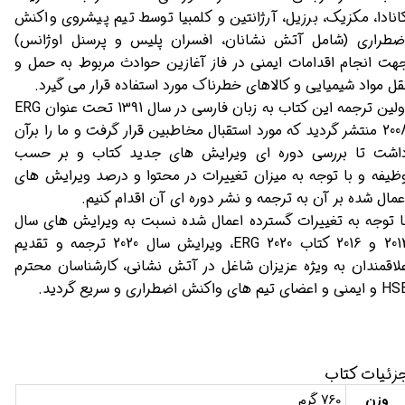
انادا، مکزیک، برزیل، آرژانتین و کلمبیا توسط تیم پیشروی واکنش
ضطراری (شامل آتش نشانان، افسران پلیس و پرسنل اوژانس)
هت انجام اقدامات ایمنی در فاز آغازین حوادث مربوط به حمل و
قل مواد شیمیایی و کالاهای خطرناک مورد استفاده قرار می گیرد.
اولین ترجمه این کتاب به زبان فارسی در سال 1391 تحت عنوان ERG
2008 منتشر گردید که مورد استقبال مخاطبین قرار گرفت و ما را برآن
اشت تا بررسی دوره ای ویرایش های جدید کتاب و بر حسب
ظیفه و با توجه به میزان تغییرات در محتوا و درصد ویرایش های
عمال شده بر آن به ترجمه و نشر دوره ای آن اقدام کنیم.
ا توجه به تغییرات گسترده اعمال شده نسبت به ویرایش های سال
2012 و 2016 کتاب ERG 2020، ویرایش سال 2020 ترجمه و تقدیم
لاقمندان به ویژه عزیزان شاغل در آتش نشانی، کارشناسان محترم
یمنی و اعضای تیم های واکنش اضطراری و سریع گردید.
زئیات کتاب
وزن
760 گرم