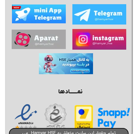
نمــــــادها
تمام حقوق این سایت متعلق به Hamyar HSE می