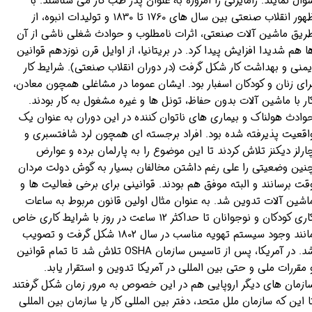
وال نمایند. رامایزنی را امروزه به عنوان پدر طب کار می شناسند. با
ظهور انقلاب صنعتی بین سال های 1760 تا 1830 و تولیدات انبوه، از
ریق ماشین آلات صنعتی، اثرات نامطلوب و حوادث شغلی ناشی از آن
ا هم شدیدا افزایش پیدا کرد. در بریتانیا، از اوایل قرن نوزدهم قوانین
یمنی و بهداشت کار شکل گرفت (در دوران انقلاب صنعتی). شرایط کار
رای زنان و کودکان اسفبار بود. ایشان عموما در مشاغلی همچون معادن،
ار با ماشین آلات بدون حفاظ، تونل ها و غیره مشغول به کار بودند.
وادث هولناک و بیماری های ناتوان کننده در این دوران به عنوان یک
اقعیت پذیرفته شده بود. افراد برجسته ای همچون لرد شافتسبری و
ارلز دیکنز تلاش کردند تا این موضوع را به پارلمان برده و عوارض
نین وضعیتی را علی رغم داشتن مخالفان بسیار به گوش دولت مردان
قت برسانند و البته موفق هم بودند. قوانینی برای برخی فعالیت ها و
اشین آلات تدوین شد. به عنوان مثال اولین قانون مربوط به ساعات
کاری کودکان و نوجوانان تا حداکثر 12 ساعت در روز با شرایط کاری خاص
مانند وجود سیستم تهویه مناسب در سال 1802 شکل گرفت و تصویب
شد. در آمریکا، پس از تاسیس سازمان OSHA تلاش شد تا تمام قوانین
 مقررات ملی و حتی بین المللی در آمریکا تدوین و استقرار یابد.
ازمان های دیگر اروپایی هم در این خصوص به مرور زمان شکل گرفتند
ا این که سازمان ملل متحد، دفتر بین المللی کار یا سازمان بین المللی