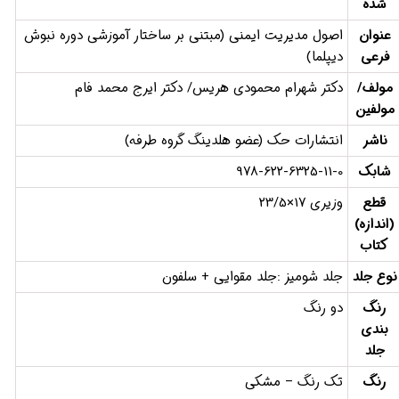
شده
عنوان
اصول مدیریت ایمنی (مبتنی بر ساختار آموزشی دوره نبوش
فرعی
دیپلما)
مولف/
دکتر شهرام محمودی هریس/ دکتر ایرج محمد فام
مولفین
ناشر
انتشارات حک (عضو هلدینگ گروه طرفه)
شابک
978-622-6325-11-0
قطع
وزیری 17×23/5
(اندازه)
کتاب
نوع جلد
جلد شومیز :جلد مقوایی + سلفون
رنگ
دو رنگ
بندی
جلد
رنگ
تک رنگ – مشکی