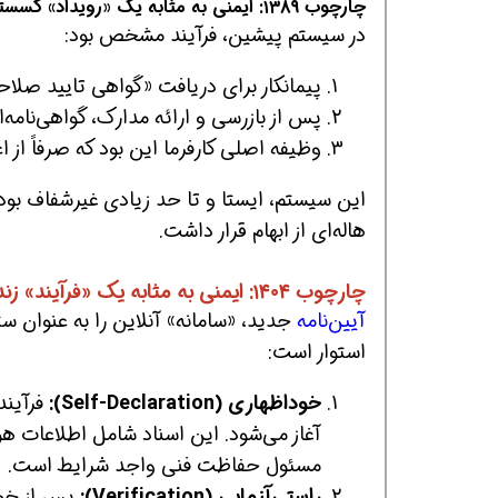
چارچوب ۱۳۸۹: ایمنی به مثابه یک «رویداد» گسسته
در سیستم پیشین، فرآیند مشخص بود:
پیمانکار برای دریافت «گواهی تایید صلاح
افسر HSE هوشمند شو
افسر HSE هوشمند شو
پس از بازرسی و ارائه مدارک، گواهی‌نامه‌ا
وظیفه اصلی کارفرما این بود که صرفاً از ا
این سیستم، ایستا و تا حد زیادی غیرشفاف بود.
هاله‌ای از ابهام قرار داشت.
چارچوب ۱۴۰۴: ایمنی به مثابه یک «فرآیند» زنده و پویا
آیین‌نامه
جدید، «سامانه» آنلاین را به عنوان ست
استوار است:
خوداظهاری (Self-Declaration):
فرآیند 
آغاز می‌شود. این اسناد شامل اطلاعات ه
مسئول حفاظت فنی واجد شرایط است.
راستی‌آزمایی (Verification):
پس از خود