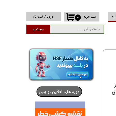
ورود
/
ثبت نام
سبد خرید
۰
حساب کاربری من
جستجو
تغییر گذر واژه
سفارشات
خروج از حساب
کاربری
دوره های آفلاین رو ببین
آن