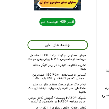
ر HSE هوشمند شو
افسر HSE هوشمند شو
نوشته های اخیر
هوش مصنوعی چگونه آینده HSE را متحول
می‌کند؟ از تشخیص PPE تا پیش‌بینی حوادث
تشریح تکالیف کارفرما در برابر کارگر حادثه
دیده
ه
آشنایی با استاندارد ISO 45001؛ مهم‌ترین
بندهایی که هر کارشناس HSE باید بداند
انواع خاک طبق مبحث هفتم مقررات ملی
نه
ساختمان؛ هر آنچه باید درباره طبقه‌بندی خاک
بدانید
سمی
تکنیک HAZOP چیست؟ آموزش کامل مراحل
اجرای مطالعه HAZOP در واحدهای فرآیندی
تحلیل حادثه واقعی سقوط از ارتفاع؛ چرا