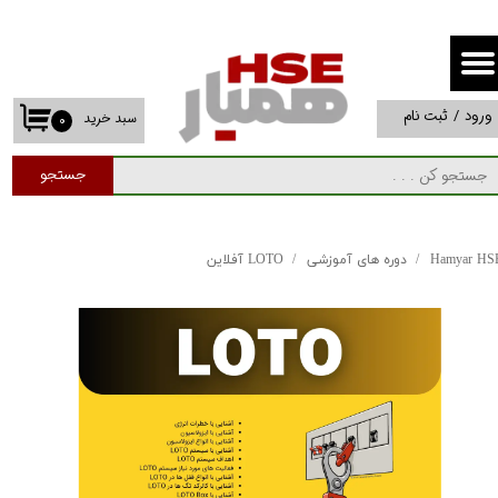
حساب کاربری من
تغییر گذر واژه
ورود
/
ثبت نام
سبد خرید
۰
سفارشات
جستجو
خروج از حساب کاربری
Hamyar HS
دوره های آموزشی
LOTO آفلاین