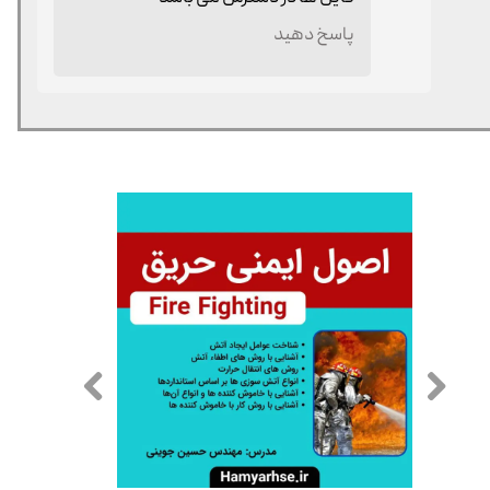
پاسخ دهید
★
★