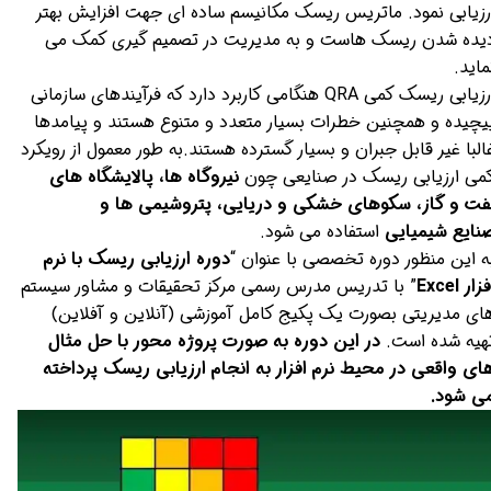
رزیابی نمود. ماتریس ریسک مکانیسم ساده ای جهت افزایش بهتر
یده شدن ریسک هاست و به مدیریت در تصمیم گیری کمک می
ماید.
ارزیابی ریسک کمی QRA هنگامی کاربرد دارد که فرآیندهای سازمانی
یچیده و همچنین خطرات بسیار متعدد و متنوع هستند و پیامدها
البا غیر قابل جبران و بسیار گسترده هستند.به طور معمول از رویکرد
می ارزیابی ریسک در صنایعی چون
نیروگاه ها، پالایشگاه های
فت و گاز، سکوهای خشکی و دریایی، پتروشیمی ها و
نایع شیمیایی
استفاده می شود.
ه این منظور دوره تخصصی با عنوان “
دوره ارزیابی ریسک با نرم
زار Excel
” با تدریس مدرس رسمی مرکز تحقیقات و مشاور سیستم
ای مدیریتی بصورت یک پکیج کامل آموزشی (آنلاین و آفلاین)
هیه شده است.
در این دوره به صورت پروژه محور با حل مثال
ای واقعی در محیط نرم افزار به انجام ارزیابی ریسک پرداخته
ی شود
.