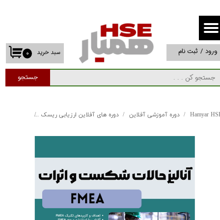
حساب کاربری من
تغییر گذر واژه
ورود
/
ثبت نام
سبد خرید
۰
سفارشات
جستجو
خروج از حساب کاربری
Hamyar HS
دوره آموزشی آفلاین
دوره های آفلاین ارزیابی ریسک
تکنیک FMEA آفلاین