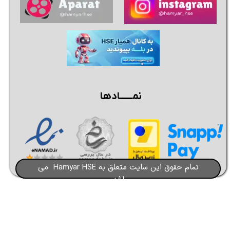
نمــــــادها
تمام حقوق این سایت متعلق به Hamyar HSE می
باشد​​​​​​​