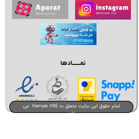
نمــــــادها
تمام حقوق این سایت متعلق به Hamyar HSE می
باشد​​​​​​​