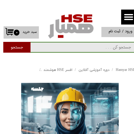
حساب کاربری من
تغییر گذر واژه
ورود
/
ثبت نام
سبد خرید
۰
سفارشات
جستجو
خروج از حساب کاربری
Hamyar HS
دوره آموزشی آفلاین
افسر HSE هوشمند
اپیزود چهاردهم | دوره افسر HSE هو