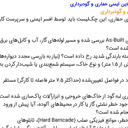
این ایمنی حفاری و گودبرداری
و گودبرداری
صدور پروانه کار (Permit to Work) برای حفاری، این چک‌لیست باید توسط افسر ایمنی و سرپرست کا
آیا نقشه‌های As-Built بررسی شده و مسیر لوله‌های گاز، آب و کابل‌های برق 
 شده است؟
آیا با توجه به عمق (بیش از 1.5 متر) و نوع خاک، سیستم شمع‌بندی یا شیب‌دار کردن به
آیا نردبان‌های استاندارد در فواصل تعیین‌شده (حداکثر 7.5 متر فاصله تا کارگر) مستقر
د خطر نشتی گاز یا کار در محیط‌های آلوده، آیا پیش از ورود
آیا نوار خطر، موانع فیزیکی صلب (Hard Barricade)، تابلوهای