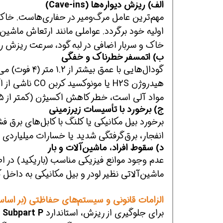
الف) ریزش دیواره‌ها (Cave-ins)
مهم‌ترین عامل مرگ‌ومیر در حفاری‌هاست. خاک 
اولیه خود برگردد. عواملی مانند ارتعاش ماش
خاک و سربار اضافی در لبه گود، سرعت ریزش ر
ب) اتمسفر خطرناک و خفگی
گودال‌هایی با ع
هیدروژن H2S ی
مواد آلی است، خطر کاهش اکسیژن (کمتر از 19.5%) بسیار جدی است.
ج) برخورد با تأسیسات زیرزمینی
برخورد بیل مکانیکی یا کلنگ با کابل‌های برق فشا
انفجار، برق‌گرفتگی شدید یا خسارات میلیاردی 
د) سقوط افراد، ماشین‌آلات و بار
عدم وجود موانع فیزیکی مناسب (باریکید) در اط
ماشین‌آلاتی نظیر لودر و بیل مکانیکی به داخل 
الزامات قانونی و سیستم‌های حفاظتی (بر اساس OSHA
برای جلوگیری از ریزش، استاندارد
 Subpart P