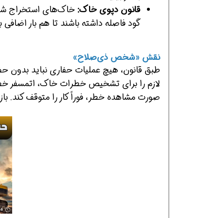
قانون دپوی خاک:
خاک‌های استخراج شده (Spoil Pile) و تجهیزات، با
گود فاصله داشته باشند تا هم بار اضافی ب
نقش «شخص ذی‌صلاح»
طبق قانون، هیچ عملیات حفاری نباید بدون ح
لازم را برای تشخیص خطرات خاک، اتمسفر خ
صورت مشاهده خطر، فوراً کار را متوقف کند. ب