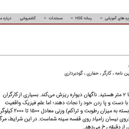
ره های آموزشی
رسانه HSE
مستندات
کتابفروشی
درباره ما
ن نامه
،
کارگر
،
حفاری
،
گودبرداری
تصور کنید در حال کار در یک ترانشه به عمق تنها ۲ متر هستید. ناگهان دیواره ریزش می‌کند. بسیاری از کارگران
ا دست و پا زدن خود را نجات دهند؛ اما علم فیزیک واقعیت
هولناکی را نشان می‌دهد: هر متر مکعب خاک (بسته به میزان رطوبت و تراکم) وزنی معادل 1500 
وی نیسان زامیاد روی قفسه سینه شماست. در این شرایط، مرگ
 از دقیقه رخ می‌دهد.