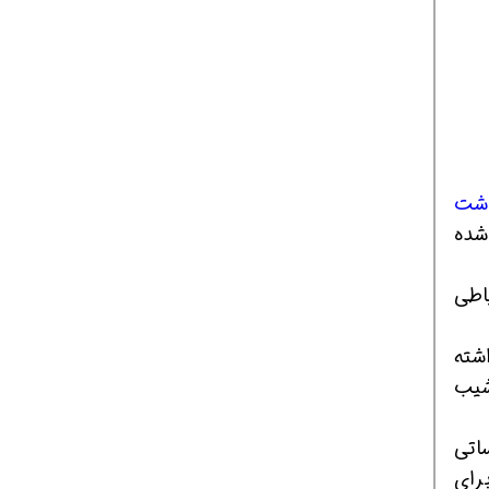
اشت
شده
یاطی
ود داشته
شیب
ساتی
رای