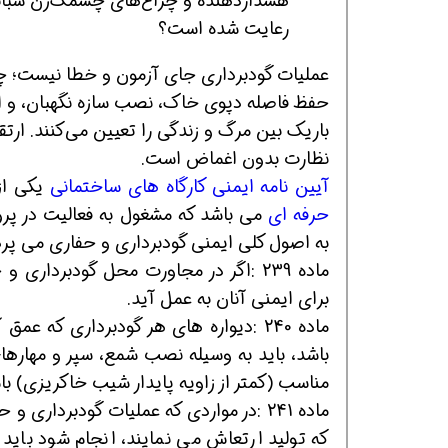
هشداردهنده و چراغ‌های چشمک‌زن شبانه 
رعایت شده است؟
عملیات گودبرداری جای آزمون و خطا نیست؛ چ
حفظ فاصله دپوی خاک، نصب سازه نگهبان، و استف
باریک بین مرگ و زندگی را تعیین می‌کنند. ارت
نظارت بدون اغماض است.
آیین نامه ایمنی کارگاه های ساختمانی
یکی ا
حرفه ای
می باشد که مشغول به فعالیت در پرو
به اصول کلی ایمنی گودبرداری و حفاری می پرد
ماده 239 :اگر در مجاورت محل گودبردار
برای ایمنی آنان به عمل آید.
باشد، باید به وسیله نصب شمع، سپر و مهاره
مناسب (کمتر از زاویه پایدار شیب خاکریزی) با
ماده 241 :در مواردی که عملیات گودبردار
که تولید ارتعاش می نمایند، انجام شود بای