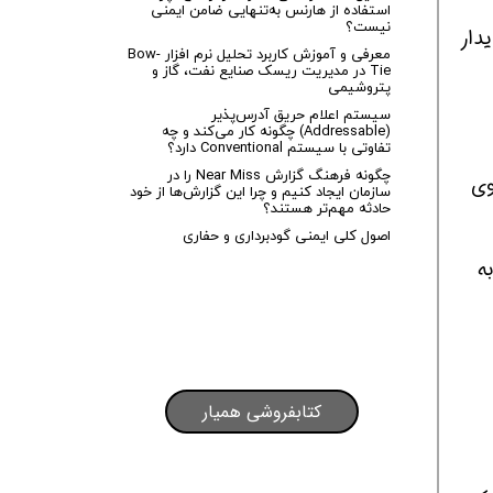
استفاده از هارنس به‌تنهایی ضامن ایمنی
نیست؟
دار
معرفی و آموزش کاربرد تحلیل نرم افزار Bow-
Tie در مدیریت ریسک صنایع نفت، گاز و
پتروشیمی
سیستم اعلام حریق آدرس‌پذیر
(Addressable) چگونه کار می‌کند و چه
تفاوتی با سیستم Conventional دارد؟
چگونه فرهنگ گزارش Near Miss را در
اوی
سازمان ایجاد کنیم و چرا این گزارش‌ها از خود
حادثه مهم‌تر هستند؟
اصول کلی ایمنی گودبرداری و حفاری
ه
کتابفروشی همیار