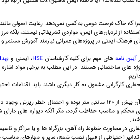
نصب شده‌اند؟ آیا فاصله ایمن ماشین‌آلات سنگین از لبه گود
را که خاک فرصت دومی به کسی نمی‌دهد. رعایت اصولی مانند
اده از نردبان‌های ایمن، مواردی تشریفاتی نیستند، بلکه مرز
قای فرهنگ ایمنی در پروژه‌های عمرانی نیازمند آموزش مستمر و
ز
آیین نامه
های مهم برای کلیه کارشناسان
HSE
، ایمنی و
بهد
ژه های ساختمانی هستند. در این مطلب به برخی مواد اشاره 
ازیم.
ی و حفاری کارگرانی مشغول به کار دیگری باشند باید اقدامات احت
ماده 240 :دیواره های هر گودبرداری که عمق آن بیش از 120 سانتی متر بوده و احتمال خطر ریزش وج
ای محکم و مناسب حفاظت گردد، مگر آنکه دیواره های دارای 
شند.
ی و حفاری در مجاورت خطوط راه آهن، بزرگراه ها و یا مراکز و تاسی
د تدابیر احتیاطی از قبیل نصب شمع، سپر و مهارهای مناسب ب