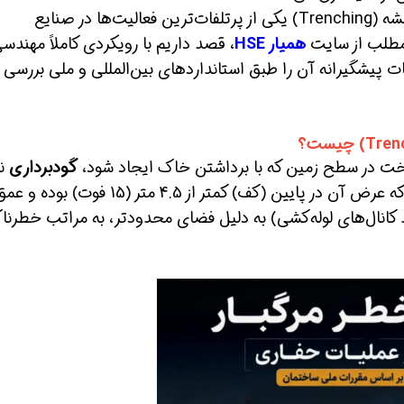
عملیات گودبرداری (Excavation) و حفاری ترانشه (Trenching) یکی از پرتلفات‌ترین فعالیت‌ها در صنایع
 مطلب از سایت
همیار HSE
، قصد داریم با رویکردی کاملاً مهندسی
ت پیشگیرانه آن را طبق استانداردهای بین‌المللی و ملی بررسی
گودبرداری
نا
ین حالا بگیرش
همین حالا بگیرش
همین حا
نوع خاصی از گودبرداری است که عرض آن در پایین (کف) کمتر از 4.5 متر (15 ف
د کانال‌های لوله‌کشی) به دلیل فضای محدودتر، به مراتب خطرناک