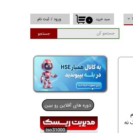
ورود
/
ثبت نام
سبد خرید
۰
حساب کاربری من
جستجو
تغییر گذر واژه
سفارشات
خروج از حساب
کاربری
دوره های آفلاین رو ببین
تا 2000 کیلوگرم
 نه