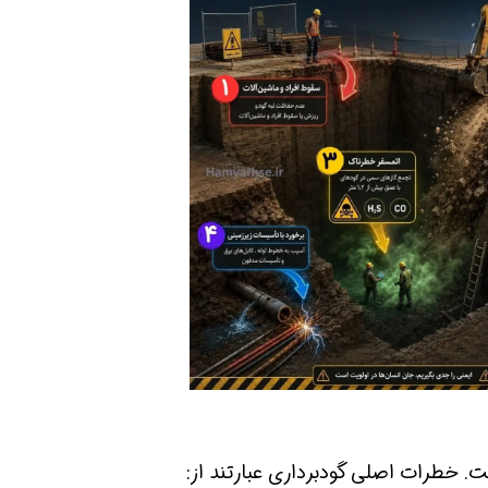
 شو
افسر HSE هوشمند شو
افسر HSE هوشمند شو
. خطرات اصلی گودبرداری عبارتند از: