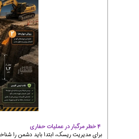
افسر HSE هوشمند شو
افسر HSE هوشمند
4 خطر مرگبار در عملیات حفاری
برای مدیریت ریسک، ابتدا باید دشمن را شناخت