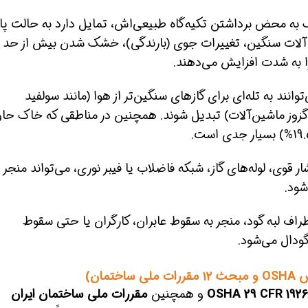
به محض برداشتن تکیه‌گاه طبیعی‌اش، تمایل دارد به حالت پای
ین‌آلات سنگین، تغییرات جوی (بارندگی)، خشک شدن بیش از حد
ا به شدت افزایش می‌دهند.
مق بیشتر از 1.2 متر (۴ فوت) می‌توانند به تله‌ای برای گازهای سنگین‌تر از هوا (مانند سولفید
ا مونوکسید کربن CO ناشی از اگزوز ماشین‌آلات) تبدیل شوند. همچنین در مناطقی که خاک ح
ر قوی، لوله‌های گاز، شبکه فاضلاب یا فیبر نوری، می‌تواند منجر ب
شود.
راف لبه گود، منجر به سقوط عابران، کارگران یا حتی سقوط
گودال می‌شود.
 و
مبحث ۱۲ مقررات ملی ساختمان)
OSHA 29 CFR 1926
و همچنین
مقررات ملی ساختمان ایران