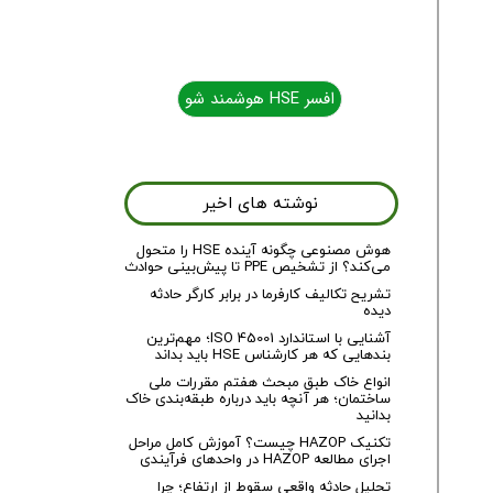
افسر HSE هوشمند شو
افسر HSE هوشمند شو
نوشته های اخیر
هوش مصنوعی چگونه آینده HSE را متحول
می‌کند؟ از تشخیص PPE تا پیش‌بینی حوادث
تشریح تکالیف کارفرما در برابر کارگر حادثه
دیده
آشنایی با استاندارد ISO 45001؛ مهم‌ترین
بندهایی که هر کارشناس HSE باید بداند
انواع خاک طبق مبحث هفتم مقررات ملی
ساختمان؛ هر آنچه باید درباره طبقه‌بندی خاک
بدانید
تکنیک HAZOP چیست؟ آموزش کامل مراحل
اجرای مطالعه HAZOP در واحدهای فرآیندی
تحلیل حادثه واقعی سقوط از ارتفاع؛ چرا