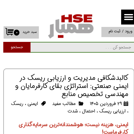
حساب کاربری من
تغییر گذر واژه
ورود
/
ثبت نام
سبد خرید
۰
سفارشات
جستجو
خروج از حساب کاربری
کالبدشکافی مدیریت و ارزیابی ریسک در
ایمنی صنعتی: استراتژی بقای کارفرمایان و
مهندسی تخصیص منابع
۲۹ فروردین ۱۴۰۵
مطالب مفید
ایمنی
،
ریسک
،
ارزیابی ریسک
،
احتمال
،
شدت
ایمنی، هزینه نیست؛ هوشمندانه‌ترین سرمایه‌گذاری
کارفرماست!