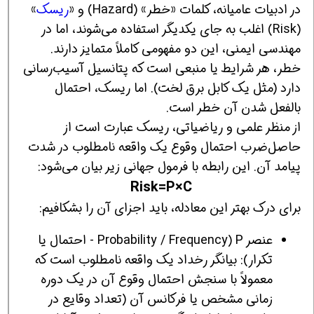
در ادبیات عامیانه، کلمات «خطر» (Hazard) و «
ریسک
»
(Risk) اغلب به جای یکدیگر استفاده می‌شوند، اما در
مهندسی ایمنی، این دو مفهومی کاملاً متمایز دارند.
خطر، هر شرایط یا منبعی است که پتانسیل آسیب‌رسانی
دارد (مثل یک کابل برق لخت). اما ریسک، احتمال
بالفعل شدن آن خطر است.
از منظر علمی و ریاضیاتی، ریسک عبارت است از
حاصل‌ضرب احتمال وقوع یک واقعه نامطلوب در شدت
پیامد آن. این رابطه با فرمول جهانی زیر بیان می‌شود:
Risk=P×C
برای درک بهتر این معادله، باید اجزای آن را بشکافیم:
عنصر P (Probability / Frequency - احتمال یا
تکرار): بیانگر رخداد یک واقعه نامطلوب است که
معمولاً با سنجش احتمال وقوع آن در یک دوره
زمانی مشخص یا فرکانس آن (تعداد وقایع در