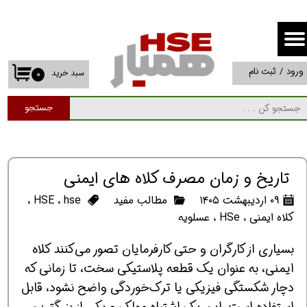
حساب کاربری من
تغییر گذر واژه
ورود
/
ثبت نام
سبد خرید
۰
سفارشات
جستجو
خروج از حساب کاربری
تاریخ و زمان مصرف کلاه های ایمنی
۰۹ اردیبهشت ۱۴۰۵
مطالب مفید
hse
،
HSE
،
کلاه ایمنی
،
HSe
،
عسلویه
بسیاری از کارگران و حتی کارفرمایان تصور می‌کنند کلاه
ایمنی، به عنوان یک قطعه پلاستیکی سخت، تا زمانی که
دچار شکستگی فیزیکی یا ترک‌خوردگی واضح نشود، قابل
استفاده است. این یک اشتباه مهلک و یکی از بزرگترین