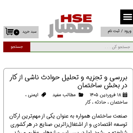
حساب کاربری من
تغییر گذر واژه
ورود
/
ثبت نام
سبد خرید
۰
سفارشات
جستجو
خروج از حساب کاربری
بررسی و تجزیه و تحلیل حوادث ناشی از کار
در بخش ساختمان
۱۸ فروردین ۱۴۰۵
مطالب مفید
ایمنی
،
ساختمان
،
حادثه
،
کار
صنعت ساختمان همواره به عنوان یکی از مهم‌ترین ارکان
توسعه اقتصادی و از اشتغال‌زاترین صنایع در هر کشوری
شناخته می‌شود. اما در پسِ این سازه‌های عظیم و رشد