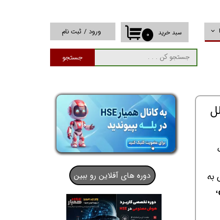
ورود
/
ثبت نام
سبد خرید
۰
حساب کاربری من
جستجو
تغییر گذر واژه
سفارشات
خروج از حساب
کاربری
دوره های آفلاین رو ببین
HS)، صرفاً واکنش به