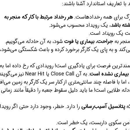
ا تعاریف استاندارد آشنا باشند:
زرگ برای همه رخدادهاست.
هر رخداد مرتبط با کار که منجر به
شته باشد
، یک رویداد محسوب می‌شود.
بست یک
رویداد
است.
نجر به
جراحت، بیماری یا فوت
شود، به آن
حادثه
می‌گوییم.
‌کند و به پای یک کارگر برخورد کرده و باعث شکستگی می‌شود،
مندترین فرصت برای یادگیری است! رویدادی که رخ داده اما به
 بیماری نشده است
. به آن Close Call یا Near Hit نیز می‌گویند.
ما با فاصله چند سانتی‌متری از کنار سر یک کارگر به زمین می‌اف
دثه
طلایی است! ما باید دلیل سقوط جعبه را دقیقاً مانند زمانی 
ه
پتانسیل آسیب‌رسانی
را دارد. خطر، وجود دارد حتی اگر روید
 ناامن سکوی داربست، یک
خطر
است.