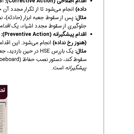
اقدام اصلاحی (Corrective Action):
اقد
داده)
انجام می‌شود تا از تکرار مجدد آن جل
مثال:
جلوگیری از سقوط مجدد اشیاء، یک
اقدام
اقدام پیشگیرانه (Preventive Action):
ا
(هنوز رخ نداده)
انجام می‌شود. این اقدام 
مثال:
یک بازرس HSE در حین ب
سقوط کند، دستور نصب حفاظ (Toeboard) را در تمام داربست‌های پروژه صادر می‌کند. این یک
همین حالا بگیرش
همین حالا بگیرش
همی
پیشگیرانه
است.