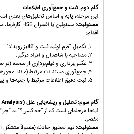
گام دوم: ثبت و جمع‌آوری اطلاعات
این مرحله، پایه و اساس تحلیل‌های بعدی است
مسئولیت:
مسئولین یا افسران HSE کارفرما، مشاور یا پیمانکار.
اقدام:
تکمیل “فرم اولیه ثبت و آنالیز رویداد”.
مصاحبه با شاهدان و افراد درگیر.
عکس‌برداری و فیلم‌برداری از صحنه (در ص
جمع‌آوری مستندات مرتبط (مانند مجوزهای
ثبت دقیق اطلاعات مرتبط با جنبه‌ها و 
گام سوم: تحلیل و ریشه‌یابی علل (Root Cause Analysis)
اینجا مرحله‌ای است که از “چه کسی؟” به “چرا
مقصر.
مسئولیت:
تیم تحقیق حادثه (معمولاً متشکل از افسر HSE، نماینده بخش 