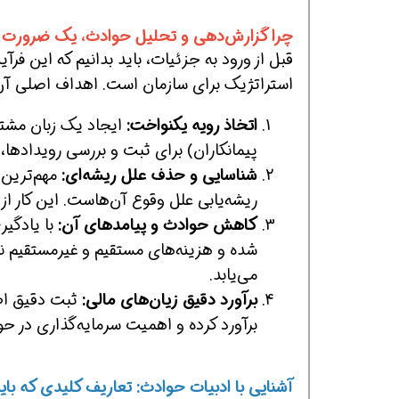
چرا گزارش‌دهی و تحلیل حوادث، یک ضرورت 
قبل از ورود به جزئیات، باید بدانیم که این فرآ
افسر HSE هوشمند شو
افسر HSE هوشمند شو
افسر HSE هوشمند
استراتژیک برای سازمان است. اهداف اصلی آن ع
اتخاذ رویه یکنواخت:
ایجاد یک زبان مشترک
پیمانکاران) برای ثبت و بررسی رویدادها،
شناسایی و حذف علل ریشه‌ای:
مهم‌ترین 
ریشه‌یابی علل وقوع آن‌هاست. این کار از 
کاهش حوادث و پیامدهای آن:
با یادگیر
شده و هزینه‌های مستقیم و غیرمستقیم ن
می‌یابد.
برآورد دقیق زیان‌های مالی:
ثبت دقیق اطل
برآورد کرده و اهمیت سرمایه‌گذاری در حوزه HSE را بهتر به مدیران ارشد نشان
آشنایی با ادبیات حوادث: تعاریف کلیدی که باید