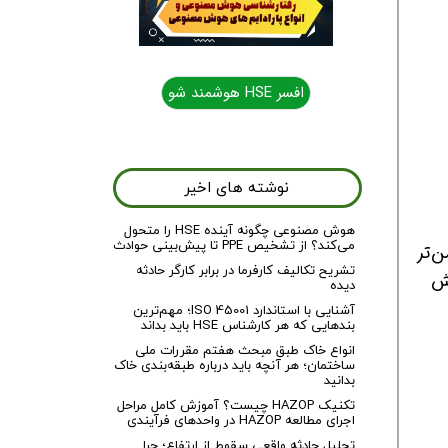
افسر HSE هوشمند شو
افسر HSE هوشمند شو
نوشته های اخیر
هوش مصنوعی چگونه آینده HSE را متحول
می‌کند؟ از تشخیص PPE تا پیش‌بینی حوادث
ن‌تر
تشریح تکالیف کارفرما در برابر کارگر حادثه
هش
دیده
آشنایی با استاندارد ISO 45001؛ مهم‌ترین
بندهایی که هر کارشناس HSE باید بداند
انواع خاک طبق مبحث هفتم مقررات ملی
ساختمان؛ هر آنچه باید درباره طبقه‌بندی خاک
بدانید
تکنیک HAZOP چیست؟ آموزش کامل مراحل
اجرای مطالعه HAZOP در واحدهای فرآیندی
تحلیل حادثه واقعی سقوط از ارتفاع؛ چرا