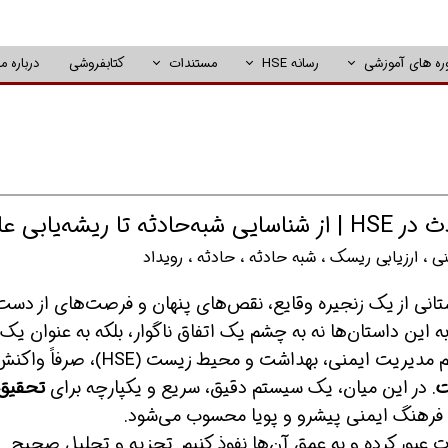
ره های آموزشی
رسانه HSE
مستندات
کتابفروشی
درباره ما
شه‌یابی علل
نی
،
ارزیابی ریسک
،
شبه حادثه
،
حادثه
،
رویداد
ستانی از یک زنجیره وقایع، نقص‌های پنهان و فرصت‌های از دست
ای پیشگیری. در نظام مدیریت HSE، ما به این داستان‌ها نه به چشم یک اتفاق ناگوار، بلکه به عنوان یک
درس ارزشمند نگاه می‌کنیم. هدف اصلی سیستم مدیریت ایمنی، بهداشت و محیط زیست (E
ت
. در این میان، یک سیستم دقیق، سریع و یکپارچه برای
تحقیق،
 فرهنگ ایمنی پیشرو و پویا محسوب می‌شود.
ت عبور کرده و به عمق آن‌ها نفوذ کنیم. تجزیه و تحلیل صحیح