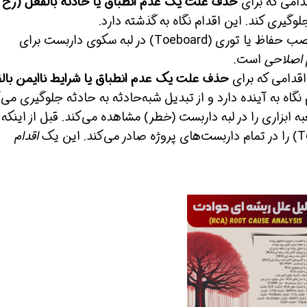
امی که برای
حذف علت یک عدم انطباق یا حادثه بالفعل (رخ
وگیری کند. این اقدام نگاه به گذشته دارد.
پس از سقوط جعبه ابزار (حادثه)، نصب حفاظ یا توری (Toeboard) در لبه سکوی داربست برای
 اصلاحی
است.
قدامی که برای
حذف علت یک عدم انطباق یا شرایط ناایمن بالق
نگاه به آینده دارد و از تبدیل شبه‌حادثه به حادثه جلوگیری می‌ک
ازدید، جعبه ابزاری را در لبه داربست (خطر) مشاهده می‌کند. قبل از اینکه
اقدام
ن حالا بگیرش
همین حالا بگیرش
همین حال