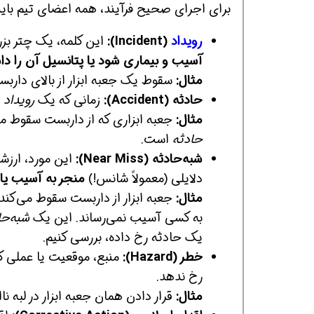
برای اجرای صحیح فرآیند، همه اعضای تیم باید ب
رویداد
(Incident):
این کلمه، یک چتر ب
آسیب و بیماری شود یا پتانسیل آن را دا
مثال:
سقوط یک جعبه ابزار از بالای دار
حادثه (Accident):
زمانی که یک
رویداد
م
مثال:
جعبه ابزاری که از داربست سقوط می
حادثه
است.
شبه‌حادثه (Near Miss):
این مورد، ارزش
دلایلی (معمولاً شانس!)
منجر به آسیب یا
مثال:
جعبه ابزار از داربست سقوط می‌کند، ا
به کسی آسیب نمی‌رساند. این یک
شبه‌حا
یک حادثه رخ داده، بررسی کنیم.
خطر (Hazard):
منبع، موقعیت یا عملی ک
رخ ندهد.
مثال:
قرار دادن همان جعبه ابزار در لبه