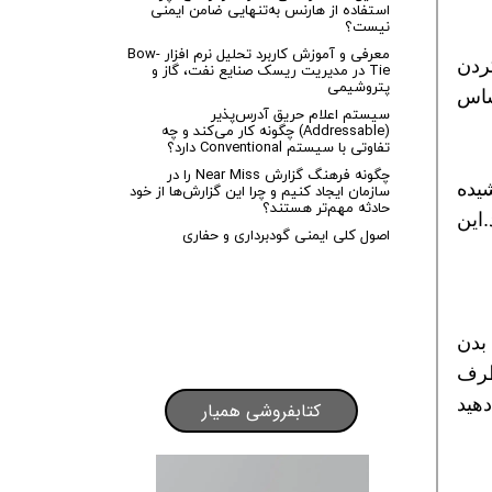
استفاده از هارنس به‌تنهایی ضامن ایمنی
نیست؟
معرفی و آموزش کاربرد تحلیل نرم افزار Bow-
ردن
Tie در مدیریت ریسک صنایع نفت، گاز و
پتروشیمی
ساس
سیستم اعلام حریق آدرس‌پذیر
(Addressable) چگونه کار می‌کند و چه
تفاوتی با سیستم Conventional دارد؟
چگونه فرهنگ گزارش Near Miss را در
یده
سازمان ایجاد کنیم و چرا این گزارش‌ها از خود
حادثه مهم‌تر هستند؟
این
اصول کلی ایمنی گودبرداری و حفاری
بدن
طرف
ت 8 تا 10 ثانیه انجام دهید
کتابفروشی همیار