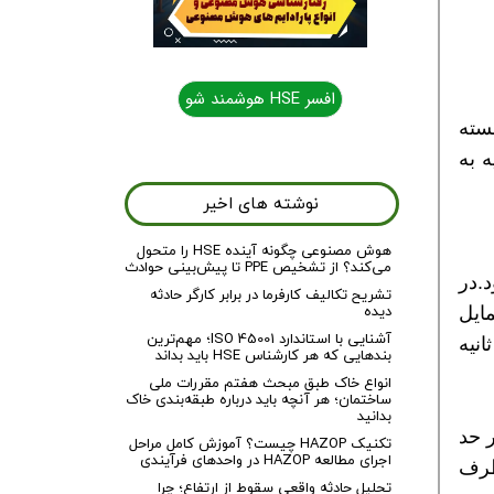
افسر HSE هوشمند شو
افسر HSE هوشمند شو
سته
رف بالا حرکت دهید و پس از مکثی کوتاه به مدت 3 تا 5 ثانیه به
نوشته های اخیر
هوش مصنوعی چگونه آینده HSE را متحول
می‌کند؟ از تشخیص PPE تا پیش‌بینی حوادث
.در
تشریح تکالیف کارفرما در برابر کارگر حادثه
دیده
ایل
آشنایی با استاندارد ISO 45001؛ مهم‌ترین
ست راست از پشت دست چپ را به طرف پایین بکشید.این حرکت کششی را به مدت 10 تا 12 ثانیه
بندهایی که هر کارشناس HSE باید بداند
انواع خاک طبق مبحث هفتم مقررات ملی
ساختمان؛ هر آنچه باید درباره طبقه‌بندی خاک
بدانید
 حد
تکنیک HAZOP چیست؟ آموزش کامل مراحل
اجرای مطالعه HAZOP در واحدهای فرآیندی
طرف
تحلیل حادثه واقعی سقوط از ارتفاع؛ چرا