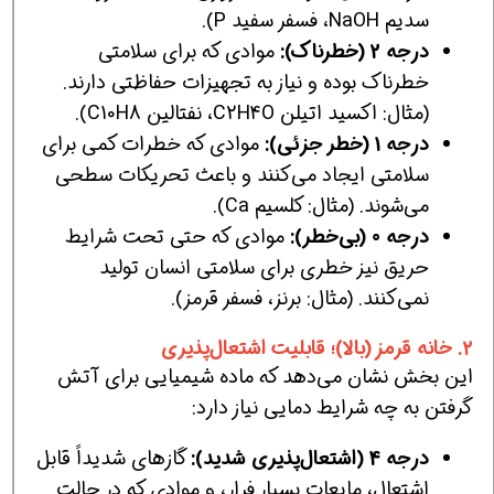
سدیم NaOH، فسفر سفید P).
درجه 2 (خطرناک):
موادی که برای سلامتی
خطرناک بوده و نیاز به تجهیزات حفاظتی دارند.
(مثال: اکسید اتیلن C2H4O، نفتالین C10H8​).
درجه 1 (خطر جزئی):
موادی که خطرات کمی برای
سلامتی ایجاد می‌کنند و باعث تحریکات سطحی
می‌شوند. (مثال: کلسیم Ca).
درجه 0 (بی‌خطر):
موادی که حتی تحت شرایط
حریق نیز خطری برای سلامتی انسان تولید
نمی‌کنند. (مثال: برنز، فسفر قرمز).
۲. خانه قرمز (بالا)؛ قابلیت اشتعال‌پذیری
این بخش نشان می‌دهد که ماده شیمیایی برای آتش
گرفتن به چه شرایط دمایی نیاز دارد:
درجه 4 (اشتعال‌پذیری شدید):
گازهای شدیداً قابل
اشتعال، مایعات بسیار فرار، و موادی که در حالت