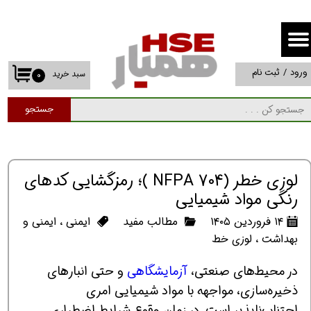
حساب کاربری من
تغییر گذر واژه
ورود
/
ثبت نام
سبد خرید
۰
سفارشات
جستجو
خروج از حساب کاربری
لوزی خطر (NFPA 704 )؛ رمزگشایی کدهای
رنگی مواد شیمیایی
۱۴ فروردین ۱۴۰۵
مطالب مفید
ایمنی
،
ایمنی و
بهداشت
،
لوزی خط
در محیط‌های صنعتی،
آزمایشگاهی
و حتی انبارهای
ذخیره‌سازی، مواجهه با مواد شیمیایی امری
اجتناب‌ناپذیر است. در زمان وقوع شرایط اضطراری