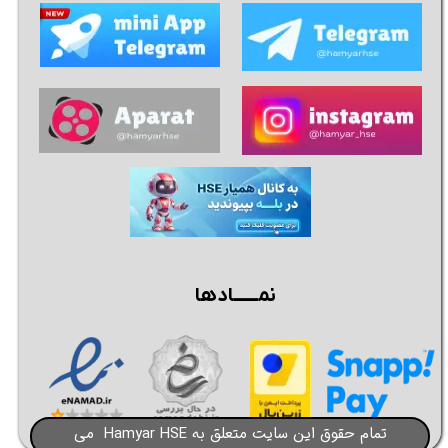
نمــــــادها
تمام حقوق این سایت متعلق به Hamyar HSE می