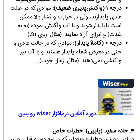
درجه 1 (واکنش‌پذیری ضعیف):
موادی که در حالت
عادی پایدارند، ولی در حرارت و فشار بالا ممکن
است ناپایدار شوند و با آب واکنش نموده (نه به
شدت) و انرژی آزاد نمایند. (مثال: روی Zn).
درجه 0 (کاملاً پایدار):
موادی که در حالت عادی و
حتی در معرض شعله پایدار هستند و با آب نیز
واکنشی نمی‌دهند. (مثال: زغال چوب).
دوره آفلاین نرم‌افزار wiser رو ببین
۴. خانه سفید (پایین)؛ خطرات خاص
در این بخش، خطرات ویژه‌ای که در سه دسته قبلی جای