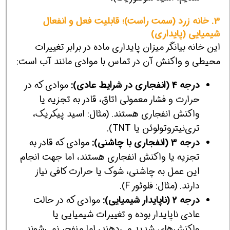
۳. خانه زرد (سمت راست)؛ قابلیت فعل و انفعال
شیمیایی (پایداری)
این خانه بیانگر میزان پایداری ماده در برابر تغییرات
محیطی و واکنش آن در تماس با موادی مانند آب است:
درجه 4 (انفجاری در شرایط عادی):
موادی که در
حرارت و فشار معمولی اتاق، قادر به تجزیه یا
واکنش انفجاری هستند. (مثال: اسید پیکریک،
تری‌نیتروتولوئن یا TNT).
درجه 3 (انفجاری با چاشنی):
موادی که قادر به
تجزیه یا واکنش انفجاری هستند، اما جهت انجام
این عمل به چاشنی، شوک یا حرارت کافی نیاز
دارند. (مثال: فلوئور F).
درجه 2 (ناپایدار شیمیایی):
موادی که در حالت
عادی ناپایدار بوده و تغییرات شیمیایی یا
واکنش‌های شدید می‌دهند، اما منفجر نمی‌شوند.