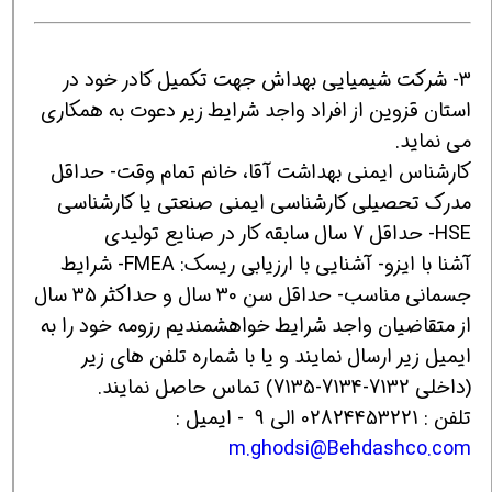
3- شرکت شیمیایی بهداش جهت تکمیل کادر خود در
استان قزوین از افراد واجد شرایط زیر دعوت به همکاری
می نماید.
کارشناس ایمنی بهداشت آقا، خانم تمام وقت- حداقل
مدرک تحصیلی کارشناسی ایمنی صنعتی یا کارشناسی
HSE- حداقل 7 سال سابقه کار در صنایع تولیدی
آشنا با ایزو- آشنایی با ارزیابی ریسک: FMEA- شرایط
جسمانی مناسب- حداقل سن 30 سال و حداکثر 35 سال
از متقاضیان واجد شرایط خواهشمندیم رزومه خود را به
ایمیل زیر ارسال نمایند و یا با شماره تلفن‌ های زیر
(داخلی 7132-7134-7135) تماس حاصل نمایند.
تلفن : 02824453221 الی 9 - ایمیل :
m.ghodsi@Behdashco.com