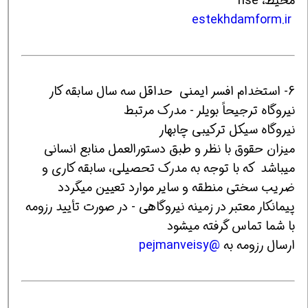
محیط، hse
estekhdamform.ir
6- استخدام افسر ایمنی حداقل سه سال سابقه کار
نیروگاه ترجیحاً بویلر - مدرک مرتبط
نیروگاه سیکل ترکیبی چابهار
میزان حقوق با نظر و طبق دستورالعمل منابع انسانی
میباشد که با توجه به مدرک تحصیلی، سابقه کاری و
ضریب سختی منطقه و سایر موارد تعیین میگردد
پیمانکار معتبر در زمینه نیروگاهی - در صورت تأیید رزومه
با شما تماس گرفته میشود
ارسال رزومه به
@pejmanveisy