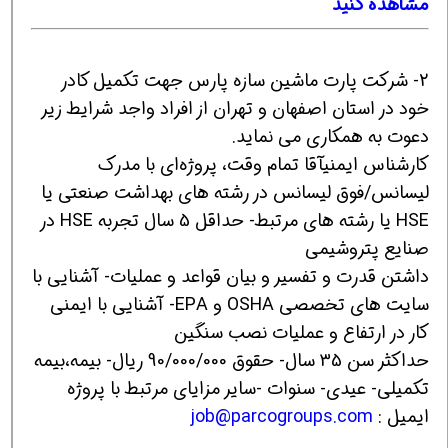
مشاهده کنید
2- شرکت پارت ماشین سازه پارس جهت تکمیل کادر
خود در استان اصفهان و تهران از افراد واجد شرایط زیر
دعوت به همکاری می نماید.
کارشناس ایمنیآقا تمام وقت، پروژه‌ای با مدرک
لیسانس/فوق لیسانس در رشته های بهداشت صنعتی یا
HSE یا رشته های مرتبط- حداقل 5 سال تجربه HSE در
صنایع پتروشیمی
داشتن قدرت و تفسیر و بیان قواعد و عملیات- آشنایی با
سایت های تخصصی OSHA و EPA- آشنایی با ایمنی
کار در ارتفاع و عملیات نصب سنگین
حداکثر سن 35 سال- حقوق 90/000/000 ریال- بیمه،بیمه
تکمیلی- عیدی- سنوات -سایر مزایای مرتبط با پروژه
ایمیل :
job@parcogroups.com