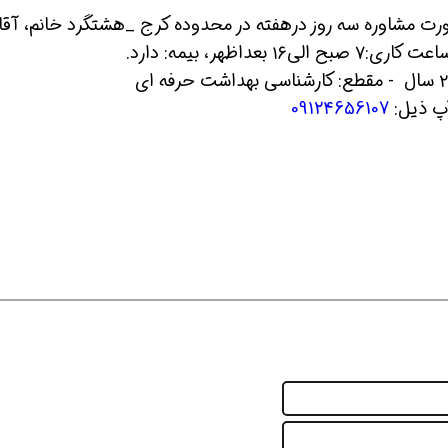
ت مشاوره سه روز درهفته در محدوده کرج _هشتگرد خانم، آقا،
ظهر، بیمه: دارد.
 شو
افسر HSE هوشمند شو
افسر HSE هوشمند شو
آپ ذیل:
09124656107