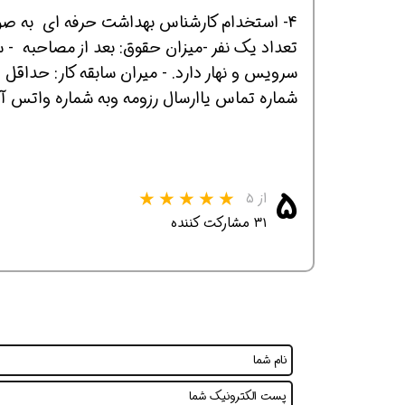
4- استخدام کارشناس بهداشت حرفه ای به صور
تعداد یک نفر -میزان حقوق: بعد از مصاحبه - ساعت کاری:۷ صبح الی۱۶ بعدا
سرویس و نهار دارد. - میران سابقه کار: حداقل ۲ سال - مقطع: کارشناسی بهداشت حرفه ای
افسر HSE هوشمند شو
افسر HSE هوشمند شو
افسر HSE هوشمند
شماره تماس یاارسال رزومه وبه شماره واتس 
۵
از ۵
۳۱ مشارکت کننده