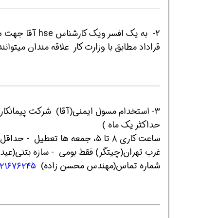
2- به یک افسر 
قراداد مطابق با وزارت کار علاقه مندان میتوان
همین حالا بگیرش
همین حالا بگیرش
هم
حداکثر یک ماه )
ساعت کاری ۸ تا ۵، جمعه ها تعطیل - حداقل یک سال سابقه کار مرتبط - فقط رشته مرتبط دانشگاهی
غرب تهران(چیتگر) فقط بومی - سازه بتنی(عیدی
شماره تماس(مهندس محسن زاده)
۱۲۱۶۷۶۲۴۵