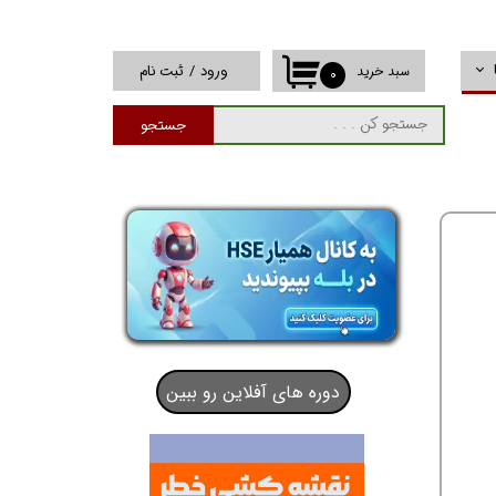
ورود
/
ثبت نام
سبد خرید
۰
حساب کاربری من
جستجو
تغییر گذر واژه
سفارشات
خروج از حساب
کاربری
دوره های آفلاین رو ببین