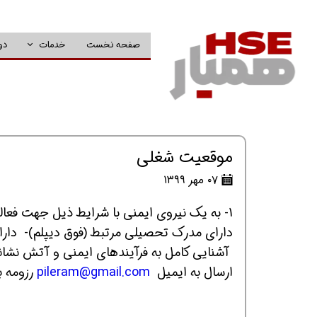
صفحه نخست
خدمات
دو
موقعیت شغلی
۰۷ مهر ۱۳۹۹
1- به یک نیروی ایمنی با شرایط ذیل جهت فعالیت در کارخانه ای معتبر در شمال خوزستان نیاز می باشد:
دارای مدرک تحصیلی مرتبط (فوق دیپلم)- دارای 2 سال سابقه کار مرتبط- نیروی مرد و بومی م
آشنایی کامل به فرآیندهای ایمنی و آتش نش
ارسال به ایمیل
pileram@gmail.com
رزومه ب