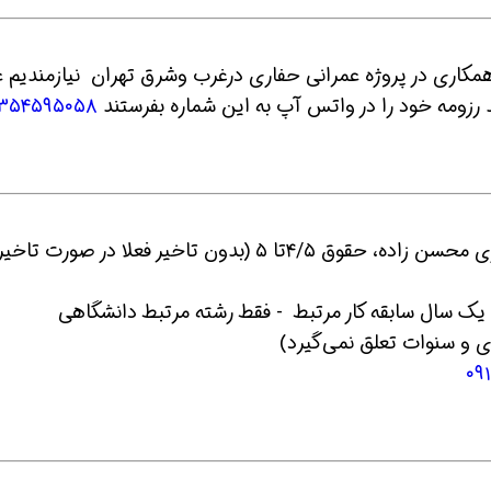
ویک کارشناس hse آقا جهت همکاری در پروژه عمرانی حفاری درغرب وشرق تهران نیازمندیم
ند رزومه خود را در واتس آپ به این شماره بفرستند
۹۳۵۴۵۹۵۰۵۸
ین حالا بگیرش
همین حالا بگیرش
همین حا
3- استخدام مسول ایمنی(آقا) شرکت پیمانکاری محسن زاده، حقوق ۴/۵تا ۵ (بدون تاخیر فعلا در صورت تاخی
 و سنوات تعلق نمی‌گیرد)
۰۹