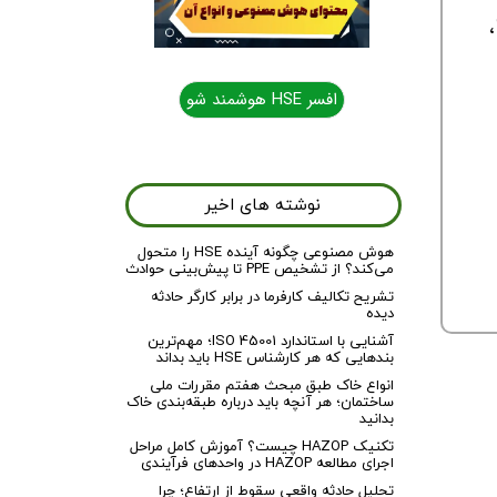
افسر HSE هوشمند شو
نوشته های اخیر
هوش مصنوعی چگونه آینده HSE را متحول
می‌کند؟ از تشخیص PPE تا پیش‌بینی حوادث
تشریح تکالیف کارفرما در برابر کارگر حادثه
دیده
آشنایی با استاندارد ISO 45001؛ مهم‌ترین
بندهایی که هر کارشناس HSE باید بداند
انواع خاک طبق مبحث هفتم مقررات ملی
ساختمان؛ هر آنچه باید درباره طبقه‌بندی خاک
بدانید
تکنیک HAZOP چیست؟ آموزش کامل مراحل
اجرای مطالعه HAZOP در واحدهای فرآیندی
تحلیل حادثه واقعی سقوط از ارتفاع؛ چرا