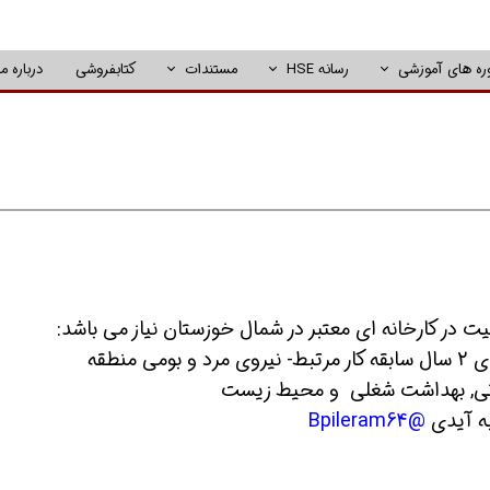
ره های آموزشی
رسانه HSE
مستندات
کتابفروشی
درباره ما
نطقه
انی, بهداشت شغلی و محیط زیست
ه آیدی
@Bpileram64