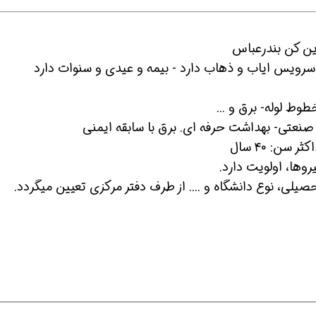
 شو
افسر HSE هوشمند شو
افسر HSE هوشمند شو
وط لوله- برق و ...
وها، اولویت دارد.
یلی، نوع دانشگاه و .... از طرف دفتر مرکزی تعیین میگردد.