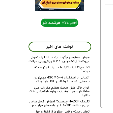
افسر HSE هوشمند شو
نوشته های اخیر
هوش مصنوعی چگونه آینده HSE را متحول
می‌کند؟ از تشخیص PPE تا پیش‌بینی حوادث
تشریح تکالیف کارفرما در برابر کارگر حادثه
دیده
آشنایی با استاندارد ISO 45001؛ مهم‌ترین
بندهایی که هر کارشناس HSE باید بداند
انواع خاک طبق مبحث هفتم مقررات ملی
ساختمان؛ هر آنچه باید درباره طبقه‌بندی خاک
بدانید
تکنیک HAZOP چیست؟ آموزش کامل مراحل
اجرای مطالعه HAZOP در واحدهای فرآیندی
تحلیل حادثه واقعی سقوط از ارتفاع؛ چرا