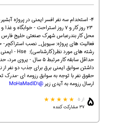
4- استخدام سه نفر افسر ایمنی در پروژه آبشیرین کن بندرعباس
افسر HSE هوشمند شو
افسر HSE هوشمند شو
افسر HSE هوشمند
۲۳ روز کار و ۷ روز استراحت - خوابگاه و غذا و سرویس ایاب و ذهاب دارد - بیمه و عیدی و سنوات دارد
محل کار بندرعباس شهرک صنعتی خلیج فارس
فعالیت های پروژه: سیویل_ نصب استراکچر- خط
رشته های مورد نظر(کارشناسی): Hse - ایمنی صنعتی- بهداشت حرفه ای. برق با سابقه ایمنی
حداقل سابقه کار مرتبط ۵ سال - یروی مرد، حداکثر سن: ۴۰ سال
داشتن سوابق ایمنی برق برای جذب دو نفر از نیر
حقوق نفر با توجه به سوابق رزومه ای -مدرک تحص
ارسال رزومه به آیدی زیر
@MoHaMadID1
۵
از ۵
۳۷ مشارکت کننده