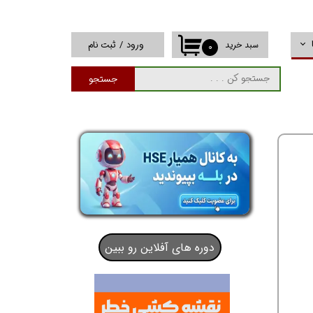
ورود
/
ثبت نام
سبد خرید
۰
حساب کاربری من
جستجو
تغییر گذر واژه
سفارشات
خروج از حساب
کاربری
دوره های آفلاین رو ببین