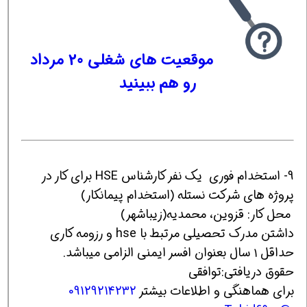
موقعیت های شغلی 20 مرداد
رو هم ببینید
9- استخدام فوری يك نفر كارشناس HSE برای کار در
پروژه های شرکت نستله (استخدام پیمانکار)
محل کار: قزوین، محمدیه(زیباشهر)
داشتن مدرک تحصیلی مرتبط با hse و رزومه کاری
حداقل ۱ سال بعنوان افسر ایمنی الزامی میباشد.
حقوق دریافتی:توافقي
برای هماهنگی و اطلاعات بیشتر
09129214232