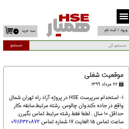
حساب کاربری من
تغییر گذر واژه
ورود
/
ثبت نام
سبد خرید
۰
سفارشات
جستجو
خروج از حساب کاربری
موقعیت شغلی
۲۲ مرداد ۱۳۹۹
1- استخدام سرپرست HSE در پروژه آزاد راه تهران شمال
واقع در جاده ڪندوان چالوس .رشته مرتبط.سابقه ڪار
حداقل 10 سال . لطفا فقط رشته مرتبط تماس بگیرن.
ساعت تماس 15 الغایت 17 شماره تماس
09116320872