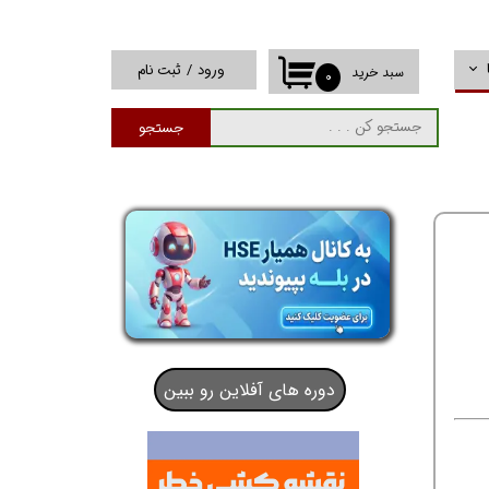
ورود
/
ثبت نام
سبد خرید
۰
حساب کاربری من
جستجو
تغییر گذر واژه
سفارشات
خروج از حساب
کاربری
دوره های آفلاین رو ببین