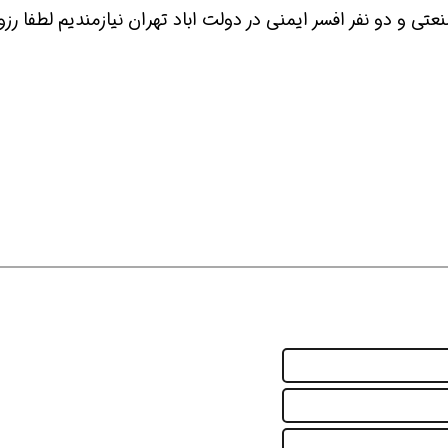
ر کارشناس HSE یا ایمنی صنعتی و دو نفر افسر ایمنی در دولت اباد تهران نیازمندیم لطفا رز
 شو
افسر HSE هوشمند شو
افسر HSE هوشمند شو