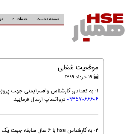
صفحه نخست
خدمات
دو
موقعیت شغلی
۱۹ خرداد ۱۳۹۹
1- به تعدادی کارشناس وافسرایمنی جهت پروژه خط اهن چابهارزاهدان نیازمندیم لطفارزومه خودرابه شماره
09357066606
درواتساپ ارسال فرمایید.
2- به کارشناس hse با 6 سا