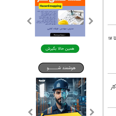
3- استخدام کارشناس HSE در تهران ( اسلامشهر ) / خانم / آقا در شرکت آب و فاضلاب / تایم کاری ۸ صبح تا ۱۷
لا بگیرش
همین حالا بگیرش
هوشمند شـــــو
د / سابقه کار