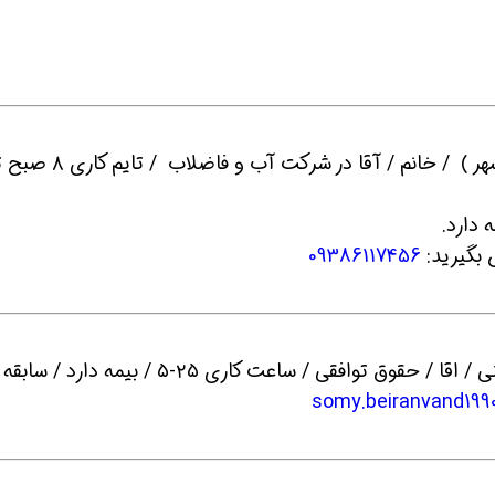
ین حالا بگیرش
همین حالا بگیرش
همین حا
بگیرید:
09386117456
4- یک نفر مسئول HSE و دو نفر کارشناس ایمنی / اقا / حقوق توافقی / ساعت کاری ۲۵-۵ / بیمه دار
somy.beiranvand19