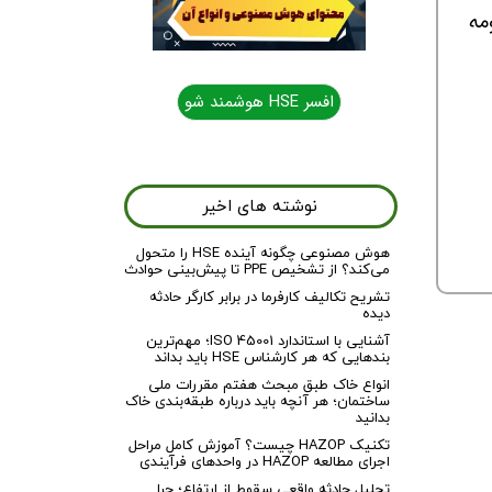
ومه
افسر HSE هوشمند شو
نوشته های اخیر
هوش مصنوعی چگونه آینده HSE را متحول
می‌کند؟ از تشخیص PPE تا پیش‌بینی حوادث
تشریح تکالیف کارفرما در برابر کارگر حادثه
دیده
آشنایی با استاندارد ISO 45001؛ مهم‌ترین
بندهایی که هر کارشناس HSE باید بداند
انواع خاک طبق مبحث هفتم مقررات ملی
ساختمان؛ هر آنچه باید درباره طبقه‌بندی خاک
بدانید
تکنیک HAZOP چیست؟ آموزش کامل مراحل
اجرای مطالعه HAZOP در واحدهای فرآیندی
تحلیل حادثه واقعی سقوط از ارتفاع؛ چرا