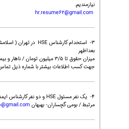
نیازمندیم.
hr.resume62@gmail.com
بعداظهر
همین حالا بگیرش
همین حالا بگیرش
هم
میزان حقوق تا ۳/۵ میلیون تومان / ناهار و بیمه دارد.
جهت کسب اطلاعات بیشتر با شماره ذیل تماس 
مرتبط / بومی گچساران- بهبهان
90@gmail.com