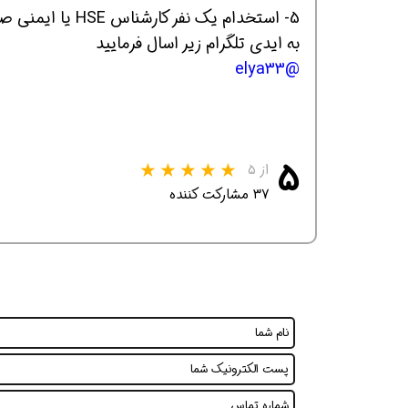
5- استخدام یک نف
به ایدی تلگرام زیر اسال فرمایید
@elya33
افسر HSE هوشمند شو
افسر HSE هوشمند شو
افسر HSE هوشمند
۵
از ۵
۳۷ مشارکت کننده