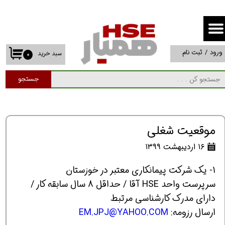
حساب کاربری من
تغییر گذر واژه
ورود
/
ثبت نام
سبد خرید
۰
سفارشات
جستجو
خروج از حساب کاربری
موقعیت شغلی
۱۶ اردیبهشت ۱۳۹۹
1- یک شرکت پیمانکاری معتبر در خوزستان
سرپرست واحد HSE آقا / حداقل 8 سال سابقه کار /
دارای مدرک کارشناسی مرتبط
ارسال رزومه:
EM.JPJ@YAHOO.COM