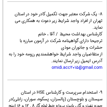
8- یک شرکت معتبر جهت تکمیل کادر خود در استان
تهران از افراد واجد شرایط زیر دعوت به همکاری می
نماید.
کارشناس بهداشت محیط / آقا ، خانم
ترجیحا دارای گواهینامه شرکت در آزمون مبارزه با
حشرات و جانوران موذی
از متقاضیان واجد شرایط خواهشمندیم رزومه خود را به
آدرس ایمیل زیر ارسال نمایند.
omidi.acc2015@gmail.co
m
9- استخدام سرپرست و کارشناس HSE در استان
سیستان و بلوچستان (پالسزان، پسکوه، سوران، زابلی)در
حوزه نفت و گاز، بابت پروژه خط لوله گاز 8 , 12 و ۱۶ اینچ