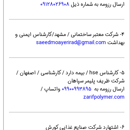
ارسال رزومه به شماره ذیل
09128026908
4- شرکت معتبر ساختمانی / مشهد/کارشناس ایمنی و
بهداشت
saeedmoayerirad@gmail.com
5- کارشناس hse / بیمه دارد / کارشناسی / اصفهان /
شرکت ظریف پلیمر سپاهان
ارسال رزومه به
09900993895
واتساپ /
zarifpolymer.com
6- اشتهارد شرکت صنایع غذایی کورش