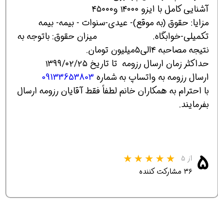
آشنایی کامل با ایزو ۱۴۰۰۰ و۴۵۰۰۰
مزایا: حقوق (به موقع)- عیدی-سنوات - بیمه- بیمه
تکمیلی-خوابگاه. میزان حقوق: باتوجه به
نتیجه مصاحبه ۴الی۵میلیون تومان.
حداکثر زمان ارسال رزومه تا تاریخ ۱۳۹۹/۰۲/۲۵
ارسال رزومه به واتساپ به شماره
09133653803
با احترام به همکاران خانم لطفاً فقط آقایان رزومه ارسال
بفرمایند.
۵
از ۵
۳۶ مشارکت کننده