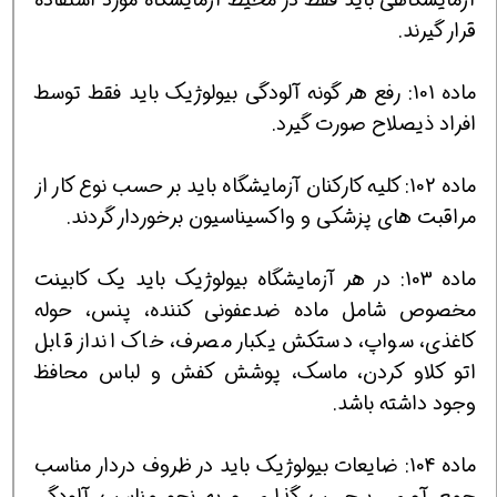
قرار گیرند.
ماده 101: رفع هر گونه آلودگی بیولوژیك باید فقط توسط
افراد ذیصلاح صورت گیرد.
ماده 102: كلیه كاركنان آزمایشگاه باید بر حسب نوع كار از
مراقبت های پزشكی و واكسیناسیون برخوردار گردند.
ماده 103: در هر آزمایشگاه بیولوژیك باید یك كابینت
مخصوص شامل ماده ضدعفونی كننده، پنس، حوله
كاغذی، سواپ، دستكش یكبار مصرف، خاك انداز قابل
اتو كلاو كردن، ماسك، پوشش كفش و لباس محافظ
وجود داشته باشد.
ماده 104: ضایعات بیولوژیك باید در ظروف دردار مناسب
جمع آوری، برچسب گذاری و به نحو مناسب آلودگی