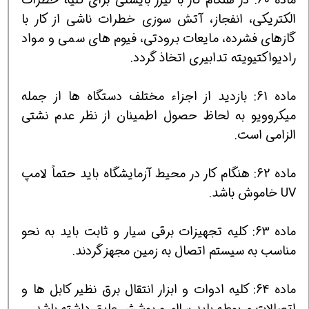
الكتریكی، انفجاز، آتش سوزی خطرات ناشی از كار با
گازهای فشرده، مایعات برودتی، فیوم های سمی و مواد
رادیواكتیویته تدابیری اتخاذ گردد.
ماده 61: بازدید از اجزاء مختلف دستگاه ها از جمله
میكروویو به لحاظ حصول اطمینان از نظر عدم نشتی
الزامی است.
ماده 62: هنگام كار در محیط آزمایشگاه باید حتماً لامپ
UV خاموش باشد.
ماده 63: كلیه تجهیزات برقی سیار و ثابت باید به نحو
مناسب به سیستم اتصال به زمین مجهز گردند.
ماده 64: كلیه ادوات و ابزار انتقال برق نظیر كابل ها و
اتصالات مربوطه باید سالم و پوشش عایق داشته باشد.