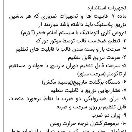
تجهیزات استاندارد
ماده 7: قابلیت ها و تجهیزات ضروری که هر ماشین
تزریق پلاستیک باید داشته باشد عبارتند از :
1-روغن کاری اتوماتیک با سیستم اعلام خطر (آلارم)
2- تنظیم ضخامت قالب توسط موتور دور کم
3- سرعت باز و بسته شدن قالب با قابلیت های تنظیم
4- سرعت تزریق قابل تنظیم
5- سرعت قابل تنظیم دوران مارپیچ با خواندن مستقیم
از تاکومتر (سرعت سنج)
6- دستگاه برگشت مارپیچ(بوسیله مکش)
7- فشار نهایی تزریق با قابلیت تنظیم
8- پران هیدرولیکی دو ضرب با نقاط برخورد متعدد،
قابل تنظیم بر روی سرعت و ضربه
9- پران دو ضرب
10- ترمومتر کنترل درجه حرارت روغن
11- فیلتر روغن ورودی که در صورت انسداد اعلام خطر