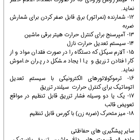
نماید.
12- شمارنده (نمراتور) برق قابل صفر کردن برای شمارش
ضربه
13- آمپرسنج برای کنترل حرارت هیتر برقی ماشین
14- سیستم تعدیل حرارت نازل
15- آلارم سیکل که دستگاه را در صورت فقدان مواد و از
کار افتادن تزریق و یا ایجاد مشکل در پران خاموش
نماید.
16- ترموکولاتورهای الکترونیکی با سیستم تعدیل
اتوماتیک برای کنترل حرارت سیلندر تزریق
17- یک یا دو وسیله فشار تزریق قابل تنظیم در مواقع
تعویض قالب
18- میز متحرک (ضربه زن) با کورس قابل تنظیم
سایر پیشگیری های حفاظتی
ماده 8- قسمت های داغ ماشین تزریق پلاستیک