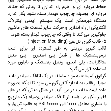
حفاظ دروازه ای و اهرم راه اندازی تا زمانی که حفاظ
دروازه ای بوسیله چارچوب قیددار بسته نشود بکار اندازد
دستگاه غیرممکن است. یک سیستم ایمنی اینترلاک
الکتریکی از راه اندازی و حرکت سایر قسمت های ماشین
جلوگیری می کند تا وقتی که چارچوب قیدار بسته شود.
5- قالب گیری تزریقی (Injection Moulding)
قالب گیری تزریقی به طور گسترده ای برای اغلب
ترموپلاستیک ها از قبیل پلی استیرن پلی متیل
متاکلرایت، پلی اتیلن، وینیل پلاستیک و نایلون مورد
استفاده قرار می گیرد.
گرانول آمیخته به مواد مضاف در یک اتاقک سیلندر مانند
مجزا از قالب به اندازه کافی گرم می شود تا اینکه بصورت
ماده نیمه مذابب در می آید. در خلال مدتی که در حال
تغییر شکل می باشد از اتاقک سیلندر بوسیله یک مارپیچ
با فشاری معادل 10000 الی 100000 PSI به قالب تزریق و
سپس به سرعت خنک و سخت میگردد. پس از آن قالب