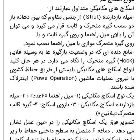
اسکاچ های مکانیکی متداول عبارتند از :
-میله بازدارنده (Strut) از جنس مقاوم که بین دهانه باز
دو سمت گیره متحرک و ثابت قرار می گیرد و می توان
آن را بالای میل راهنما و روی گیره ثابت و یا:
روی گیره متحرک موازی با میل راهنما نصب نمود.
-مانع دنده ای که در وضعیت بازگیره ها به وسیله قلابی
(Hook) گیره متحرک را نگاه می دارد. در هر حال کلید
انواع اسکاچ های مکانیکی بایستی از طریق حفاظ کشوی
با نیروی عملیات ماشین (Powe Operation) اینترلاک
شده باشند.
یک نوع اسکاچ مکانیکی (1- میل راهنما «4عدد» ؛ 2- میله
بازدارنده اسکاچ مکانیکی ؛ 3- بازوی اسکاچ؛ 4- گیره قالب
متحرک«پلاتین»)
تصویر فوق یک اسکاچ مکانیکی را در حین عمل نشان
می دهد . دماغه 6 متصل به سطح داخلی حفاظ با زیر
بازوی اسکاچ تماس پیدا کرده و میله بازدارنده اسکاچ را