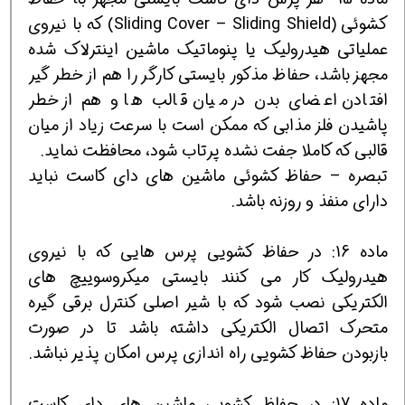
کشوئی (Sliding Cover – Sliding Shield) که با نیروی
عملیاتی هیدرولیک یا پنوماتیک ماشین اینترلاک شده
مجهز باشد، حفاظ مذکور بایستی کارگر را هم از خطر گیر
افتادن اعضای بدن در میان قالب ها و هم از خطر
پاشیدن فلز مذابی که ممکن است با سرعت زیاد از میان
قالبی که کاملا جفت نشده پرتاب شود، محافظت نماید.
تبصره – حفاظ کشوئی ماشین های دای کاست نباید
دارای منفذ و روزنه باشد.
ماده 16: در حفاظ کشویی پرس هایی که با نیروی
هیدرولیک کار می کنند بایستی میکروسوییچ های
الکتریکی نصب شود که با شیر اصلی کنترل برقی گیره
متحرک اتصال الکتریکی داشته باشد تا در صورت
بازبودن حفاظ کشویی راه اندازی پرس امکان پذیر نباشد.
ماده 17: در حفاظ کشویی ماشین های دای کاست