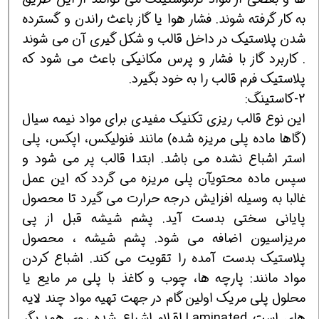
به کار گرفته شوند. فشار هوا یا گاز باعث راندن و گسترده
شدن پلاستیک در داخل قالب و شکل گیری آن می شوند
. کاربرد گاز با فشار و پرس مکانیکی باعث می شود که
پلاستیک فرم قالب را به خود بگیرد.
2-کاستینگ:
این نوع قالب ریزی تکنیک مفیدی برای مواد نیمه سیال
(گاها ماده پلی مریزه شده) مانند فنولیکس، اپکس، پلی
استر اشباع نشده می باشد. ابتدا قالب پر می شود و
سپس ماده محتویآن پلی مریزه می گردد که این عمل
غالبا به وسیله افزایش درجه حرارت می گیرد تا محصول
پایانی سختی بدست آید. پشم شیشه قبل از پی
مریزاسیون اضافه می شود. پشم شیشه ، محصول
پلاستیک بدست آمده را تقویت می کند. اشباع کردن
مواد مانند: پارچه ها، چوب و کاغذ با پلی مر مایع یا
محلول پلی مریک اولین گام در جهت تهیه مواد چند لایه
های است Laminated اقلام اشباع شده روی همدیگر