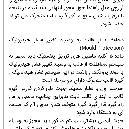
از روی میل راهنما حول محور انتهایی بلند کرده در نتیجه
با برطرف شدن مانع مذکور گیره قالب متحرک می تواند
چفت شود.
محافظت از قالب به وسیله تغییر فشار هیدرولیک
(Mould Protection)
ماده 5- کلیه ماشین های تزریق پلاستیک باید مجهز به
سیستم محافظت از قالب به وسیله تغییر فشار هیدرولیک
یا مولد پروتکشن باشند در این سیستم فشار هیدرولیک ،
گیره قالب متحرک دارای دو مرحله است:
-مرحله اول با فشار ضعیف جهت طی کردن کورس گیره
قالب تا ابتدای قالب ثابت بنابراین چنانچه مانعی بر س
راه گیره قرار گیرد. گیره متوقف شدن بدون آن که صدمه
ای به دستگاه وارد شود.
جهت ایمنی بیشتر، سیستم مذکور باید مجهز به وسیله
هشداردهنده (آلارم) و خاموش کننده اتوماتیک ماشین