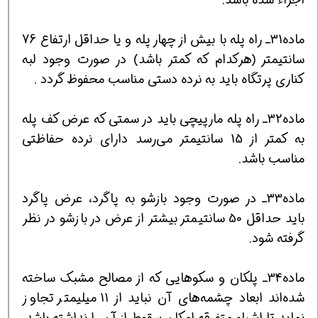
ماده31ـ راه پله با بیش از چهار پله و یا حداقل ارتفاع 76
سانتیمتر (هرکدام که کمتر باشد) در صورت وجود لبه
کناری پرتگاه باید به نرده دستی مناسب محفوظ گردد .
ماده32ـ راه پله مارپیچی باید در سمتی که عرض کف پله
به کمتر از 15 سانتیمتر می‌رسد دارای نرده حفاظتی
مناسب باشد.
ماده33ـ در صورت وجود بازشو به پاگرد، عرض پاگرد
باید حداقل 50 سانتیمتر بیشتر از عرض در بازشو در نظر
گرفته شود.
ماده34ـ پلکان و سکوهایی که از مصالح مشبک ساخته
شده‌اند ابعاد چشمه‌های آن نباید از 11 میلیمتر تجاوز
نماید تا اشیاء متفرقه امکان سقوط از آن را نداشته باشد.