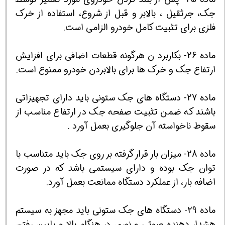
جك، جرثقيل ، بالابر و قبل از شروع، استفاده از خرك
فلزي براي تثبيت كامل خودرو الزامي است.
ماده 26- بكاربرد ن هرگونه قطعات اضافي براي افزايش
ارتفاع جك و خرك ها براي بالابردن خودرو ممنوع است.
ماده 27- دستگاه هاي جك ستوني بايد داراي تجهيزاتي
باشند كه ضمن تثبيت صفحه جك در ارتفاع مناسب از
سقوط ناخواسته آن جلوگيري بعمل آورد .
ماده 28- ميزان بار قرار گرفته بر روي جك بايد متناسب با
توان جك بوده و داراي سيستمي باشد كه در صورت
اضافه بار، از عملكرد دستگاه ممانعت بعمل آورد.
ماده 29- دستگاه هاي جك ستوني بايد مجهز به سيستم
هشدار دهنده صوتي و نوري در هنگام بالا و پايين رفتن