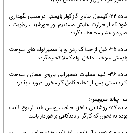
ماده 34- كپسول حاوي گاز كولر بايستي در محلي نگهداري
شود كه از حرارت ،تابش مستقيم نور خورشيد ، رطوبت ،
ضربه و فشار محافظت گردد.
ماده 35- قبل از جدا ك ردن و يا تعمير لوله هاي سوخت
بايستي سوخت داخل لوله كاملا تخليه گردد.
ماده 36- كليه عمليات تعميراتي برروي مخازن سوخت
گاز بايستي پس از تخليه كامل گاز مخزن صورت پذيرد.
ب-
چاله
سرويس:
ماده 37- روشنايي داخل چاله سرويس بايد از نوع ثابت
بوده به نحوي كه كارگر از ديدكافي برخوردار باشد.
ماده 38- نصب آستانه در اطراف دهانه چاله سرويس به