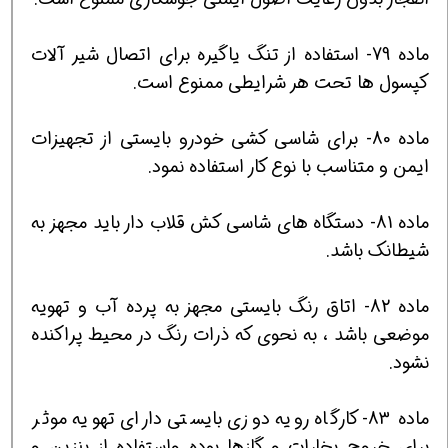
ماده 79- استفاده از تنگ ياگيره براي اتصال شير آلات
كپسول ها تحت هر شرايطي ممنوع است.
ماده 80- براي شاسي كشي خودرو بايستي از تجهيزات
ايمن و متناسب با نوع كار استفاده نمود.
ماده 81- دستگاه هاي شاسي كش قلاب دار بايد مجهز به
شيطانك باشد.
ماده 82- اتاق رنگ بايستي مجهز به پرده آب و تهويه
موضعي باشد ، به نحوي كه ذرات رنگ در محيط پراكنده
نشود.
ماده 83- كارگاه رويه دوزي بايستي داراي تهويه موثر
براي خروج بخارات و گازها بوده واستفاده از بنزين و