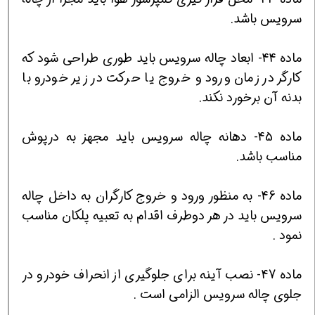
سرويس باشد.
ماده 44- ابعاد چاله سرويس بايد طوري طراحي شود كه
كارگر در زمان ورود و خروج يا حركت در زير خودرو با
بدنه آن برخورد نكند.
ماده 45- دهانه چاله سرويس بايد مجهز به درپوش
مناسب باشد.
ماده 46- به منظور ورود و خروج كارگران به داخل چاله
سرويس بايد در هر دوطرف اقدام به تعبيه پلكان مناسب
نمود .
ماده 47- نصب آينه براي جلوگيري از انحراف خودرو در
جلوي چاله سرويس الزامي است .