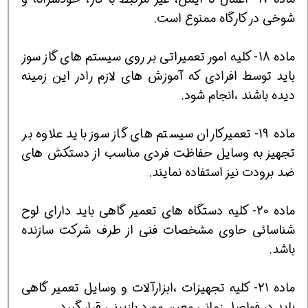
شوخي در كارگاه ممنوع است.
ماده 18- كليه امور تعميراتي بر روي سيستم هاي گاز سوز
بايد توسط افرادي كه آموزش هاي لازم رادر اين زمينه
ديده باشند ،انجام شود.
ماده 19- تعميركاران سيستم هاي گاز سوز بايد علاوه بر
تجهيز به وسايل حفاظت فردي مناسب از دستكش هاي
ضد برودت نيز استفاده نمايند.
ماده 20- كليه دستگاه هاي تعمير گاهي بايد داراي لوح
شناسائي حاوي مشخصات فني از طرف شركت سازنده
باشد.
ماده 21- كليه تجهيزات ،ابزارآلات و وسايل تعمير گاهي
بايد در فواصل زماني معين مورد بازبيني قرار گيرد.