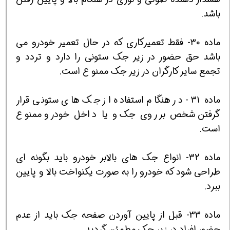
باشد.
ماده 30- فقط تعميركاري كه در حال تعمير خودرو مي
باشد حق حضور در زير جك ستوني را دارد و تردد و
تجمع ساير كارگران در زير جك ممنو ع است.
ماده 31- در هنگام استفاده از جك هاي ستوني قرار
گرفتن شخص بر روي جك و يا داخل خودرو ممنوع
است.
ماده 32- انواع جك هاي بالابر خودرو بايد بگونه اي
طراحي شود كه خودرو را به صورت يكنواخت بالا و پايين
ببرد.
ماده 33- قبل از پايين آوردن صفحه جك بايد از عدم
حضور افراد در زير جك مطمئن گرديد.