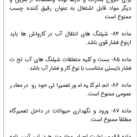
ديگر مواد قابل اشتعال به عنوان رقيق كننده چسب
ممنوع است.
ماده 84- شيلنگ هاي انتقال آب در كارواش ها بايد
ازنوع فشار قوي باشد.
ماده 85- بست و كليه متعلقات شيلنگ هاي آب تح ت
فشار بايستي متناسب با نوع كار و فشار آب باشد.
ماده 86- انجام كليه امور تعميراتي خودرو در معابر
عمومي ممنوع است.
ماده 87- ورود و نگهداري حيوانات در داخل تعميرگاه
مطلقاَ ممنوع است.
ماده 88- مسئوليت اجراي مواد مندرج در اين آيين نامه