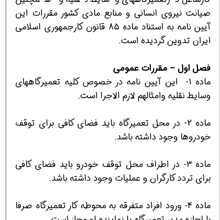
صيانت نيروي انساني و منابع مادي كشور مقررات اين
آيين نامه به استناد ماده 85 قانون كارجمهوري اسلامي
ايران تدوين گرديده است.
فصل
اول
–
مقررات
عمومي
ماده 1- اين آيين نامه در خصوص كليه تعميرگاههاي
وسايط نقليه وامثالهم لازم الاجرا است.
ماده 2- در محل تعميرگاه بايد فضاي كافي براي توقف
خودروها وجود داشته باشد.
ماده 3- در اطراف محل توقف خودرو بايد فضاي كافي
براي تردد كارگران و عمليات وجود داشته باشد.
ماده 4- ورود افراد متفرقه به محوطه كار تعميرگاه صرفا
با اجازه مدير تعميرگاه يا نماينده او مجاز است.