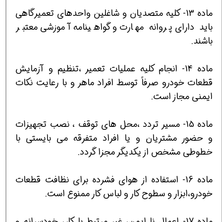
ماده 13- كليه متصديان و شاغلين واحدهاي تعميرگاهي
بايد داراي پروانه مهارت و گواهينامه آموزشي معتبر
باشند.
ماده 14- انجام كليه عمليات تعمير ،تنظيم و آزمايش
قطعات خودرو صرفاً توسط افراد ماهر و با رعايت نكات
ايمني مجاز است.
ماده 15- مسير تردد ،محل هاي توقف ، نصب تجهيزات
و حضور مشتريان و يا افراد متفرقه مي بايستي با
خطوطي مشخص از يكديگر مجزا گردد.
ماده 16- استفاده از هواي فشرده براي نظافت قطعات
خودرو،ابزار و سطوح كار و لباس كار ممنوع است.
ماده 17- اعمال نا ايمن، غير مرتبط با كار، خودسرانه و