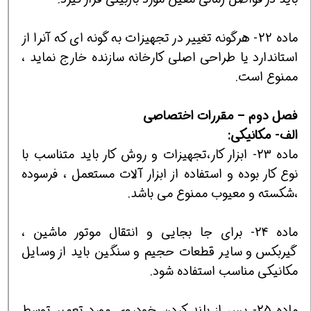
ماده 22- هرگونه تغيير در تجهيزات به گونه اي كه آنرا از
استاندارد يا طراحي اصلي كارخانه سازنده خارج نمايد ،
ممنوع است.
فصل
دوم
–
مقررات
اختصاصي
الف-
مكانيكي:
ماده 23- ابزار كار،تجهيزات و روش كار بايد متناسب با
نوع كار بوده و استفاده از ابزار آلات مستعمل ، فرسوده
،شكسته و معيوب ممنوع مي باشد.
ماده 24- براي جا بجايي و انتقال موتور ماشين ،
گيربكس و ساير قطعات حجيم و سنگين بايد از وسايل
مكانيكي مناسب استفاده شود.
ماده 25- پس از بلند كردن خودروي مورد تعمير توسط