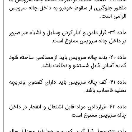
منظور جلوگيري از سقوط خودرو به داخل چاله سرويس
الزامي است.
ماده 39- قرار دادن و انبار كردن وسايل و اشياء غير ضرور
در داخل چاله سرويس ممنوع است.
ماده 40- بدنه چاله سرويس بايد از مصالحي ساخته شود
كه به آساني قابل شستشو و نظافت باشد.
ماده 41- كف چاله سرويس بايد داراي كفشوي ودريچه
تخليه فاضلاب باشد.
ماده 42- قراردادن مواد قابل اشتعال و انفجار در داخل
چاله سرويس ممنوع است.
ماده 43- محل قرار گيري كمپرسور هوا بايد مجزا از چاله