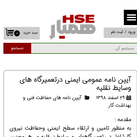
حساب کاربری من
تغییر گذر واژه
ورود
/
ثبت نام
سبد خرید
۰
سفارشات
جستجو
خروج از حساب کاربری
آيين نامه عمومي ايمني درتعميرگاه هاي
وسايط نقليه
۲۹ اسفند ۱۳۹۸
آیین نامه های حفاظت فنی و
بهداشت کار
مقدمه :
به منظور تامين و ارتقاء سطح ايمني وحفاظت نيروي
كارشاغل درتعميرگاههاي وسايط نقليه و همچنين