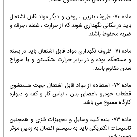
ماده 70- ظروف بنزين ، روغن و ديگر مواد قابل اشتعال
بايد در مكاني نگهداري شوند كه از حرارت ، شعله ،جرقه و
ضربه محفوظ باشند.
ماده 71- ظروف نگهداري مواد قابل اشتعال بايد در بسته
و مستحكم بوده و در برابر حرارت ،شكستن و يا سوراخ
شدن مقاوم باشد.
ماده 72- استفاده از مواد قابل اشتعال جهت شستشوي
قطعات خودرو ،اعضاي بدن ، لباس كار و كف و ديواره
كارگاه ممنوع مي باشد.
ماده 73- بدنه كليه وسايل و تجهيزات فلزي و همچنين
تاسيسات الكتريكي بايد به سيستم اتصال به زمين موثر
تجهيز شود.