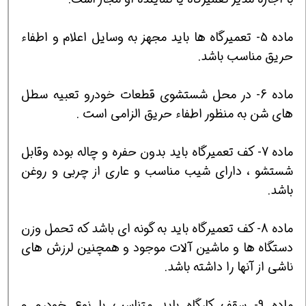
ماده 5- تعميرگاه ها بايد مجهز به وسايل اعلام و اطفاء
حريق مناسب باشد.
ماده 6- در محل شستشوي قطعات خودرو تعبيه سطل
هاي شن به منظور اطفاء حريق الزامي است .
ماده 7- كف تعميرگاه بايد بدون حفره و چاله بوده وقابل
شستشو ، داراي شيب مناسب و عاري از چربي و روغن
باشد.
ماده 8- كف تعميرگاه بايد به گونه اي باشد كه تحمل وزن
دستگاه ها و ماشين آلات موجود و همچنين لرزش هاي
ناشي از آنها را داشته باشد.
ماده 9- سقف كارگاه بايد متناسب با نوع خودرو و