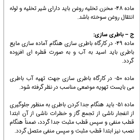
ماده 48- مخزن تخليه روغن بايد داراي شير تخليه و لوله
انتقال روغن سوخته باشد.
ج –
باطري
سازي:
ماده 49- در كارگاه باطري سازي هنگام آماده سازي مايع
باطري بايد اسيد به آب و به صورت قطره اي افزوده
گردد.
ماده 50- در كارگاه باطري سازي جهت تهيه آب باطري
مي بايست تهويه موضعي مناسب در نظر گرفته شود.
ماده 51- بايد هنگام جدا كردن باطري به منظور جلوگيري
از انفجار ناشي از تجمع گاز و خطرات ناشي از آن ابتدا
قطب منفي و سپس قطب مثبت جدا گردد، ضمناً هنگام
نصب نيز ابتدا قطب مثبت و سپس منفي متصل گردد.