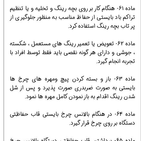
ماده 61- هنگام كار بر روي بچه رينگ و تخليه و يا تنظيم
تراكم باد بايستي از حفاظ مناسب به منظور جلوگيري از
پر تاب بچه رينگ استفاده كرد.
ماده 62- تعويض يا تعمير رينگ هاي مستعمل ، شكسته
، جوشي و داراي هر گونه نقصي بايد فقط توسط افراد با
تجربه انجام گيرد.
ماده 63- باز و بسته كردن پيچ ومهره هاي چرخ ها
بايستي به صورت ضربدري صورت پذيرد و پس از شل
شدن رينگ اقدام به باز نمودن كامل مهره ها نمود.
ماده 64- در هنگام بالانس چرخ بايستي قاب حفاظتي
دستگاه بر روي چرخ قرار گيرد.
ماده 65- برداشتن قاب حفاظتي دستگاه بالانس چرخ