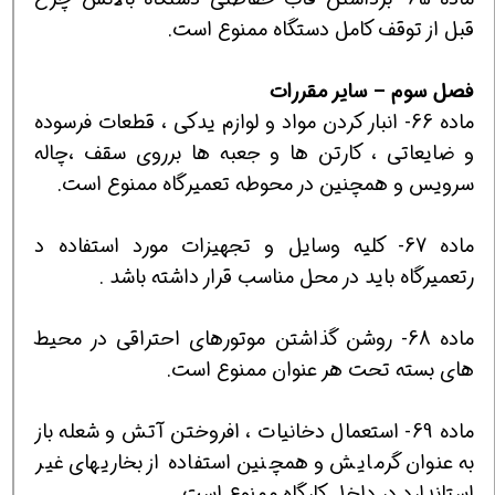
قبل از توقف كامل دستگاه ممنوع است.
فصل
سوم
–
ساير
مقررات
ماده 66- انبار كردن مواد و لوازم يدكي ، قطعات فرسوده
و ضايعاتي ، كارتن ها و جعبه ها برروي سقف ،چاله
سرويس و همچنين در محوطه تعميرگاه ممنوع است.
ماده 67- كليه وسايل و تجهيزات مورد استفاده د
رتعميرگاه بايد در محل مناسب قرار داشته باشد .
ماده 68- روشن گذاشتن موتورهاي احتراقي در محيط
هاي بسته تحت هر عنوان ممنوع است.
ماده 69- استعمال دخانيات ، افروختن آتش و شعله باز
به عنوان گرمايش و همچنين استفاده از بخاريهاي غير
استاندارد در داخل كارگاه ممنوع است.