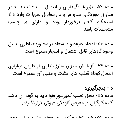
ماده 52- ظروف نگهداري و انتقال اسيدها بايد به در
مقابل خوردگي مقاوم و در مقابل ضربات وارده از
استحكام كافي برخوردار بوده و داراي بر چسب
مشخصات باشد.
ماده 53- ايجاد جرقه و يا شعله در مجاورت باطري بدليل
وجود گازهاي قابل اشتعال و انفجار ممنوع است.
ماده 54- آزمايش ميزان شارژ باطري از طريق برقراري
اتصال كوتاه قطب هاي مثبت و منفي آن ممنوع است.
د –
پنچرگيري:
ماده 55- محل نصب كمپرسور هوا بايد به گونه اي باشد
ك ه كارگران در معرض آلودگي صوتي قرار نگيرند.
ماده 56- شير تخليه كمپرسور هواي فشرده بايد بطور