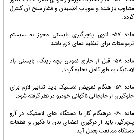
متناوب باز شده و سوپاپ اطمينان و فشار سنج آن كنترل
گردد.
ماده 57- اتوي پنچرگيري بايستي مجهز به سيستم
ترموستات براي تنظيم دماي لازم باشد.
ماده 58- قبل از خارج نمودن بچه رينگ، بايستي باد
لاستيك به طور كامل تخليه گردد.
ماده 59- هنگام تعويض لاستيك بايد تدابير لازم براي
جلوگيري از جابجائي ناگهاني خودرو در نظر گرفته شود.
ماده 60- درهنگام كار با دستگاه هاي لاستيك در آرو
پنچرگير، بايد از درگيري اعضاي بدن با فكين و قطعات
دستگاه ممانعت بعمل آيد.