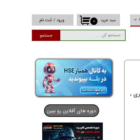
ورود
/
ثبت نام
سبد خرید
۰
حساب کاربری من
جستجو
تغییر گذر واژه
سفارشات
خروج از حساب
کاربری
ری ،
دوره های آفلاین رو ببین