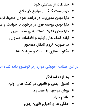
حفاظت از سلامتی خود
درخواست کمک از مراجع ذیصلاح
دارا بودن مدیریت در فراهم نمودن محیط آرام
افسر HSE هوشمند شو
افسر HSE هوشمند شو
افسر HSE هوشمند
دارا بودن روحیه قوی در برخورد با حوادث و 
دارا بودن قدرت دسته بندی مصدومین
ارائه کمک های اولیه و اقدامات ضروری
در صورت لزوم انتقال مصدوم
مکتوب سازی اقدامات و مراقبت ها
در این مطلب آموزشی موارد زیر توضیح داده شده اند
وظایف امدادگر
اصول ایمنی و قانونی در کمک های اولیه
روش مواجهه با مصدوم
علائم حیاتی
خفگی ها و احیای قلبی- ریوی