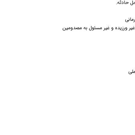
ل حادثه.
مانی
 غیر ورزیده و غیر مسئول به مصدومین
ین حالا بگیرش
همین حالا بگیرش
همین حا
لی