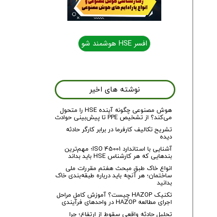
افسر HSE هوشمند شو
افسر HSE هوشمند شو
نوشته های اخیر
هوش مصنوعی چگونه آینده HSE را متحول
می‌کند؟ از تشخیص PPE تا پیش‌بینی حوادث
تشریح تکالیف کارفرما در برابر کارگر حادثه
دیده
آشنایی با استاندارد ISO 45001؛ مهم‌ترین
بندهایی که هر کارشناس HSE باید بداند
انواع خاک طبق مبحث هفتم مقررات ملی
ساختمان؛ هر آنچه باید درباره طبقه‌بندی خاک
بدانید
تکنیک HAZOP چیست؟ آموزش کامل مراحل
اجرای مطالعه HAZOP در واحدهای فرآیندی
تحلیل حادثه واقعی سقوط از ارتفاع؛ چرا