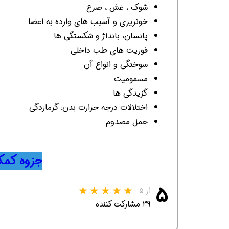
شوک ، غش ، صرع
خونریزی و آسیب های وارده به اعضا
پانسان، بانداژ و شکستگی ها
فوریت های طب داخلی
سوختگی و انواع آن
مسمومیت
گزیدگی ها
اختلالات درجه حرارت بدن: گرمازدگی
حمل مصدوم
جزوه کمک 
۵
از ۵
۳۹ مشارکت کننده