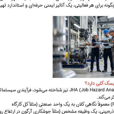
ونه برای هر فعالیتی، یک آنالیز ایمنی حرفه‌ای و استاندارد تهیه
ین حالا بگیرش
همین حالا بگیرش
همین حا
آنالیز ایمنی شغلی (JSA) که گاهی با نام JHA (Job Hazard Analysis) نیز شناخته می‌شود، فرآیندی س
 می‌کند.
در حالی که ارزیابی ریسک (Risk Assessment) معمولاً نگاهی کلان به یک واحد صنعتی (مثلاً کل کارگاه
ه از یک رویکرد ذره‌بینی، یک وظیفه مشخص (مثلاً جوشکاری آرگون در ارتفاع ر