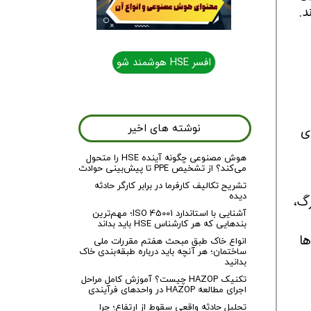
د.
افسر HSE هوشمند شو
نوشته های اخیر
داردهای
هوش مصنوعی چگونه آینده HSE را متحول
می‌کند؟ از تشخیص PPE تا پیش‌بینی حوادث
تشریح تکالیف کارفرما در برابر کارگر حادثه
دیده
گ،
آشنایی با استاندارد ISO 45001؛ مهم‌ترین
بندهایی که هر کارشناس HSE باید بداند
ها
انواع خاک طبق مبحث هفتم مقررات ملی
ساختمان؛ هر آنچه باید درباره طبقه‌بندی خاک
بدانید
تکنیک HAZOP چیست؟ آموزش کامل مراحل
اجرای مطالعه HAZOP در واحدهای فرآیندی
تحلیل حادثه واقعی سقوط از ارتفاع؛ چرا