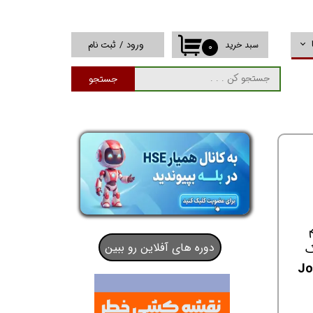
ورود
/
ثبت نام
سبد خرید
۰
حساب کاربری من
جستجو
تغییر گذر واژه
سفارشات
خروج از حساب
کاربری
دوره های آفلاین رو ببین
ک
Job Safe