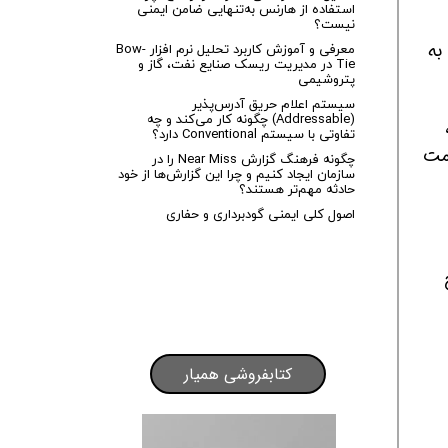
استفاده از هارنس به‌تنهایی ضامن ایمنی
نیست؟
، باید این ۴ مرحله را به
معرفی و آموزش کاربرد تحلیل نرم افزار Bow-
Tie در مدیریت ریسک صنایع نفت، گاز و
پتروشیمی
سیستم اعلام حریق آدرس‌پذیر
(Addressable) چگونه کار می‌کند و چه
تفاوتی با سیستم Conventional دارد؟
یمت
چگونه فرهنگ گزارش Near Miss را در
سازمان ایجاد کنیم و چرا این گزارش‌ها از خود
حادثه مهم‌تر هستند؟
اصول کلی ایمنی گودبرداری و حفاری
کتابفروشی همیار