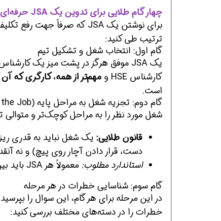
چهار گام طلایی برای تدوین یک JSA حرفه‌ای
ترتیب طی کنید:
گام اول: انتخاب شغل و تشکیل تیم
یک JSA موفق هرگز در پشت میز یک کارشن
کارشناس HSE و
مهم‌تر از همه، کارگری که آن 
است.
گام دوم: تجزیه شغل به مراحل پایه (Break Down the Job)
شغل مورد نظر را به مراحل کوچک‌تر و متوالی ت
قانون طلایی:
یک شغل نباید به قدری ریز ش
دست، قرار دادن آچار روی پیچ) و نه آنقدر
استاندارد مطلوب:
معمولاً هر JSA باید بین
گام سوم: شناسایی خطرات در هر مرحله
در این مرحله برای هر گام، این سوال را بپرسید
خطرات را در دسته‌های مختلف بررسی کنید: