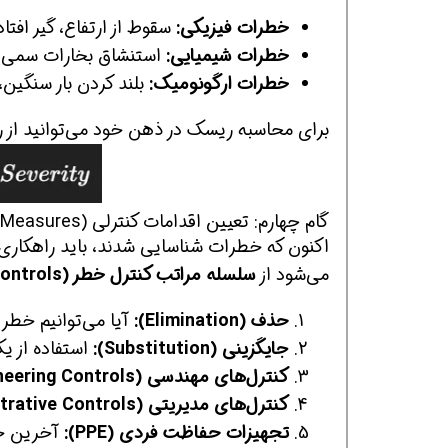
خطرات فیزیکی:
سقوط از ارتفاع، گیر افت
خطرات شیمیایی:
استنشاق بخارات سمی، 
خطرات ارگونومیک:
بلند کردن بار سنگین
برای محاسبه ریسک در ذهن خود می‌توانید از ر
همین حالا بگیرش
همین حالا بگیرش
همی
گام چهارم: تعیین اقدامات کنترلی (Control Measures)
اکنون که خطرات شناسایی شدند، باید راهکاری ب
می‌شود از
سلسله مراتب کنترل خطر (Hierarchy of Controls)
حذف (Elimination):
آیا می‌توانیم خطر ر
جایگزینی (Substitution):
استفاده از ی
کنترل‌های مهندسی (Engineering Controls):
کنترل‌های مدیریتی (Administrative Controls):
تجهیزات حفاظت فردی (PPE):
آخرین خط