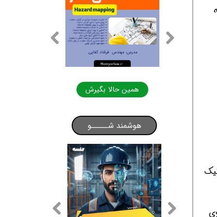
لا بگیرش
همین حالا بگیرش
هوشمند شـــــو
یستماتیک
وی