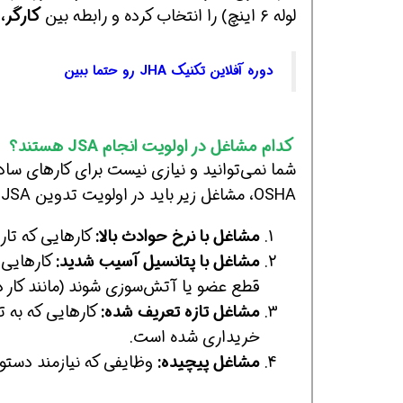
لوله ۶ اینچ) را انتخاب کرده و رابطه بین
کارگر، 
دوره آفلاین تکنیک JHA رو حتما ببین
افسر HSE هوشمند شو
افسر HSE هوشمند شو
افسر HSE هوشمند
کدام مشاغل در اولویت انجام JSA هستند؟
OSHA، مشاغل زیر باید در اولویت تدوین JSA قرار گیرند:
مشاغل با نرخ حوادث بالا:
کارهایی که تاریخچه
مشاغل با پتانسیل آسیب شدید:
کارهایی 
قطع عضو یا آتش‌سوزی شوند (مانند کار در فض
مشاغل تازه تعریف شده:
کارهایی که به ت
خریداری شده است.
مشاغل پیچیده:
وظایفی که نیازمند دستو