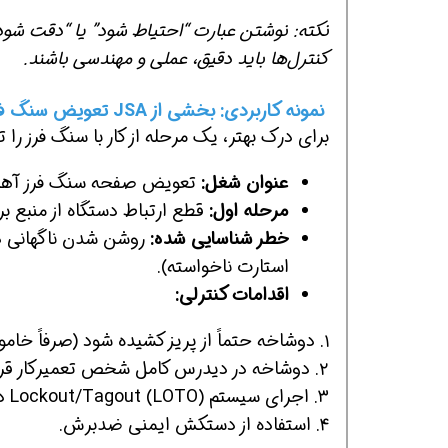
نکته: نوشتن عبارت “احتیاط شود” یا “دقت شود” 
کنترل‌ها باید دقیق، عملی و مهندسی باشند.
نمونه کاربردی: بخشی از JSA تعویض سنگ فرز
برای درک بهتر، یک مرحله از کار با سنگ فرز را 
عنوان شغل:
تعویض صفحه سنگ فرز آهن
مرحله اول:
قطع ارتباط دستگاه از منبع ب
خطر شناسایی شده:
روشن شدن ناگهانی دس
استارت ناخواسته).
اقدامات کنترلی:
۱. دوشاخه حتماً از پریز کشیده شود (صرفاً خاموش کردن کلید دستگاه کافی نیست).
۲. دوشاخه در دیدرس کامل شخص تعمیرکار قرار گیرد.
۳. اجرای سیستم Lockout/Tagout (LOTO) در صورت اتصال مستقیم دستگاه به تابلو برق.
۴. استفاده از دستکش ایمنی ضدبرش.