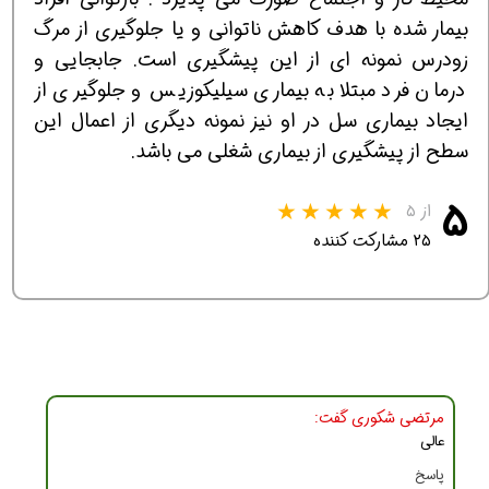
بيمار شده با هدف كاهش ناتواني و يا جلوگيري از مرگ
زودرس نمونه اي از اين پيشگيري است. جابجايي و
درمان فرد مبتلا به بيماري سيليكوزيس و جلوگيري از
ايجاد بيماري سل در او نيز نمونه ديگري از اعمال اين
سطح از پيشگيري از بیماری شغلی مي باشد.
۵
از ۵
۲۵ مشارکت کننده
مرتضي شكوري گفت:
عالي
پاسخ