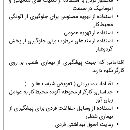
محصور كردن با استفاده از تكنيك هاي مكانيكی و
اتوماتيك در صنعت
استفاده از تهويه مصنوعی براي جلوگيری از آلودگي
محيط كار
استفاده از تهويه عمومی
استفاده از متدهاي مرطوب براي جلوگيري از پخش
گردوغبار
اقداماتي که جهت پیشگیری از بیماری شغلی بر روي
كارگر تكيه دارند:
اقدامات مديريتي ( تعويض شيفت ها و… )
جداسازی کارگر از محوطه آلوده محیط کار به عوامل
زیان آور
استفاده از وسايل حفاظت فردی برای پیشگیری از
بیماری شغلی
رعايت اصول بهداشتی فردی