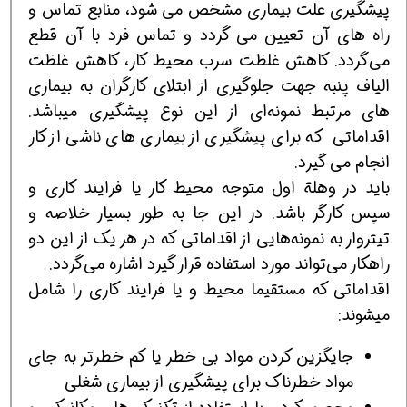
پيشگيری علت بيماري مشخص می شود، منابع تماس و
راه های آن تعيين می گردد و تماس فرد با آن قطع
مي‌گردد. كاهش غلظت سرب محيط كار، كاهش غلظت
الياف پنبه جهت جلوگيري از ابتلای کارگران به بيماری
های مرتبط نمونه‌ای از اين نوع پيشگيری میباشد.
اقداماتی كه برای پيشگيری از بيماری های ناشی از كار
انجام می گيرد.
بايد در وهلة اول متوجه محيط كار يا فرايند كاري و
سپس كارگر باشد. در اين جا به طور بسيار خلاصه و
تيتروار به نمونه‌هايي از اقداماتي كه در هر يك از اين دو
راهكار مي‌تواند مورد استفاده قرار گيرد اشاره مي‌گردد.
اقداماتی كه مستقيما محيط و يا فرايند كاري را شامل
ميشوند:
جايگزين كردن مواد بي خطر يا كم خطرتر به جای
مواد خطرناك برای پیشگیری از بیماری شغلی