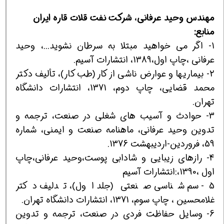
مهندس وحید عرفانی، شرکت نفت قلات قاره ایران
منابع:
1- اگر می خواهید مبتلا به سرطان نشوید...، وحید
عرفانی ،چاپ اول،1389، انتشارات آسیم.
2- بیماری‎ها و عوارض ناشی از کار (طب کار)، تألیف دکتر
محمد قضایی، چاپ دوم، 1371، انتشارات دانشگاه
تهران.
3- حوادث و آسیب های شغلی در صنعت، ترجمه و
تدوین وحید عرفانی، ماهنامه صنعت و ایمنی، شماره
59، فروردین-اردیبهشت 1376.
4- رازهای زیبایی و شادابی پوست،وحید عرفانی،چاپ
اول ،1390،:انتشارات آسیم
5- سم شناسی صنعتی (جلد اول)، تدلیف دکتر
غلامحسین ، چاپ سوم، 1371، انتشارات دانشگاه تهران.
6- وسایل حفاظت فردی در صنعت، ترجمه و تدوین