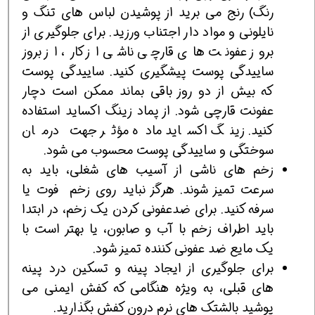
رنگ) رنج می برید از پوشیدن لباس های تنگ و
نایلونی و مواد دار اجتناب ورزید. برای جلوگیری از
بروز عفونت های قارچی ناشی از کار، از بروز
ساییدگی پوست پیشگیری کنید. ساییدگی پوست
که بیش از دو روز باقی بماند ممکن است دچار
عفونت قارچی شود. از پماد زینگ اکساید استفاده
کنید. زینگ اکساید ماده مؤثر جهت درمان
سوختگی و ساییدگی پوست محسوب می شود.
زخم های ناشی از آسیب های شغلی، باید به
سرعت تمیز شوند. هرگز نباید روی زخم فوت یا
سرفه کنید. برای ضدعفونی کردن یک زخم، در ابتدا
باید اطراف زخم با آب و صابون، یا بهتر است با
یک مایع ضد عفونی کننده تمیز شود.
برای جلوگیری از ایجاد پینه و تسکین درد پینه
های قبلی، به ویژه هنگامی که کفش ایمنی می
پوشید بالشتک های نرم درون کفش بگذارید.