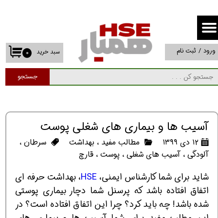
حساب کاربری من
تغییر گذر واژه
ورود
/
ثبت نام
سبد خرید
۰
سفارشات
جستجو
خروج از حساب کاربری
آسیب ها و بیماری های شغلی پوست
۱۲ دی ۱۳۹۹
مطالب مفید
،
بهداشت
سرطان
،
آلودگی
،
آسیب های شغلی
،
پوست
،
قارچ
شاید برای شما کارشناس ایمنی،
HSE
، بهداشت حرفه ای
اتفاق افتاده باشد که پرسنل شما دچار بیماری پوستی
شده باشد! چه باید کرد؟ چرا این اتفاق افتاده است؟ در
این مطلب مفید برای شما آسیب ها و بیماری های