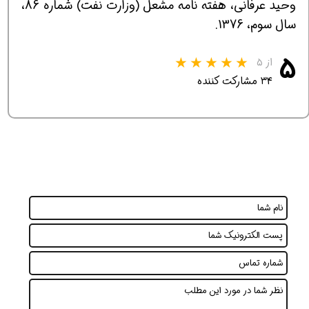
وحید عرفانی، هفته نامه مشعل (وزارت نفت) شماره 86،
سال سوم، 1376.
۵
از ۵
۳۴ مشارکت کننده