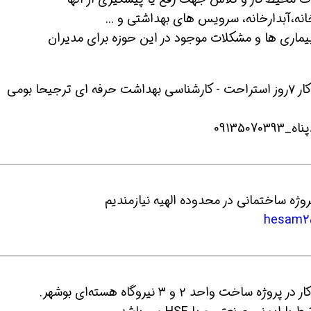
انه،آبدارخانه، سرویس های بهداشتی و ...
اری ها و مشکلات موجود در این حوزه برای مدیران
صبحانه،نهار،شام با شرکت - روتیشن کار:۲۳روز کار ۷روز استراحت - کارشناسی بهداشت حرفه ای ترجیحا بومی
091350