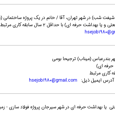
HSE نفر (شیفت روز و شیفت شب) در شهر تهران، آقا / خانم در یک پروژه ساختمانی 
تهران) با رشته تحصیلی مرتبط (فقط ایمنی صنعتی و یا بهداشت حرفه ای) با حداقل ۲ سال سابقه کاری مرتبط
hsejob1980@g
ین حالا بگیرش
همین حالا بگیرش
همین حا
حرفه ای)
به آدرس ایمیل ذیل:
hsejob1980@gmail.com
HS رشته ایمنی صنعتی یا بهداشت حرفه ای در شهر سیرجان پروژه فولاد سازی - زمی