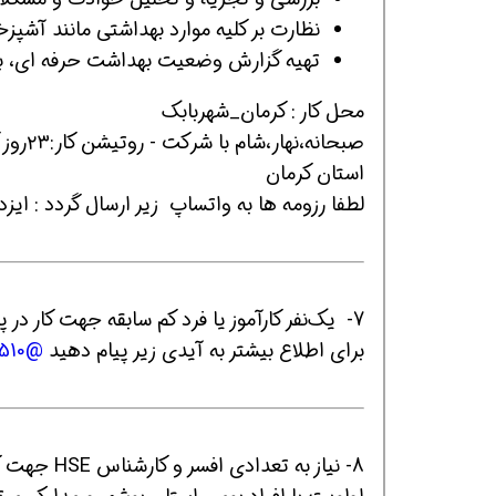
نظارت بر کلیه موارد بهداشتی مانند آشپزخ
تهیه گزارش وضعیت بهداشت حرفه ای، بیم
محل کار : کرمان_شهربابک
استان کرمان
لطفا رزومه ها به واتساپ زیر ارسال گردد : ایزدپناه_70393
7- یک‌نفر کارآموز یا فرد کم سابقه جهت کار در پروژه ساختمانی در محدوده الهیه نیازمندیم
برای اطلاع بیشتر به آیدی زیر پیام دهید
@hesam2510
8- نیاز به تعدادی افسر و کارشناس HSE جهت کار در پروژه ساخت واحد ۲ و ۳ نیروگاه هسته‌ای بوشهر.