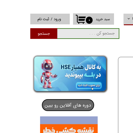
ورود
/
ثبت نام
سبد خرید
۰
حساب کاربری من
جستجو
تغییر گذر واژه
سفارشات
خروج از حساب
کاربری
دوره های آفلاین رو ببین