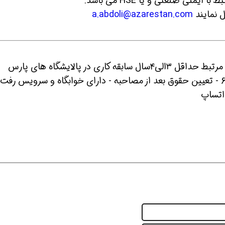
منی صنعتی و یا HSE می باشد.
ل نمایند
a.abdoli@azarestan.com
9- نیازمند یک نفر سوپروایزر ایمنی برق با رشته مرتبط حداقل ۳الی۴سال سابقه کاری در پالایشگاه های پارس
جنوبی برای فاز ۱۴پارس جنوبی - شرایط کار۲۴_۶ - تعیین حقوق بعد از مصاحبه - دارای خوابگاه و سرویس رف
ن حالا بگیرش
همین حالا بگیرش
همین حال