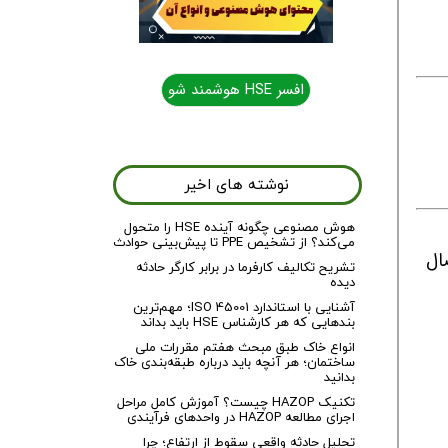
افسر HSE هوشمند شو
نوشته های اخیر
هوش مصنوعی چگونه آینده HSE را متحول
می‌کند؟ از تشخیص PPE تا پیش‌بینی حوادث
ال
تشریح تکالیف کارفرما در برابر کارگر حادثه
دیده
آشنایی با استاندارد ISO 45001؛ مهم‌ترین
بندهایی که هر کارشناس HSE باید بداند
انواع خاک طبق مبحث هفتم مقررات ملی
ساختمان؛ هر آنچه باید درباره طبقه‌بندی خاک
بدانید
تکنیک HAZOP چیست؟ آموزش کامل مراحل
اجرای مطالعه HAZOP در واحدهای فرآیندی
تحلیل حادثه واقعی سقوط از ارتفاع؛ چرا