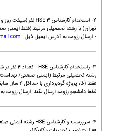
2- استخدام کارشناس  ۳
- ارسال رزومه به آدرس ایمیل ذیل:
mail.com
همین حالا بگیرش
همین حالا بگیرش
هم
3- راستخدام کارشناس HSE - تعداد ۴ نفر در شهر بندرعباس (میناب) ترجیحا بومی
رشته تحصیلی مرتبط (ایمنی صنعتی/ بهداشت 
فقط آقا، پروژه گودبرداری با حداقل ۴ سال سابقه کاری مرتبط
لطفا دانشجو رزومه ارسال نکند. ارسال رزومه 
4- سرپرست و کارشناس E
فعالیت:نصب تجهیزات مکانیکال