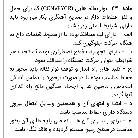
ماده
43:
نوار نقاله هايي (CONVEYOR) كه براي حمل
و نقل قطعات داغ در صنايع آهنگري بكار مي رود بايد
داراي شرايط ايمني زير باشد:
الف – داراي لبه محافظ بوده تا از سقوط قطعات داغ به
هنگام حركت جلوگيري كند.
ب – داراي تجهيزات قطع اضطراري بوده كه تحت هر
شرايطي بتوان حركت دستگاه را متوقف نمود.
ج – كليد هاي راه انداز و توقف نوار نقاله بايد مجهز به
حفاظ مناسب بوده تا در صورت برخورد يا تماس اتفاقي
اشخاص , ماشين ها يا اجسام سنگين مانع راه اندازي
آنها گردد.
د – ابتدا و انتهاي آن و همچنين وسايل انتقال نيروي
دستگاه داراي حفاظ مناسب باشد.
ه – براي پايداري آن ها , تمامي پايه هاي آن بطور
مناسب در سطح زمين مستقر گرديده و فاقد لنگي باشد.