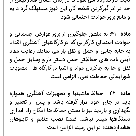
حد در اثر گيركردن قطعه كار, اين فيوز مستهلك گرد د يه
و مانع بروز حوادث احتمالي شود.
ماده
41:
به منظور جلوگيري از بروز عوارض جسماني و
حوادث احتمالي كارگراني كه در كارگاههاي آهنگري اقدام
به جابه جايي و حمل و نقل بار مي نمايند رعايت مفاد
آيين نامه هاي حفاظتي حمل دستي بار و وسايل حمل و
نقل و جا به جاكردن مواد و اشيا در كارگاه ها , مصوبات
شورايعالي حفاظت فني , الزامي است.
ماده
42:
حفاظ ماشينها و تجهيزات آهنگري همواره
بايد در جاي خود قرار گرفته باشد و پس از تعمير و
نگهداري و بازديد نيز تا بستن حفاظ ها امكان راه اندازي
دستگاهها ميسر نباشد. ضمنا نصب علايم و تابلوهاي
هشداردهنده در اين زمينه الزامي است.