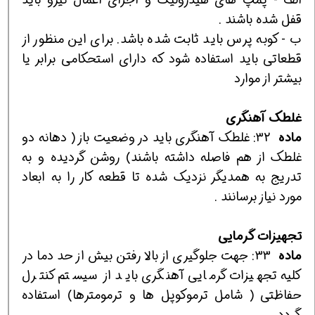
قفل شده باشند .
ب - كوبه پرس بايد ثابت شده باشد. براي اين منظور از
قطعاتي بايد استفاده شود كه داراي استحكامي برابر يا
بيشتر از موارد
غلطك
آهنگري
ماده
32: غلطك آهنگري بايد در وضعيت باز ( دهانه دو
غلطك از هم فاصله داشته باشند) روشن گرديده و به
تدريج به همديگر نزديك شده تا قطعه كار را به ابعاد
مورد نياز برسانند .
تجهيزات
گرمايي
ماده
33: جهت جلوگيري از بالا رفتن بيش از حد دما در
كليه تجهيزات گرمايي آهنگري بايد از سيستم كنترل
حفاظتي ( شامل ترموكوپل ها و ترمومترها) استفاده
گردد.