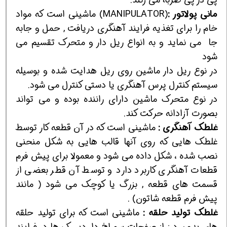
ماني
پولاتور
:
(MANIPULATOR)
ماشيني است كه مواد
خام را براي تغذيه فرايند آهنگري دريافت , حمل و جابه
جا مي نمايد و به انواع ريل دار و متحرك تقسيم مي
شود
در نوع ريل دار ماشين روي ريل هدايت شده و بوسيله
سيستم كنترل پرس آهنگري يا دستي كنترل مي شود.
در نوع متحرك ماشين داراي راننده بوده و مي تواند
بصورت آزادانه حركت كند.
غلطك
آهنگري
:
ماشيني است كه در آن قطعه كار توسط
غلطك هايي كه روي آنها قالب هايي به شكل منحني
نصب شده ، شكل داده مي شود و معمولا براي پيش فرم
قطعات آهنگري كاربرد دارد و توسط آن قطر بعضي از
قسمت هاي قطعه , بزرگ يا كوچك مي شود ( مانند
پيش فرم قطعه شاتون) .
غلطك
توليد
حلقه
:
ماشيني است كه براي توليد حلقه
هاي بدون درز از صفحات سوراخ دار ديسك ها در فرايند