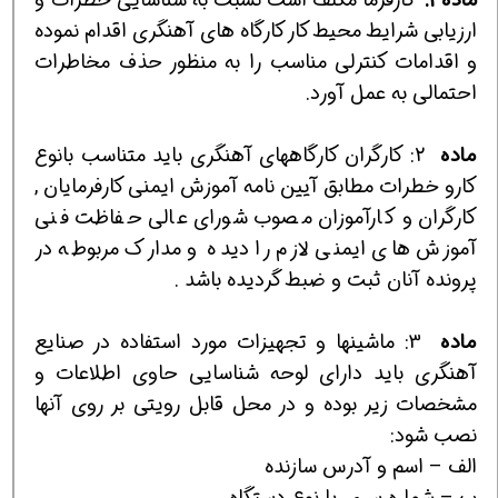
ارزيابي شرايط محيط كار كارگاه هاي آهنگري اقدام نموده
و اقدامات كنترلي مناسب را به منظور حذف مخاطرات
احتمالي به عمل آورد.
ماده
2:
كارگران كارگاههاي آهنگري بايد متناسب بانوع
كارو خطرات مطابق آيين نامه آموزش ايمني كارفرمايان ,
كارگران و كارآموزان مصوب شوراي عالي حفاظت فني
آموزش هاي ايمني لازم را ديده و مدارك مربوطه در
پرونده آنان ثبت و ضبط گرديده باشد .
ماده
3: ماشينها و تجهيزات مورد استفاده در صنايع
آهنگري بايد داراي لوحه شناسايي حاوي اطلاعات و
مشخصات زير بوده و در محل قابل رويتي بر روي آنها
نصب شود:
الف – اسم و آدرس سازنده
ب – شماره سري يا نوع دستگاه