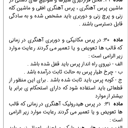
ماشين پرس آهنگري ، پرس آهنگري افقي و ماشين كله
زني و پرچ زني و دوربري بايد مشخص شده و به سادگي
قابل دسترسي باشند .
ماده
30: در پرس مكانيكي و دوربري آهنگري در زماني
كه قالب ها تعويض و يا تعمير مي گردند رعايت موارد
زير الزامي است :
الف - نيروي راه انداز پرس بايد قفل شده باشد .
ب - چرخ طيار پرس به حالت ثابت درآمده باشد .
ج - كوبه پرس بايد ثابت شده باشد . براي اين منظور از
قطعاتي بايد استفاده شود كه داراي استحكام ي برابر يا
بيشتر از موارد
ماده
31:
در پرس هيدروليك آهنگري در زماني كه قالب
ها تعويض و يا تعمير مي گردند رعايت موارد زير الزامي
است :
الف - پمپ هاي هيدروليك و اجزاي اعمال نيرو بايد