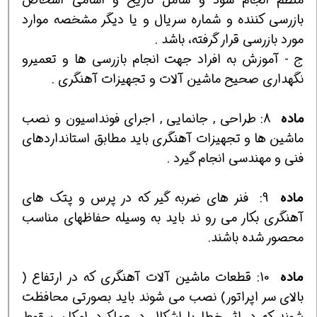
بازرسي كننده و شماره سريال و يا ديگر مشخصه موارد
مورد بازرسي قرار گرفته، باشد .
ج - آموزش به افراد جهت انجام بازرسي ها و تعميرو
نگهداري صحيح ماشين آلات و تجهيزات آهنگري .
ماده
8: طراحي , جانمايي , اجراي فونداسيون و نصب
ماشين ها و تجهيزات آهنگري بايد مطابق استانداردهاي
فني و مهندسي انجام گيرد .
ماده
9: فنر هاي ضربه گير كه در پرس و پتك هاي
آهنگري بكار مي رو ند بايد به وسيله حفاظهاي مناسب
محصور شده باشند.
ماده
10: قطعات ماشين آلات آهنگري كه در ارتفاع (
بالاي سر اپراتور) نصب مي شوند بايد بصورتي محافظت
شوند كه در اثر خطا يا اشكال در عملكرد, امكان سقوط