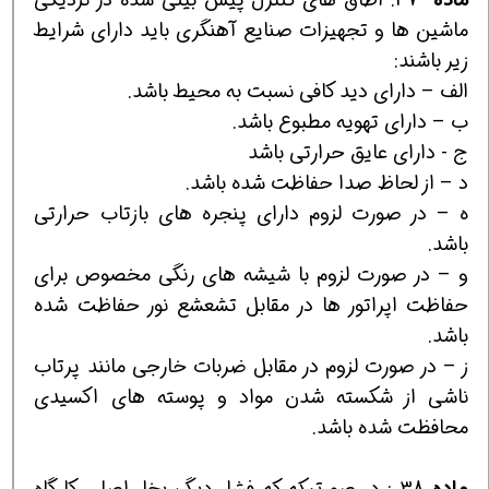
ماشين ها و تجهيزات صنايع آهنگري بايد داراي شرايط
زير باشند:
الف – داراي ديد كافي نسبت به محيط باشد.
ب – داراي تهويه مطبوع باشد.
ج - داراي عايق حرارتي باشد
د – از لحاظ صدا حفاظت شده باشد.
ه – در صورت لزوم داراي پنجره هاي بازتاب حرارتي
باشد.
و – در صورت لزوم با شيشه هاي رنگي مخصوص براي
حفاظت اپراتور ها در مقابل تشعشع نور حفاظت شده
باشد.
ز – در صورت لزوم در مقابل ضربات خارجي مانند پرتاب
ناشي از شكسته شدن مواد و پوسته هاي اكسيدي
محافظت شده باشد.
ماده
38 : در صورتيكه كه فشار ديگ بخار اصلي كارگاه