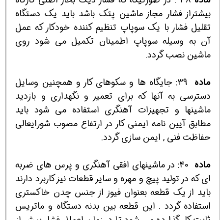
بيشتراز فشار مجاز ماشين پتك باشد بايد يك دستگاه
تقليل فشار با يك سوپاپ تنظيم كننده خودكار كه عمل
آن به وسيله سوپاپ اطمينان تكميل مي شود روي
ماشين نصب گردد.
ماده
39:
جايگاه ها و سكوهاي كار و همچنين وسايل
دسترسي به آنها كه براي تعمير و نگهداري و بازديد
ماشينها و تجهيزات آهنگري استفاده مي شود بايد
مطابق آيين نامه ايمني كار در ارتفاع مصوب شورايعالي
حفاظت فني , ايمن سازي گردد.
ماده
40:
در ماشينهاي افقي آهنگري و پرس هاي ضربه
اي كه در توليد پيچ و مهره و ساير قطعات نيز كاربرد دارند
بايد از يك قطعه بعنوان فيوز از جنس چدن خاكستري
استفاده گردد . اين قطعه بين بدنه دستگاه و ماتريس
ثابت كار گذارده مي شود تا در زمان اعمال فشار بيش از