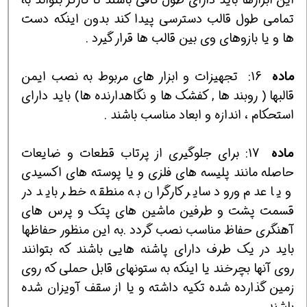
تمامي طول قالب دسترسي پيدا كند بدون اينكه دست
ها و يا بازوهاي وي بين قالب ها قرار گيرد .
ماده
16:
تجهيزات و ابزار هاي مربوط به نصب ايمن
قالبها ( روبند ها , كفشك ها و نگاهدارنده ها) بايد داراي
استحكام ، اندازه و ابعاد مناسب باشند .
ماده
17: براي جلوگيري از پرتاب قطعات و ضايعات
حاصله مانند پليسه هاي فلزي و يا پوسته هاي اكسيدي
و يا عدم ورود ساير كارگران به منطقه خطر بايد در
قسمت پشت و طرفين ماشين هاي پتك و پرس هاي
آهنگري حفاظ مناسب نصب گردد .به اين منظور حفاظها
بايد در يك طرف داراي پاشنه هايي باشند كه بتوانند
روي آنها بچرخند يا اينكه به ستونهاي قابل حملي كه روي
زمين گذارده شده تكيه داشته و يا از سقف آويزان شده
باشند.