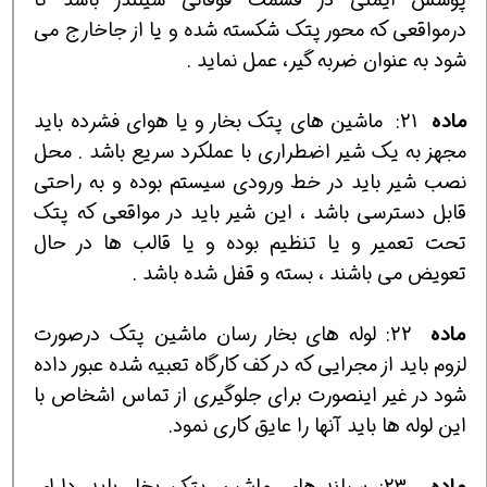
درمواقعي كه محور پتك شكسته شده و يا از جاخارج مي
شود به عنوان ضربه گير، عمل نمايد .
ماده
21:
ماشين هاي پتك بخار و يا هواي فشرده بايد
مجهز به يك شير اضطراري با عملكرد سريع باشد . محل
نصب شير بايد در خط ورودي سيستم بوده و به راحتي
قابل دسترسي باشد ، اين شير بايد در مواقعي كه پتك
تحت تعمير و يا تنظيم بوده و يا قالب ها در حال
تعويض مي باشند ، بسته و قفل شده باشد .
ماده
22: لوله هاي بخار رسان ماشين پتك درصورت
لزوم بايد از مجرايي كه در كف كارگاه تعبيه شده عبور داده
شود در غير اينصورت براي جلوگيري از تماس اشخاص با
اين لوله ها بايد آنها را عايق كاري نمود.
ماده
23: سيلندرهاي ماشين پتك بخار بايد داراي