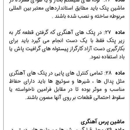
ماشين پتك بايد مطابق استانداردهاي معتبر بين المللي
مربوطه ساخته و نصب شده باشند .
ماده
27: در پتك هاي آهنگري كه گرفتن قطعه كار به
زير پتك فقط با يك دست انجام مي گيرد بايد براي
بكارگيري دست آزاد كارگراز پيستوله هاي گرافيت پاش يا
باد استفاده نمود.
ماده
28: تمامي كنترل هاي پايي در پتك هاي آهنگري
مثل پدال ها ، شيرها و سوئيچ ها بايد داراي حفاظ
مناسب و موثر بوده تا در مقابل فرامين ناخواسته يا
سقوط احتمالي قطعات بر روي آنها مصون باشند.
ماشين
پرس
آهنگري
ماده
29: محل قرارگيري شيرها و سوئيچ هاي دستي در