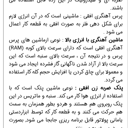
باشند.
پرس آهنگري افقي : ماشيني است كه در آن انرژي لازم
براي شكل دهي فلز به صورت افقي به قطعه كار اعمال
مي شود .
ماشين
آهنگري
با
انرژي
بالا
: نوعي ازماشين هاي پرس
آهنگري افقي است كه داراي سرعت بالاي كوبه (RAM)
پرس و در نتيجه آن ، سرعت بالاي سنبه است كه اين
سرعت بالا از آزاد شدن ناگهاني گاز فشرده ايجاد مي شود
و معمولا براي چاق كردن يا افزايش حجم كله كار استفاده
مي گردد.
پتك
ضربه
زن
افقي
:
نوعي ماشين پتك است كه با
استفاده از انرژي هوا كار مي كند. سنبه و ماتريس در اين
پتك روبروي هم هستند و هردو بطور همزمان به سمت
هم حركت مي كنند و به قطعه كار كه توسط ابزاردستي
ياماني پولاتور قابل برنامه ريزي جابجا مي شود, بصورت
پي در پي ضربه مي زنند.