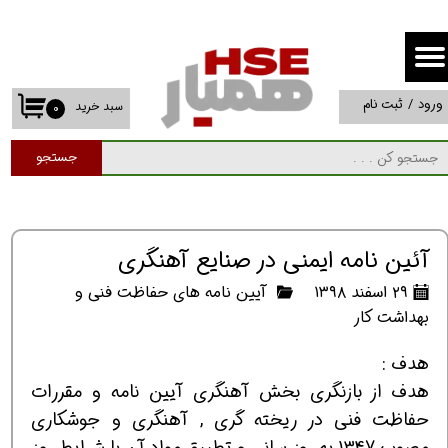
حساب کاربری من
تغییر گذر واژه
ورود
/
ثبت نام
سبد خرید
۰
سفارشات
جستجو
خروج از حساب کاربری
آئين نامه ايمنی در صنايع آهنگری
۲۹ اسفند ۱۳۹۸
آیین نامه های حفاظت فنی و
بهداشت کار
هدف :
هدف از بازنگري بخش آهنگري آيين نامه و مقررات
حفاظت فني در ريخته گري , آهنگري و جوشكاري
مصوب 1347 به روزرساني و تطبيق مواد آن با شرايط روز