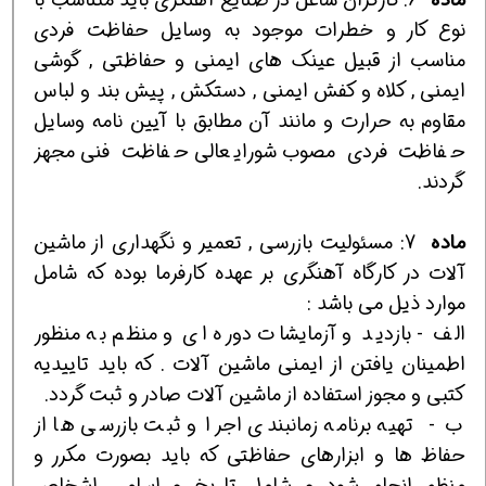
نوع كار و خطرات موجود به وسايل حفاظت فردي
مناسب از قبيل عينك هاي ايمني و حفاظتي , گوشي
ايمني , كلاه و كفش ايمني , دستكش , پيش بند و لباس
مقاوم به حرارت و مانند آن مطابق با آيين نامه وسايل
حفاظت فردي مصوب شورايعالي حفاظت فني مجهز
گردند.
ماده
7:
مسئوليت بازرسي , تعمير و نگهداري از ماشين
آلات در كارگاه آهنگري بر عهده كارفرما بوده كه شامل
موارد ذيل مي باشد :
الف - بازديد و آزمايشات دوره اي و منظم به منظور
اطمينان يافتن از ايمني ماشين آلات . كه بايد تاييديه
كتبي و مجوز استفاده از ماشين آلات صادر و ثبت گردد.
ب - تهيه برنامه زمانبندي اجرا و ثبت بازرسي ها از
حفاظ ها و ابزارهاي حفاظتي كه بايد بصورت مكرر و
منظم انجام شود و شامل تاريخ و اسامي اشخاص