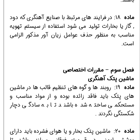
ماده
18:
در فرايند هاي مرتبط با صنايع آهنگري كه دود
, گاز يا بخارات توليد مي شود استفاده از سيستم تهويه
مناسب به منظور حذف عوامل زيان آور مذكور الزامي
است.
فصل
سوم
–
مقررات
اختصاصي
ماشين
پتك
آهنگري
ماده
19:
روبند ها و گوه هاي تنظيم قالب ها در ماشين
هاي پتك بايد فاقد زائده بوده و از مواد مناسب و
مستحكمي ساخته شده باشند تا به سادگي دچار
شكستگي نگردند .
ماده
20:
ماشين پتك بخار و يا هواي فشرده بايد داراي
پوشش ايمني در قسمت فوقاني سيلندر باشد تا