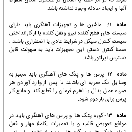
آنها و ايجاد حادثه وجود نداشته باشد.
ماده
11:
ماشين ها و تجهيزات آهنگري بايد داراي
سيستم هاي قطع كننده نيرو وقفل كننده يا از كارانداختن
سيستم كنترل سيكل در شرايط عادي يا اضطراري باشند .
ضمنا كنترل دستي اين تجهيزات بايد به سهولت قابل
دسترس اپراتور باشد.
ماده
12: پرس ها و پتك هاي آهنگري بايد مجهز به
وسايل تك ضربه اي باشند تا پس از وارد آوردن هر
ضربه عمل پدال يا اهرم فرمان را قطع كند و مانع كار
پرس براي بار دوم شود.
ماده
13- كوبه پتك ها و پرس هاي آهنگري بايد در
مواقع تعويض قالب و يا تعميرات ,كاملا مهار و قفل
شوند. بلوك ها و يا گوه هاي مورد استفاده براي اين