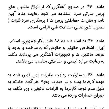
ماده
44:
در صنايع آهنگري كه از انواع ماشين هاي
پرس قدرتي سرد استفاده مي شود رعايت مفاد آيين
نامه و مقررات حفاظتي پرس ها ( پرسكاري سرد فلزات )
مصوب شورايعالي حفاظت فني الزامي است.
ماده
45:
به استناد ماده 88 قانون كار جمهوري اسلامي
ايران اشخاص حقيقي و حقوقي كه به ساخت يا ورود يا
عرضه ماشين ها و تجهيزات آهنگري مي پردازند مكلف
به رعايت موارد ايمني و حفاظتي مناسب مي باشند.
ماده
46: مسئوليت رعايت مقررات اين آيين نامه به
عهده كارفرما بوده و در صورت وقوع هر گونه حادثه به
دليل عدم توجه كارفرما به الزامات قانوني ، وي مكلف به
جبران خسارات وارده مي باشد
اين آيين نامه مشتمل بر چهار فصل و 46 ماده به استناد