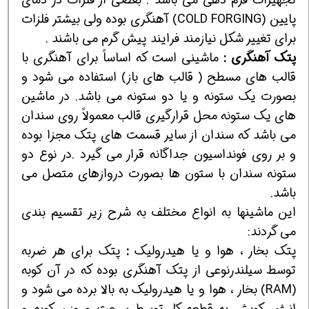
پايين (COLD FORGING) آهنگري بوده ولي بيشتر فلزات
براي تغيير شكل نيازمند فرايند پيش گرم مي باشند .
پتك
آهنگري
:
ماشيني است كه اساساً براي آهنگري با
قالب هاي مسطح ( قالب هاي باز) استفاده مي شود و
بصورت يك ستونه و يا دو ستونه مي باشد. در ماشين
هاي يك ستونه محل قرارگيري قالب معمولاً روي سندان
مي باشد كه سندان از ساير قسمت هاي پتك مجزا بوده
و بر روي فونداسيون جداگانه قرار مي گيرد .در نوع دو
ستونه سندان با ستون ها بصورت دروازهاي متصل مي
باشد.
اين ماشينها به انواع مختلف به شرح زير تقسيم بندي
مي گردند:
پتك بخار ، هوا و يا هيدروليك
:
پتك براي هر ضربه
توسط سيلندرنوعي از پتك آهنگري بوده كه در آن كوبه
(RAM) بخار ، هوا و يا هيدروليك به بالا برده مي شود و
انرژي كوبش به قطعه كار توسط سرعت و وزن كوبه و