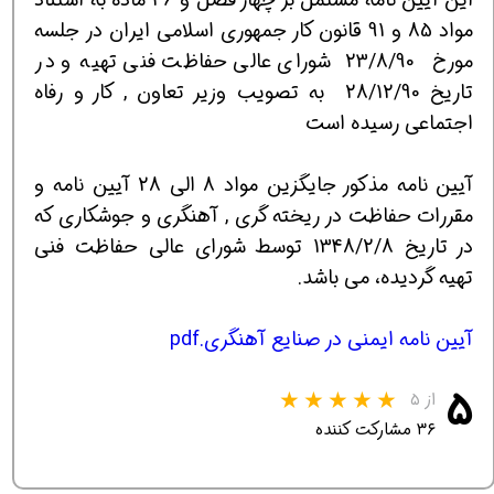
مواد 85 و 91 قانون كار جمهوري اسلامي ايران در جلسه
مورخ 23/8/90 شوراي عالي حفاظت فني تهيه و در
تاريخ 28/12/90 به تصويب وزير تعاون , كار و رفاه
اجتماعي رسيده است
آيين نامه مذكور جايگزين مواد 8 الي 28 آيين نامه و
مقررات حفاظت در ريخته گري , آهنگري و جوشكاري كه
در تاريخ 1348/2/8 توسط شورای عالی حفاظت فنی
تهیه گردیده، می باشد.
آیین نامه ایمنی در صنایع آهنگری.pdf
۵
از ۵
۳۶ مشارکت کننده