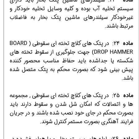
سيستم تخليه آب بوده و كليه وسايل تخليه خودكار و
غيرخودكار سيلندرهاي ماشين پتك بخار به فاضلاب
مرتبط باشند.
ماده
24:
در پتك هاي كلاچ تخته اي سقوطی ( BOARD
DROP HAMMER) جهت جلوگيري از سقوط تخته هاي
شكسته يا جداشده بايد حفاظ مناسب محصور كننده
پيش بيني شود كه بصورت محكم به پتك متصل شده
باشد.
ماده
25:
در پتك هاي كلاچ تخته اي سقوطي , مجموعه
ها و اتصالات كه امكان شل شدن و سقوط دارند بايد
بصورت محكم در جاي خود نصب شده باشند و در جريان
فرايند آهنگري بصورت مستمر كنترل شوند.
ماده
26:
لوله هاي سيستم بخار و يا هواي فشرده در