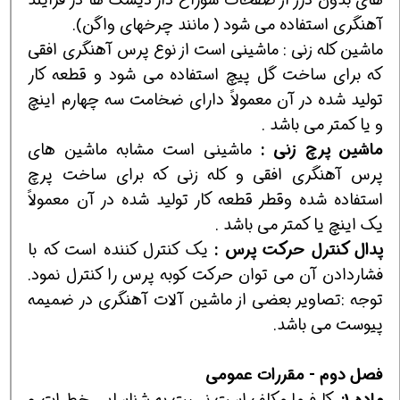
آهنگري استفاده مي شود ( مانند چرخهاي واگن).
ماشين كله زني : ماشيني است از نوع پرس آهنگري افقي
كه براي ساخت گل پيچ استفاده مي شود و قطعه كار
توليد شده در آن معمولاً داراي ضخامت سه چهارم اينچ
و يا كمتر مي باشد .
ماشين
پرچ
زني
:
ماشيني است مشابه ماشين هاي
پرس آهنگري افقي و كله زني كه براي ساخت پرچ
استفاده شده وقطر قطعه كار توليد شده در آن معمولاً
يك اينچ يا كمتر مي باشد .
پدال
كنترل
حركت
پرس
:
يك كنترل كننده است كه با
فشاردادن آن مي توان حركت كوبه پرس را كنترل نمود.
توجه :تصاوير بعضي از ماشين آلات آهنگري در ضميمه
پيوست مي باشد.
فصل
دوم
-
مقررات
عمومي
ماده 1:
كارفرما مكلف است نسبت به شناسايي خطرات و