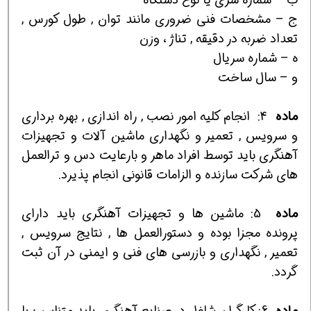
ج – مشخصات فني ضروري مانند توان , طول كورس ,
تعداد ضربه در دقيقه , تناژ ، وزن
ه – شماره سريال
و – سال ساخت
ماده
4:
انجام كليه امور نصب , راه اندازي , بهره برداري
و سرويس , تعمير و نگهداري ماشين آلات و تجهيزات
آهنگري بايد توسط افراد ماهر و بارعايت دس و ترالعمل
هاي شركت سازنده و الزامات قانوني انجام پذيرد.
ماده
5:
ماشين ها و تجهيزات آهنگري بايد داراي
پرونده مجزا بوده و دستورالعمل ها , نتايج سرويس ,
تعمير , نگهداري و بازرسي هاي فني و ايمني در آن ثبت
گردد.
ماده
6: كارگران شاغل در صنايع آهنگري بايد متناسب با