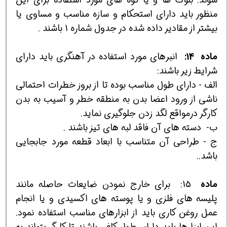
منظور بايد داراي استحكام و سازه مناسب و مساوي يا
بيشتر از مقادير داده شده در جدول شماره 1 باشند .
ماده
14:
انبرهاي مورد استفاده در آهنگري بايد داراي
شرايط زير باشند:
الف - داراي طول مناسب بوده تا از بروز خطرات احتمالي
ناشي از ورود اعضا بدن به منطقه خطر و آسيب به بدن
كارگر درمواقع لگد زدن جلوگيري نمايد.
ب- دسته هاي آن فاقد لبه هاي تيز باشند .
ج - طراحي آن متناسب با ابعاد قطعه مورد جابجايي
باشد..
ماده
15: براي خارج نمودن ضايعات حاصله مانند
پليسه هاي فلزي و يا پوسته هاي اكسيدي و يا انجام
عمل روغن كاري بايد از ابزارهاي مناسب استفاده نمود.
اين ابزارها بايد داراي طول كافي باشند تا كارگر بتواند به