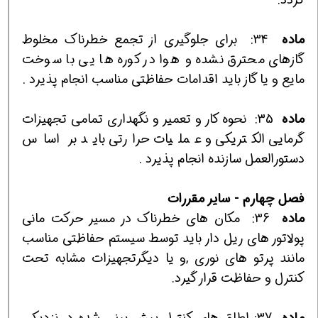
ماده
34:
براي جلوگيري از تجمع خطرناك مخلوط
گازهاي محترق نشده و هوا در كوره ها يي با سوخت
مايع و يا گاز بايد اقدامات حفاظتي مناسب انجام پذيرد .
ماده
35:
نحوه كار و تعمير و نگهداري تمامي تجهيزات
گرمايي الكتريكي و عمليات حرارتي بايد بر اساس
دستورالعمل سازنده انجام پذيرد .
فصل
چهارم
-
ساير
مقررات
ماده
36:
مكان هاي خطرناك در مسير حركت ماني
پولاتور هاي ريل دار بايد توسط سيستم حفاظتي مناسب
مانند پرتو هاي نوري ,و يا ديگرتجهيزات مشابه تحت
كنترل و حفاظت قرار گيرد.
ماده
37: اطاق هاي كنترل پيش بيني شده در نزديكي