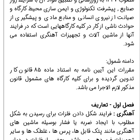
صنايع , پيشرفت تكنولوژي و ايمن سازي محيط كارگاه و
صيانت از نيروي انساني و منابع مادي و پيشگيري از
حوادث ناشي از كار در كليه كارگاههايي است كه در فرايند
آنها از ماشين آلات و تجهيزات آهنگري استفاده مي
شود.
دامنه شمول:
مقررات اين آيين نامه به استناد ماده 85 قانون كار
تدوين گرديده و براي كليه كارگاه هاي مشمول قانون
مذكور لازم الاجرا مي باشد.
فصل
اول
- تعاريف
آهنگري :
فرايند شكل دادن فلزات براي رسيدن به شكل
مطلوب با ايجاد ضربه يا فشار بوسيله ماشين هاي
آهنگري مانند پتك قابل ها، پرس ها ، غلطك ها و ساير
تجهيزات فرم دهي مي باشد . بعضي از فلزات در دماي