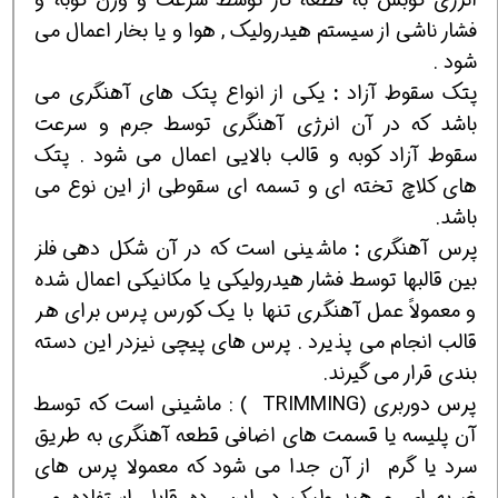
فشار ناشي از سيستم هيدروليك , هوا و يا بخار اعمال مي
شود .
پتك سقوط آزاد
:
يكي از انواع پتك هاي آهنگري مي
باشد كه در آن انرژي آهنگري توسط جرم و سرعت
سقوط آزاد كوبه و قالب بالايي اعمال مي شود . پتك
هاي كلاچ تخته اي و تسمه اي سقوطي از اين نوع مي
باشد.
پرس آهنگري
:
ماشيني است كه در آن شكل دهي فلز
بين قالبها توسط فشار هيدروليكي يا مكانيكي اعمال شده
و معمولاً عمل آهنگري تنها با يك كورس پرس براي هر
قالب انجام مي پذيرد . پرس هاي پيچي نيزدر اين دسته
بندي قرار مي گيرند.
پرس دوربري (TRIMMING ) : ماشيني است كه توسط
آن پليسه يا قسمت هاي اضافي قطعه آهنگري به طريق
سرد يا گرم
از آن جدا مي شود كه معمولا پرس هاي
ضربه اي و هيدروليك در اين رده قابل استفاده مي