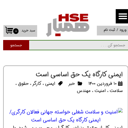
حساب کاربری من
تغییر گذر واژه
ورود
/
ثبت نام
سبد خرید
۰
سفارشات
جستجو
خروج از حساب کاربری
ایمنی کارگاه یک حق اساسی است
۱۰ فروردین ۱۴۰۰
خبر
ایمنی
،
کارگر
،
حقوق
،
سلامت
،
امنیت
،
مهندس
ایمنی کار از حقوق بنیادی کارگران محسوب می‌شود ولی