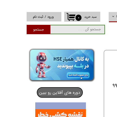
ورود
/
ثبت نام
سبد خرید
۰
حساب کاربری من
جستجو
تغییر گذر واژه
سفارشات
خروج از حساب
کاربری
ای HSE ، بهداشت حرفه ای ، ایمنی صنعتی و . . . را هم در بر دارد. مهلت ثبت نام تا تاریخ 12 بهمن 99
دوره های آفلاین رو ببین