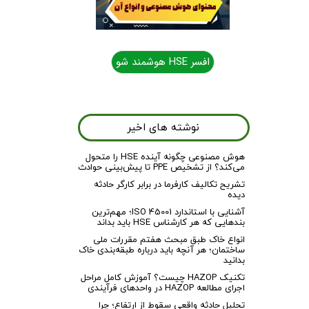
افسر HSE هوشمند شو
نوشته های اخیر
هوش مصنوعی چگونه آینده HSE را متحول
می‌کند؟ از تشخیص PPE تا پیش‌بینی حوادث
تشریح تکالیف کارفرما در برابر کارگر حادثه
دیده
آشنایی با استاندارد ISO 45001؛ مهم‌ترین
بندهایی که هر کارشناس HSE باید بداند
انواع خاک طبق مبحث هفتم مقررات ملی
ساختمان؛ هر آنچه باید درباره طبقه‌بندی خاک
بدانید
تکنیک HAZOP چیست؟ آموزش کامل مراحل
اجرای مطالعه HAZOP در واحدهای فرآیندی
تحلیل حادثه واقعی سقوط از ارتفاع؛ چرا