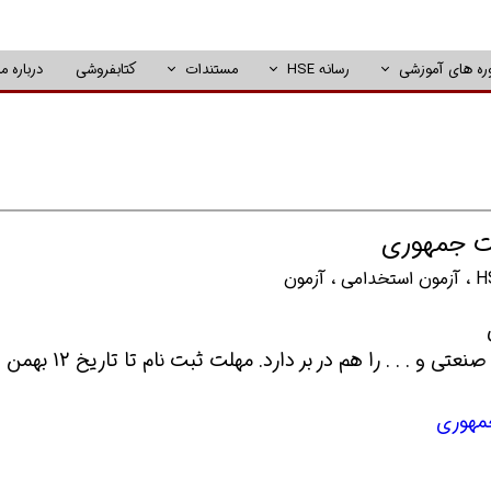
ره های آموزشی
رسانه HSE
مستندات
کتابفروشی
درباره ما
ست جمهوری
H
،
آزمون استخدامی
،
آزمون
که رشته ه
جمهوری