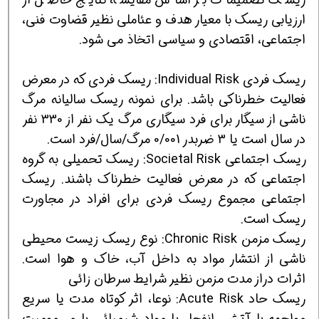
ارزیابی ریسک با معیار هدف و عئاملی نظیر قضاوت فنی،
اجتماعی، اقتصادی و سیاسی اتخاذ می شود.
ریسک فردی Individual Risk: ریسک فردی که در معرض
فعالیت خطرناکی باشد. برای نمونه ریسک سالیانه مرگ
ناشی از سیگار برای فرد سیگاری مرگ یک نفر از 330 نفر
در سال است یا 3 ضربدر 0/001 مرگ/سال/فرد است.
ریسک اجتماعی Societal Risk: ریسک تحمیلی به گروه
اجتماعی که در معرض فعالیت خطرناک باشند. ریسک
اجتماعی مجموع ریسک فردی برای افراد در مجاورت
ریسک است.
ریسک مزمن Chronic Risk: نوع ریسک زیست محیطی
ناشی از انتشار مواد به داخل آب، خاک و هوا است.
اثرات دراز مدت مزمن نظیر شرایط سرطان زائی
ریسک حاد Acute Risk: نوعا، اثر کوتاه مدت یا سریع
مواحهه با آتش، انفجار یا مواد شیمیائی با مسمومیت