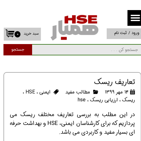
حساب کاربری من
تغییر گذر واژه
ورود
/
ثبت نام
سبد خرید
۰
سفارشات
جستجو
خروج از حساب کاربری
تعاریف ریسک
۱۴ مهر ۱۳۹۹
مطالب مفید
ایمنی
،
HSE
،
ریسک
،
ارزیابی ریسک
،
hse
در این مطلب به بررسی تعاریف مختلف ریسک می
پردازیم که برای کارشناسان ایمنی، HSE و بهداشت حرفه
ای بسیار مفید و کاربردی می باشد.