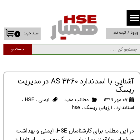
حساب کاربری من
تغییر گذر واژه
ورود
/
ثبت نام
سبد خرید
۰
سفارشات
جستجو
خروج از حساب کاربری
آشنایی با استاندارد AS 4360 در مدیریت
ریسک
۰۷ مهر ۱۳۹۹
مطالب مفید
ایمنی
،
HSE
،
استاندارد
،
ارزیابی ریسک
،
hse
در این مطلب برای کارشناسان HSE، ایمنی و بهداشت
حرفه ای علاقمند به ارزیابی ریسک به بررسی استاندارد