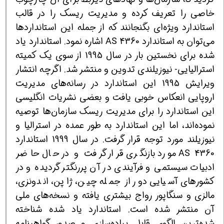
خاصی را تعریف کرده و مدیریت ریسک را در قالب
استاندارد ویژه‌ای بگنجانند که از جمله این استانداردها
می‌توان به استاندارد AS 4360 اشاره نمود. استاندارد یاد
شده برای نخستین بار در سال 1995 از سوی یک کمیته
استرالیایی- نیوزیلندی تدوین و منتشر شد. اگرچه انتشار
ویرایش 1995 این استاندارد در رسانه‌های مدیریت
اروپایی انعکاس خوبی یافت و بعضی نشریات انگلیسی
این استاندارد را برای مدیریت ریسک سازمان‌ها توصیه
نموده‌اند، اما این استاندارد به طور عمده در استرالیا و
نیوزیلند مورد توجه قرار گرفت. در سال 1999 استاندارد
AS 4360 مورد بازنگری قرار گرفت و در حال حاضر
ادبیات سیستمی و فرآیندی در آن پر‌رنگتر گردیده و در
کشورهای آسیایی دور از جمله چین، ژاپن، اندونزی،
مالزی و سنگاپور رواج بیشتری یافته و نسخه‌های ملی
آن منتشر شده است. استاندارد یاد شده شناخته
شده‌ترین الگوی قابل پیاده‌سازی و صدور گواهینامه