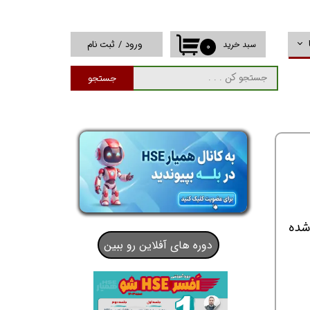
ورود
/
ثبت نام
سبد خرید
۰
حساب کاربری من
جستجو
تغییر گذر واژه
سفارشات
خروج از حساب
کاربری
یشنهاد شده
دوره های آفلاین رو ببین