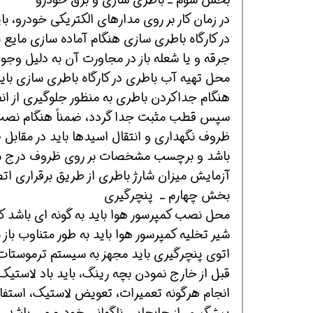
در زمان کار بر روی مدارهای الکتریکی خودرو، با
در کارگاه باطری سازی هنگام آماده سازی مایع ب
جرقه و یا شعله باز در مجاورت آن به دلیل وجود
محل تهیه آب باطری در کارگاه باطری سازی بای
هنگام جداکردن باطری به منظور جلوگیری از انف
سپس قطب مثبت جدا گردد، ضمناً هنگام نصب 
ظروف نگهداری و انتقال اسیدها باید در مقابل خ
باشد و برچسب مشخصات بر روی ظروف درج ش
آزمایش میزان شارژ باطری از طریق برقراری ا
بخش چهارم ـ پنچرگیری
محل نصب کمپرسور هوا باید به گونه ای باشد که
شیر تخلیه کمپرسور هوا باید به طور متناوب با
اتوی پنچرگیری باید مجهز به سیستم ترموستات ب
قبل از خارج نمودن بچه رینگ، باید باد لاستیک 
انجام هرگونه تعمیرات، تعویض لاستیک، استفا
پیشگیری از جابجایی ناگهانی خودرو می باشد.