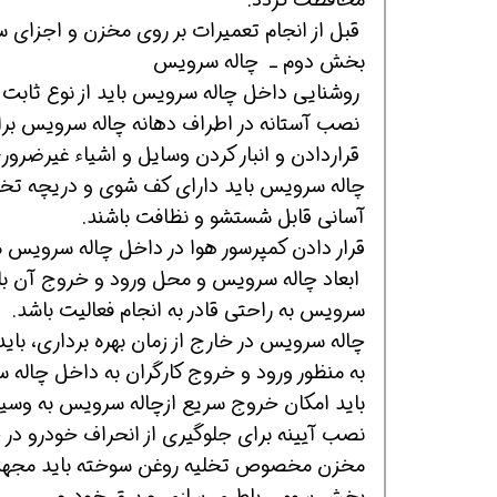
قبل از انجام تعمیرات بر روی مخزن و اجزای
بخش دوم ـ چاله سرویس
روشنایی داخل چاله سرویس باید از نوع ثابت و ح
نصب آستانه در اطراف دهانه چاله سرویس برا
قراردادن و انبار کردن وسایل و اشیاء غیرضرو
چاله سرویس باید دارای کف شوی و دریچه تخلی
آسانی قابل شستشو و نظافت باشند.
قرار دادن کمپرسور هوا در داخل چاله سرویس 
ابعاد چاله سرویس و محل ورود و خروج آن باید ب
سرویس به راحتی قادر به انجام فعالیت باشد.
چاله سرویس در خارج از زمان بهره برداری، ب
به منظور ورود و خروج کارگران به داخل چاله س
باید امكان خروج سریع ازچاله سرویس به وسیله 
نصب آیینه برای جلوگیری از انحراف خودرو در
مخزن مخصوص تخلیه روغن سوخته باید مجهز به 
بخش سوم ـ باطری سازی و برق خودرو