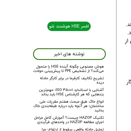
د.
افسر HSE هوشمند شو
افسر HSE هوشمند شو
.
از
نوشته های اخیر
هوش مصنوعی چگونه آینده HSE را متحول
می‌کند؟ از تشخیص PPE تا پیش‌بینی حوادث
تشریح تکالیف کارفرما در برابر کارگر حادثه
ر
دیده
آشنایی با استاندارد ISO 45001؛ مهم‌ترین
بندهایی که هر کارشناس HSE باید بداند
انواع خاک طبق مبحث هفتم مقررات ملی
ساختمان؛ هر آنچه باید درباره طبقه‌بندی خاک
بدانید
تکنیک HAZOP چیست؟ آموزش کامل مراحل
اجرای مطالعه HAZOP در واحدهای فرآیندی
تحلیل حادثه واقعی سقوط از ارتفاع؛ چرا