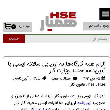
حساب کاربری من
تغییر گذر واژه
ورود
/
ثبت نام
سبد خرید
۰
سفارشات
جستجو
خروج از حساب کاربری
الزام همه کارگاه‌ها به ارزیابی سالانه ایمنی با
آیین‌نامه جدید وزارت کار
۰۵ دی ۱۴۰۴
مطالب مفید
HSE
،
آیین‌نامه
،
HSe
،
hse
،
قانون کار
مدیرکل بازرسی وزارت تعاون، کار و رفاه اجتماعی از
تدوین و
تصویب
آیین‌نامه
ارزیابی مخاطرات ایمنی محیط کار
خبر
داد؛ آیین‌نامه‌ای که بر اساس
ماده ۸۵
قانون کار
، تمامی