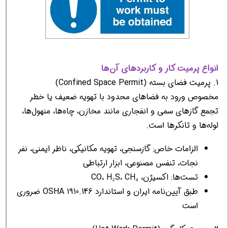
انواع پرمیت کار و کاربردهای آن‌ها
1. پرمیت فضای بسته (Confined Space Permit)
مخصوص ورود به فضاهای محدود با تهویه ضعیف یا خطر
تجمع گازهای سمی و انفجاری مانند مخازن، چاه‌ها، منهول‌ها،
لوله‌ها و تانکرها است.
الزامات خاص: گازسنجی، تهویه مکانیکی، ناظر ایمنی، نفر
نجات، تنفس مصنوعی، ابزار ارتباطی
تست‌ها: اکسیژن، CO، H₂S، CH₄
طبق آیین‌نامه ایران و استاندارد OSHA 1910.146 ضروری
است